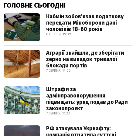
ГОЛОВНЕ СЬОГОДНІ
Кабмін зобовʼязав податкову
передати Міноборони дані
чоловіків 18-60 років
6 СЕРПНЯ, 19:39
Аграрії знайшли, де зберігати
зерно на випадок тривалої
блокади портів
7 СЕРПНЯ, 14:00
Штрафи за
адмінправопорушення
підвищать: уряд подав до Ради
законопроєкт
7 СЕРПНЯ, 11:23
РФ атакувала Укрнафту:
компанія втратила суттєві