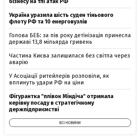
бізнесу на тлі атак РФ
Україна уразила шість суден тіньового
флоту РФ та 10 енерговузлів
Голова БЕБ: за пів року детінізація принесла
державі 13,8 мільярда гривень
Частина Києва залишилася без світла через
аварію
У Асоціації ритейлерів розповіли, як
вплинуть удари РФ на ціни
Фігурантка "плівок Міндіча" отримала
керівну посаду в стратегічному
держпідприємстві
ВСІ НОВИНИ