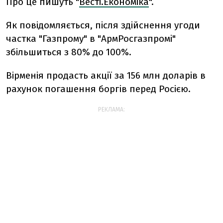
Про це пишуть "
Весті.Економіка
".
Як повідомляється, після здійснення угоди
частка "Газпрому" в "АрмРосгазпромі"
збільшиться з 80% до 100%.
Вірменія продасть акції за 156 млн доларів в
рахунок погашення боргів перед Росією.
РЕКЛАМА: