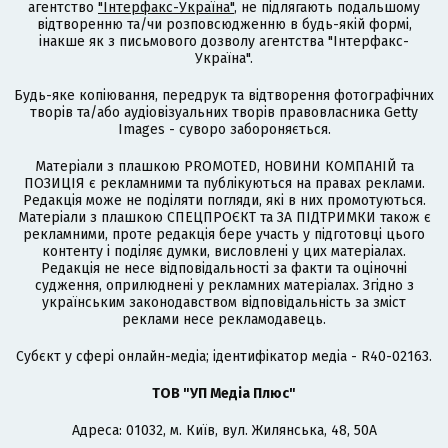
агентство
"Інтерфакс-Україна"
, не підлягають подальшому
відтворенню та/чи розповсюдженню в будь-якій формі,
інакше як з письмового дозволу агентства "Інтерфакс-
Україна".
Будь-яке копіювання, передрук та відтворення фотографічних
творів та/або аудіовізуальних творів правовласника Getty
Images - суворо забороняється.
Матеріали з плашкою PROMOTED, НОВИНИ КОМПАНІЙ та
ПОЗИЦІЯ є рекламними та публікуються на правах реклами.
Редакція може не поділяти погляди, які в них промотуються.
Матеріали з плашкою СПЕЦПРОЄКТ та ЗА ПІДТРИМКИ також є
рекламними, проте редакція бере участь у підготовці цього
контенту і поділяє думки, висловлені у цих матеріалах.
Редакція не несе відповідальності за факти та оціночні
судження, оприлюднені у рекламних матеріалах. Згідно з
українським законодавством відповідальність за зміст
реклами несе рекламодавець.
Cубєкт у сфері онлайн-медіа; ідентифікатор медіа - R40-02163.
ТОВ "УП Медіа Плюс"
Адреса: 01032, м. Київ, вул. Жилянська, 48, 50А