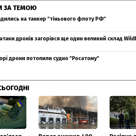
И ЗА ТЕМОЮ
садились на танкер "тіньового флоту РФ"
я атаки дронів загорівся ще один великий склад Wild
орі дрони потопили судно "Росатому"
СЬОГОДНІ