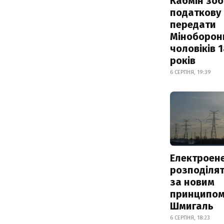
Кабмін зоб
податкову
передати
Міноборон
чоловіків 
років
6 СЕРПНЯ, 19:39
Електроене
розподіля
за новим
принципом
Шмигаль
6 СЕРПНЯ, 18:23