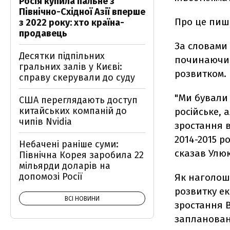
Росія купила пальне з
Північно-Східної Азії вперше
Про це пи
з 2022 року: хто країна-
продавець
За словами 
Десятки підпільних
починаючи 
гральних залів у Києві:
розвитком.
справу скерували до суду
"Ми бували 
США переглядають доступ
китайських компаній до
російське, 
чипів Nvidia
зростання в
2014-2015 р
Небачені раніше суми:
сказав Улюк
Північна Корея заробила 22
мільярди доларів на
допомозі Росії
Як наголош
розвитку ек
ВСІ НОВИНИ
зростання В
запланован