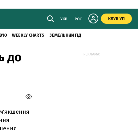
КЛУБ УП
УКР
РОС
В'Ю
WEEKLY CHARTS
ЗЕМЕЛЬНИЙ ГІД
ь до
РЕКЛАМА:
ом'якшення
ання
пшення