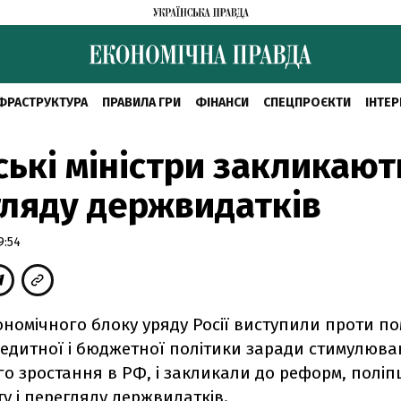
ФРАСТРУКТУРА
ПРАВИЛА ГРИ
ФІНАНСИ
СПЕЦПРОЄКТИ
ІНТЕР
ські міністри закликают
ляду держвидатків
9:54
ономічного блоку уряду Росії виступили проти п
едитної і бюджетної політики заради стимулюв
го зростання в РФ, і закликали до реформ, полі
ту і перегляду держвидатків.