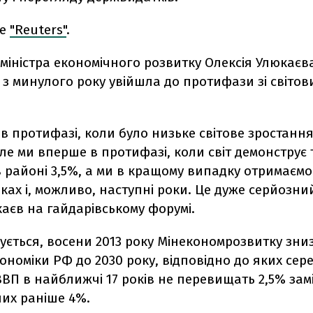
ше
"Reuters"
.
міністра економічного розвитку Олексія Улюкаєва
з минулого року увійшла до протифази зі світов
в протифазі, коли було низьке світове зростання
але ми вперше в протифазі, коли світ демонструє
 районі 3,5%, а ми в кращому випадку отримаємо
оках і, можливо, наступні роки. Це дуже серйозний
аєв на гайдарівському форумі.
ується, восени 2013 року Мінекономрозвитку зни
ономіки РФ до 2030 року, відповідно до яких сер
ВП в найближчі 17 років не перевищать 2,5% зам
их раніше 4%.