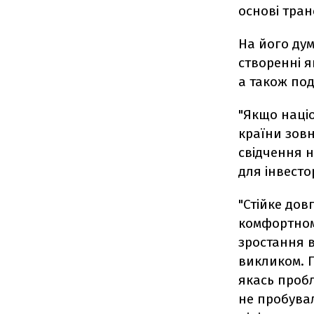
основі тран
На його ду
створенні я
а також под
"Якщо наці
країни зовн
свідчення н
для інвесто
"Стійке дов
комфортном
зростання в
викликом. 
якась пробл
не пробувал