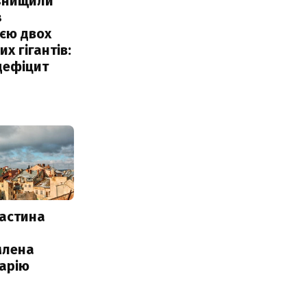
 знищили
з
єю двох
х гігантів:
дефіцит
частина
млена
арію