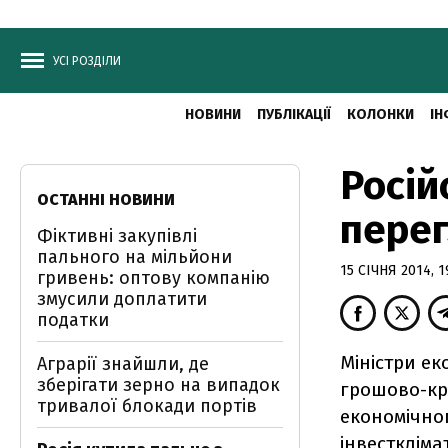
УСІ РОЗДІЛИ
НОВИНИ
ПУБЛІКАЦІЇ
КОЛОНКИ
ІН
Росій
ОСТАННІ НОВИНИ
перег
Фіктивні закупівлі
пального на мільйони
15 СІЧНЯ 2014, 1
гривень: оптову компанію
змусили доплатити
податки
Міністри ек
Аграрії знайшли, де
зберігати зерно на випадок
грошово-кр
тривалої блокади портів
економічно
інвесткліма