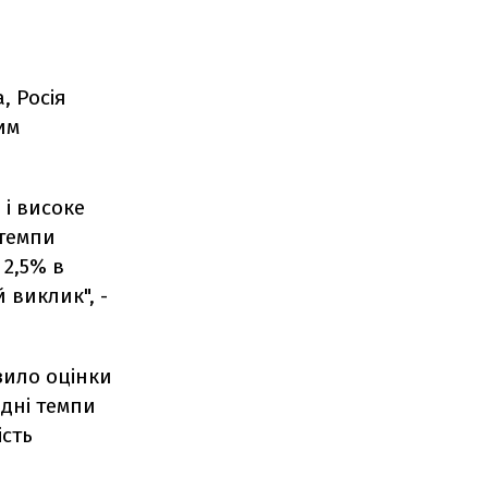
, Росія
им
 і високе
 темпи
 2,5% в
 виклик", -
зило оцінки
едні темпи
ість