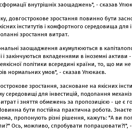
сформації внутрішніх заощаджень", - сказав Улюк
мку, довгострокове зростання повинно бути засн
кісних інститутів і комфортного середовища для і
оланні зростання витрат.
ональні заощадження акумулюються в капіталоп
і і закінчуються вкладеннями в іноземні активи -
еякісної політики всередині країни, то, що ми н
рів нормальних умов", - сказав Улюкаєв.
гострокове зростання, засноване на якісних інсти
у середовищі для інвестицій, подолання механі
итрат і зняття обмежень за пропозицією - це є 
Повинна бути постійна практична робота. Знаєте
ема, пропонують різні рішення, кажуть: "А ви 
и?" Ось, можливо, спробувати попрацювати?!", 