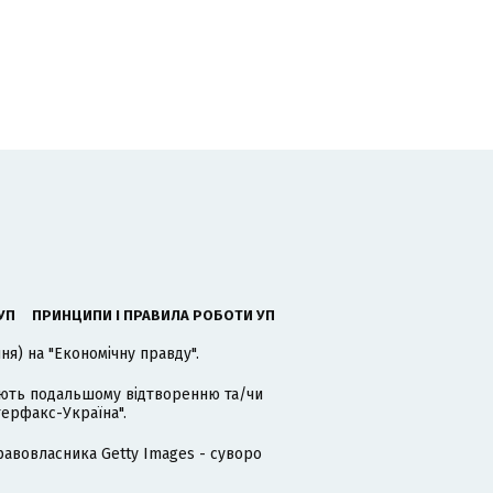
УП
ПРИНЦИПИ І ПРАВИЛА РОБОТИ УП
я) на "Економічну правду".
гають подальшому відтворенню та/чи
терфакс-Україна".
равовласника Getty Images - суворо