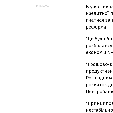
В уряді вв
РЕКЛАМА:
кредитної п
гнатися за 
реформи.
"Це було б 
розбалансув
економіці", 
"Грошово-к
продуктивно
Росії одним
розвиток д
Центробанк
"Принципов
нестабільно