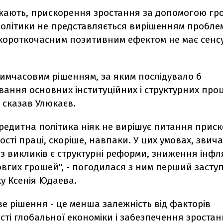
ажають, прискорення зростання за допомогою гр
олітики не представляється вирішенням проблем
короткочасним позитивним ефектом не має сенсу
тимчасовим рішенням, за яким послідувало б
ання основних інституційних і структурних проц
- сказав Улюкаєв.
редитна політика ніяк не вирішує питання прис
сті праці, скоріше, навпаки. У цих умовах, звич
 з викликів є структурні реформи, зниження інфля
овгих грошей", - погодилася з ним перший засту
у Ксенія Юдаева.
е рішення - це менша залежність від факторів
сті глобальної економіки і забезпечення зроста