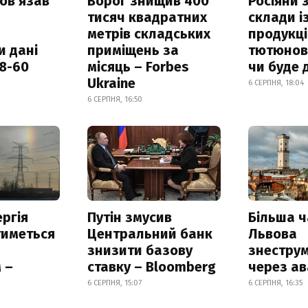
овʼязав
Ворог знищив 400
Росіяни
тисяч квадратних
склади і
метрів складських
продукці
и дані
приміщень за
тютюнови
18-60
місяць – Forbes
чи буде 
Ukraine
6 СЕРПНЯ, 18:04
6 СЕРПНЯ, 16:50
ргія
Путін змусив
Більша 
тиметься
Центральний банк
Львова
знизити базову
знестру
 –
ставку – Bloomberg
через ав
6 СЕРПНЯ, 15:07
6 СЕРПНЯ, 16:35