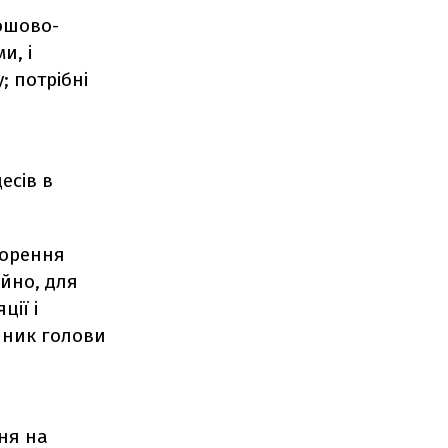
ошово-
и, і
; потрібні
есів в
корення
айно, для
ції і
пник голови
ння на