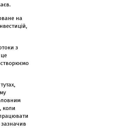
аєв.
оване на
нвестицій,
отоки з
 це
е створюємо
тутах,
зму
головним
, коли
попрацювати
- зазначив