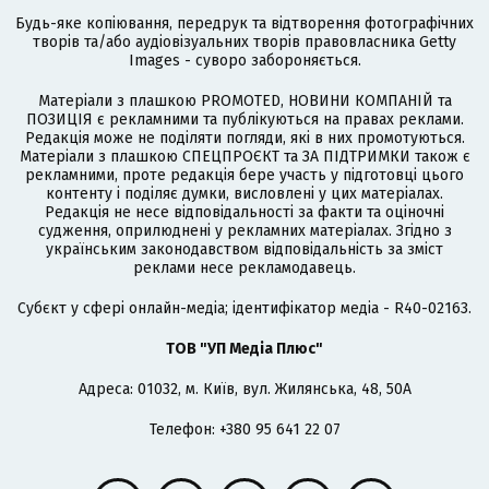
Будь-яке копіювання, передрук та відтворення фотографічних
творів та/або аудіовізуальних творів правовласника Getty
Images - суворо забороняється.
Матеріали з плашкою PROMOTED, НОВИНИ КОМПАНІЙ та
ПОЗИЦІЯ є рекламними та публікуються на правах реклами.
Редакція може не поділяти погляди, які в них промотуються.
Матеріали з плашкою СПЕЦПРОЄКТ та ЗА ПІДТРИМКИ також є
рекламними, проте редакція бере участь у підготовці цього
контенту і поділяє думки, висловлені у цих матеріалах.
Редакція не несе відповідальності за факти та оціночні
судження, оприлюднені у рекламних матеріалах. Згідно з
українським законодавством відповідальність за зміст
реклами несе рекламодавець.
Cубєкт у сфері онлайн-медіа; ідентифікатор медіа - R40-02163.
ТОВ "УП Медіа Плюс"
Адреса: 01032, м. Київ, вул. Жилянська, 48, 50А
Телефон: +380 95 641 22 07