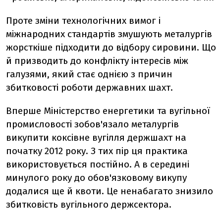
Проте зміни технологічних вимог і
міжнародних стандартів змушують металургів
жорсткіше підходити до відбору сировини. Що
й призводить до конфлікту інтересів між
галузями, який стає однією з причин
збитковості роботи державних шахт.
Вперше Міністерство енергетики та вугільної
промисловості зобов'язало металургів
викупити коксівне вугілля держшахт на
початку 2012 року. З тих пір ця практика
використовується постійно. А в середині
минулого року до обов'язковому викупу
додалися ще й квоти. Це ненабагато знизило
збитковість вугільного держсектора.