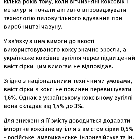
кілька років тому, коли вітчизняні коксовікі і
металурги почали активно впроваджувати
технологію пиловугільного вдування при
виробництві чавуну.
У зв'язку з цим вимоги до якості
використовуваного коксу значно зросли, а
українське коксівне вугілля через підвищений
вміст сірки цим вимогам не відповідав.
Згідно з національними технічними умовами,
вміст сірки в коксі не повинен перевищувати
1,6%. Однак в українському коксівному вугіллі
вона складає від 1,4% до 3%.
Для зниження її змісту доводиться додавати
імпортне коксівне вугілля з вмістом сірки 0,5%
- російське, американське, індонезійське та ін.