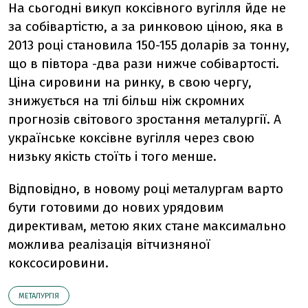
На сьогодні викуп коксівного вугілля йде не
за собівартістю, а за ринковою ціною, яка в
2013 році становила 150-155 доларів за тонну,
що в півтора -два рази нижче собівартості.
Ціна сировини на ринку, в свою чергу,
знижується на тлі більш ніж скромних
прогнозів світового зростання металургії. А
українське коксівне вугілля через свою
низьку якість стоїть і того менше.
Відповідно, в новому році металургам варто
бути готовими до нових урядовим
директивам, метою яких стане максимально
можлива реалізація вітчизняної
коксосировини.
МЕТАЛУРГІЯ