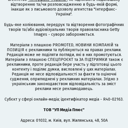
відтворенню та/чи розповсюдженню в будь-якій формі,
інакше як з письмового дозволу агентства "Інтерфакс-
Україна".
Будь-яке копіювання, передрук та відтворення фотографічних
творів та/або аудіовізуальних творів правовласника Getty
Images - суворо забороняється.
Матеріали з плашкою PROMOTED, НОВИНИ КОМПАНІЙ та
ПОЗИЦІЯ є рекламними та публікуються на правах реклами.
Редакція може не поділяти погляди, які в них промотуються.
Матеріали з плашкою СПЕЦПРОЄКТ та ЗА ПІДТРИМКИ також є
рекламними, проте редакція бере участь у підготовці цього
контенту і поділяє думки, висловлені у цих матеріалах.
Редакція не несе відповідальності за факти та оціночні
судження, оприлюднені у рекламних матеріалах. Згідно з
українським законодавством відповідальність за зміст
реклами несе рекламодавець.
Cубєкт у сфері онлайн-медіа; ідентифікатор медіа - R40-02163.
ТОВ "УП Медіа Плюс"
Адреса: 01032, м. Київ, вул. Жилянська, 48, 50А