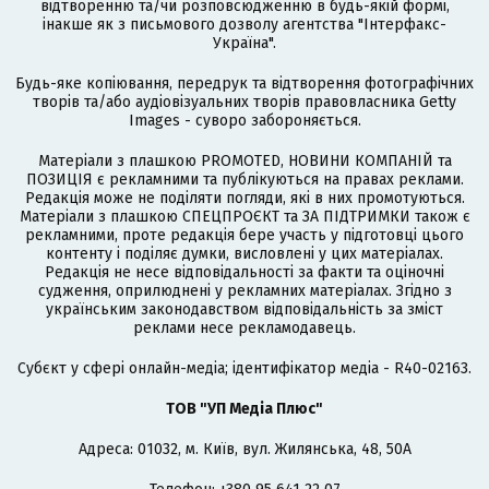
відтворенню та/чи розповсюдженню в будь-якій формі,
інакше як з письмового дозволу агентства "Інтерфакс-
Україна".
Будь-яке копіювання, передрук та відтворення фотографічних
творів та/або аудіовізуальних творів правовласника Getty
Images - суворо забороняється.
Матеріали з плашкою PROMOTED, НОВИНИ КОМПАНІЙ та
ПОЗИЦІЯ є рекламними та публікуються на правах реклами.
Редакція може не поділяти погляди, які в них промотуються.
Матеріали з плашкою СПЕЦПРОЄКТ та ЗА ПІДТРИМКИ також є
рекламними, проте редакція бере участь у підготовці цього
контенту і поділяє думки, висловлені у цих матеріалах.
Редакція не несе відповідальності за факти та оціночні
судження, оприлюднені у рекламних матеріалах. Згідно з
українським законодавством відповідальність за зміст
реклами несе рекламодавець.
Cубєкт у сфері онлайн-медіа; ідентифікатор медіа - R40-02163.
ТОВ "УП Медіа Плюс"
Адреса: 01032, м. Київ, вул. Жилянська, 48, 50А