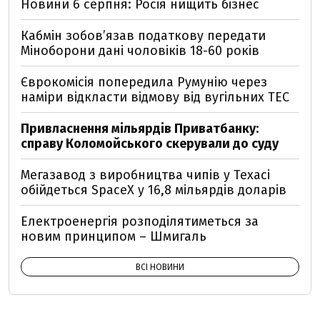
Новини 6 серпня: Росія нищить бізнес
Кабмін зобовʼязав податкову передати
Міноборони дані чоловіків 18-60 років
Єврокомісія попередила Румунію через
наміри відкласти відмову від вугільних ТЕС
Привласнення мільярдів Приватбанку:
справу Коломойського скерували до суду
Мегазавод з виробництва чипів у Техасі
обійдеться SpaceX у 16,8 мільярдів доларів
Електроенергія розподілятиметься за
новим принципом – Шмигаль
ВСІ НОВИНИ