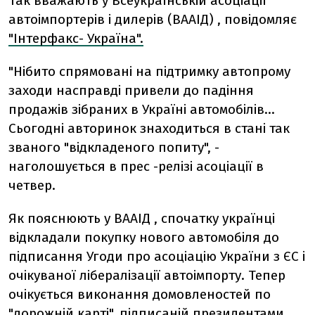
Так вважають у Всеукраїнській асоціації
автоімпортерів і дилерів (ВААІД) , повідомляє
"Інтерфакс- Україна".
"Нібито спрямовані на підтримку автопрому
заходи насправді привели до падіння
продажів зібраних в Україні автомобілів...
Сьогодні авторинок знаходиться в стані так
званого "відкладеного попиту", -
наголошується в прес -релізі асоціації в
четвер.
Як пояснюють у ВААІД , спочатку українці
відкладали покупку нового автомобіля до
підписання Угоди про асоціацію України з ЄС і
очікуваної лібералізації автоімпорту. Тепер
очікується виконання домовленостей по
"дорожній карті", підписаній президентами