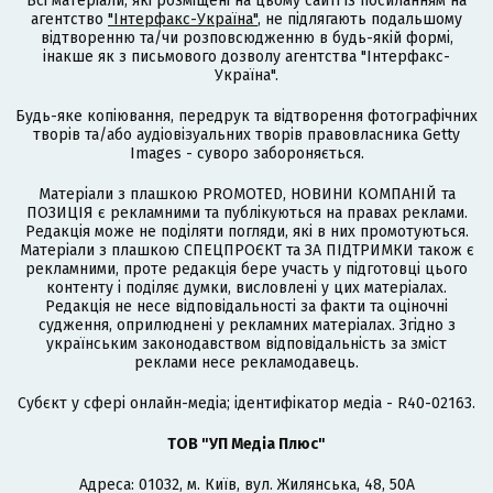
Всі матеріали, які розміщені на цьому сайті із посиланням на
агентство
"Інтерфакс-Україна"
, не підлягають подальшому
відтворенню та/чи розповсюдженню в будь-якій формі,
інакше як з письмового дозволу агентства "Інтерфакс-
Україна".
Будь-яке копіювання, передрук та відтворення фотографічних
творів та/або аудіовізуальних творів правовласника Getty
Images - суворо забороняється.
Матеріали з плашкою PROMOTED, НОВИНИ КОМПАНІЙ та
ПОЗИЦІЯ є рекламними та публікуються на правах реклами.
Редакція може не поділяти погляди, які в них промотуються.
Матеріали з плашкою СПЕЦПРОЄКТ та ЗА ПІДТРИМКИ також є
рекламними, проте редакція бере участь у підготовці цього
контенту і поділяє думки, висловлені у цих матеріалах.
Редакція не несе відповідальності за факти та оціночні
судження, оприлюднені у рекламних матеріалах. Згідно з
українським законодавством відповідальність за зміст
реклами несе рекламодавець.
Cубєкт у сфері онлайн-медіа; ідентифікатор медіа - R40-02163.
ТОВ "УП Медіа Плюс"
Адреса: 01032, м. Київ, вул. Жилянська, 48, 50А