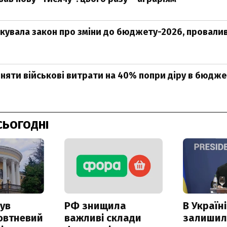
кувала закон про зміни до бюджету-2026, провали
няти військові витрати на 40% попри діру в бюдже
СЬОГОДНІ
ув
РФ знищила
В Україні
овтневий
важливі склади
залишил