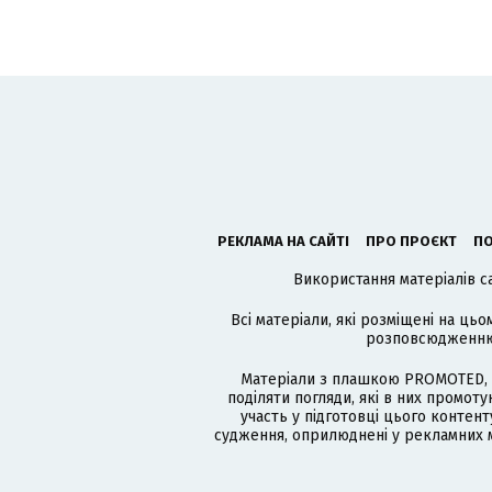
РЕКЛАМА НА САЙТІ
ПРО ПРОЄКТ
ПО
Використання матеріалів с
Всі матеріали, які розміщені на цьо
розповсюдженню в
Матеріали з плашкою PROMOTED, 
поділяти погляди, які в них промо
участь у підготовці цього контенту
судження, оприлюднені у рекламних м