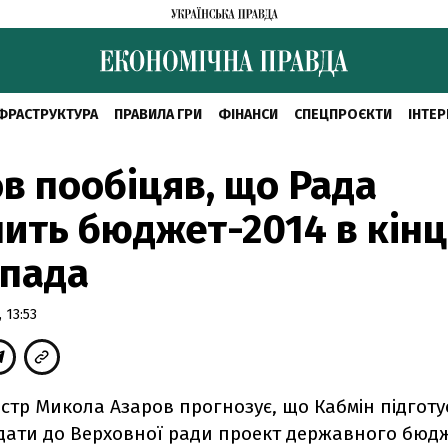
ФРАСТРУКТУРА
ПРАВИЛА ГРИ
ФІНАНСИ
СПЕЦПРОЄКТИ
ІНТЕР
в пообіцяв, що Рада
ить бюджет-2014 в кінц
опада
 13:53
істр Микола Азаров прогнозує, що Кабмін підготує
дати до Верховної ради проект державного бюдж