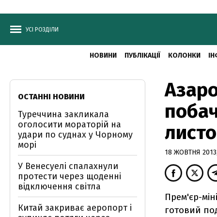
УСІ РОЗДІЛИ
НОВИНИ
ПУБЛІКАЦІЇ
КОЛОНКИ
ІН
Азаро
ОСТАННІ НОВИНИ
побач
Туреччина закликала
оголосити мораторій на
лист
удари по суднах у Чорному
морі
18 ЖОВТНЯ 2013,
У Венесуелі спалахнули
протести через щоденні
відключення світла
Прем'єр-мін
Китай закриває аеропорт і
готовий по