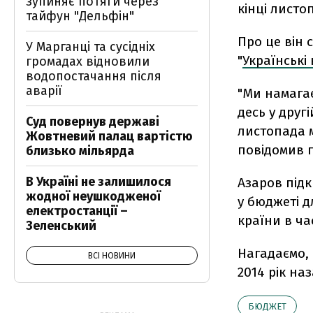
зупиняє потяги через
кінці листо
тайфун "Дельфін"
Про це він 
У Марганці та сусідніх
"
Українські
громадах відновили
водопостачання після
аварії
"Ми намага
десь у друг
Суд повернув державі
листопада м
Жовтневий палац вартістю
повідомив п
близько мільярда
В Україні не залишилося
Азаров під
жодної неушкодженої
у бюджеті д
електростанції –
країни в ча
Зеленський
Нагадаємо,
ВСІ НОВИНИ
2014 рік на
БЮДЖЕТ