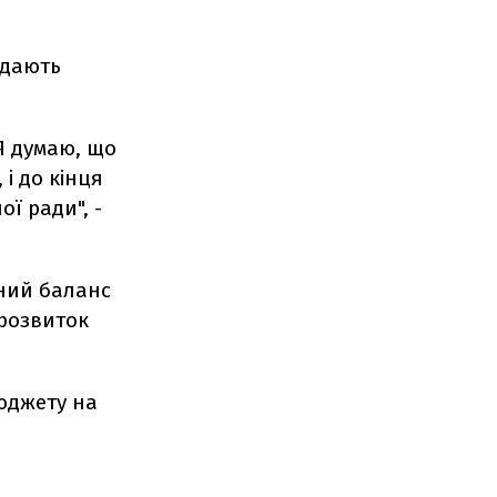
едають
Я думаю, що
і до кінця
ї ради", -
ний баланс
 розвиток
юджету на