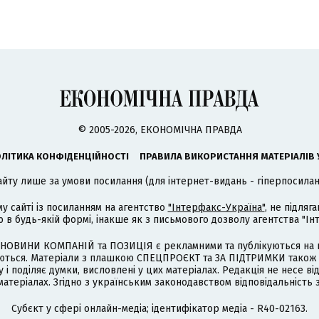
© 2005-2026, ЕКОНОМІЧНА ПРАВДА
ЛІТИКА КОНФІДЕНЦІЙНОСТІ
ПРАВИЛА ВИКОРИСТАННЯ МАТЕРІАЛІВ 
айту лише за умови посилання (для інтернет-видань - гіперпосиланн
му сайті із посиланням на агентство
"Інтерфакс-Україна"
, не підля
 будь-якій формі, інакше як з письмового дозволу агентства "Ін
НОВИНИ КОМПАНІЙ та ПОЗИЦІЯ є рекламними та публікуються на п
туються. Матеріали з плашкою СПЕЦПРОЄКТ та ЗА ПІДТРИМКИ також
 і поділяє думки, висловлені у цих матеріалах. Редакція не несе ві
атеріалах. Згідно з українським законодавством відповідальність 
Cубєкт у сфері онлайн-медіа; ідентифікатор медіа - R40-02163.