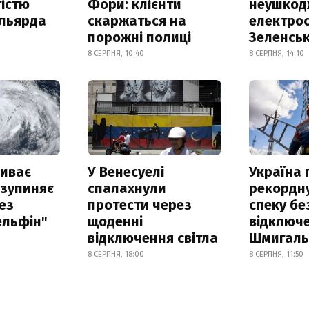
істю
Фори: клієнти
неушкод
ільярда
скаржаться на
електрос
порожні полиці
Зеленсь
8 СЕРПНЯ, 10:40
8 СЕРПНЯ, 14:10
риває
У Венесуелі
Україна
 зупиняє
спалахнули
рекордн
ез
протести через
спеку бе
ельфін"
щоденні
відключе
відключення світла
Шмигал
8 СЕРПНЯ, 18:00
8 СЕРПНЯ, 11:50