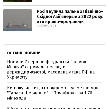
Росія купила пальне з Північно-
Східної Азії вперше з 2022 року:
хто країна-продавець
7 СЕРПНЯ, 13:35
ОСТАННІ НОВИНИ
Новини 7 серпня: фігурантка "плівок
Міндіча" отримала посаду в
держпідприємстві, масована атака РФ на
Укрнафту
Київ шукає тих, хто відремонтує метро між
"Тараса Шевченко" і "Почайною" за 1,76
мільярда
В Україні за місяць скоротилися міжнародні