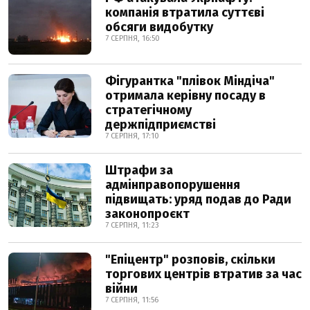
компанія втратила суттєві
обсяги видобутку
7 СЕРПНЯ, 16:50
Фігурантка "плівок Міндіча"
отримала керівну посаду в
стратегічному
держпідприємстві
7 СЕРПНЯ, 17:10
Штрафи за
адмінправопорушення
підвищать: уряд подав до Ради
законопроєкт
7 СЕРПНЯ, 11:23
"Епіцентр" розповів, скільки
торгових центрів втратив за час
війни
7 СЕРПНЯ, 11:56