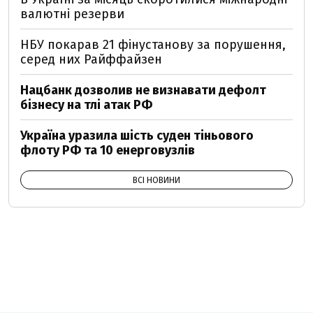
валютні резерви
НБУ покарав 21 фінустанову за порушення,
серед них Райффайзен
Нацбанк дозволив не визнавати дефолт
бізнесу на тлі атак РФ
Україна уразила шість суден тіньового
флоту РФ та 10 енерговузлів
ВСІ НОВИНИ