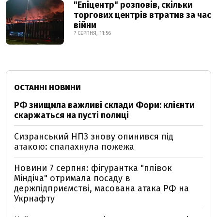
"Епіцентр" розповів, скільки
торгових центрів втратив за час
війни
7 СЕРПНЯ, 11:56
ОСТАННІ НОВИНИ
РФ знищила важливі склади Фори: клієнти
скаржаться на пусті полиці
Сизранський НПЗ знову опинився під
атакою: спалахнула пожежа
Новини 7 серпня: фігурантка "плівок
Міндіча" отримала посаду в
держпідприємстві, масована атака РФ на
Укрнафту