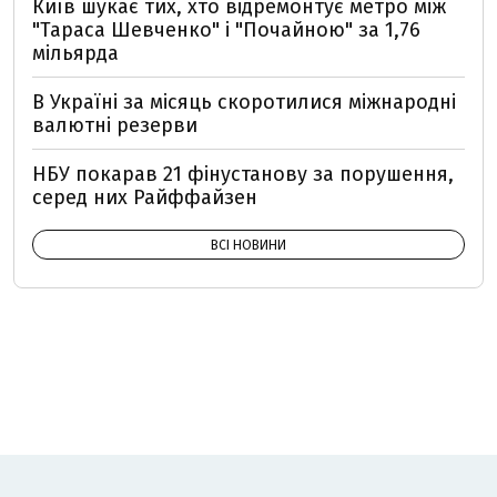
Київ шукає тих, хто відремонтує метро між
"Тараса Шевченко" і "Почайною" за 1,76
мільярда
В Україні за місяць скоротилися міжнародні
валютні резерви
НБУ покарав 21 фінустанову за порушення,
серед них Райффайзен
ВСІ НОВИНИ