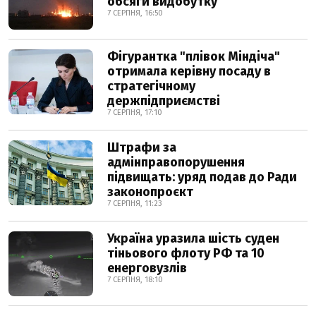
обсяги видобутку
7 СЕРПНЯ, 16:50
Фігурантка "плівок Міндіча"
отримала керівну посаду в
стратегічному
держпідприємстві
7 СЕРПНЯ, 17:10
Штрафи за
адмінправопорушення
підвищать: уряд подав до Ради
законопроєкт
7 СЕРПНЯ, 11:23
Україна уразила шість суден
тіньового флоту РФ та 10
енерговузлів
7 СЕРПНЯ, 18:10