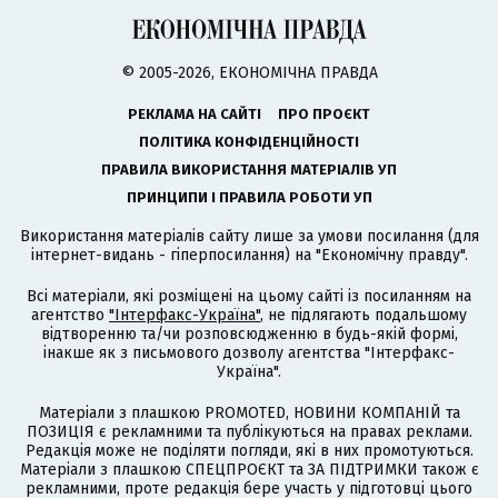
© 2005-2026, ЕКОНОМІЧНА ПРАВДА
РЕКЛАМА НА САЙТІ
ПРО ПРОЄКТ
ПОЛІТИКА КОНФІДЕНЦІЙНОСТІ
ПРАВИЛА ВИКОРИСТАННЯ МАТЕРІАЛІВ УП
ПРИНЦИПИ І ПРАВИЛА РОБОТИ УП
Використання матеріалів сайту лише за умови посилання (для
інтернет-видань - гіперпосилання) на "Економічну правду".
Всі матеріали, які розміщені на цьому сайті із посиланням на
агентство
"Інтерфакс-Україна"
, не підлягають подальшому
відтворенню та/чи розповсюдженню в будь-якій формі,
інакше як з письмового дозволу агентства "Інтерфакс-
Україна".
Матеріали з плашкою PROMOTED, НОВИНИ КОМПАНІЙ та
ПОЗИЦІЯ є рекламними та публікуються на правах реклами.
Редакція може не поділяти погляди, які в них промотуються.
Матеріали з плашкою СПЕЦПРОЄКТ та ЗА ПІДТРИМКИ також є
рекламними, проте редакція бере участь у підготовці цього