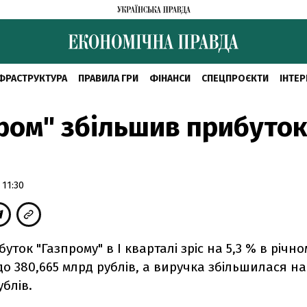
ФРАСТРУКТУРА
ПРАВИЛА ГРИ
ФІНАНСИ
СПЕЦПРОЄКТИ
ІНТЕР
ром" збільшив прибуток
 11:30
уток "Газпрому" в I кварталі зріс на 5,3 % в річно
о 380,665 млрд рублів, а виручка збільшилася на
ублів.