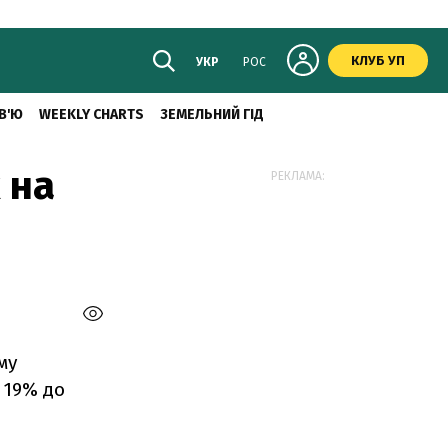
КЛУБ УП
УКР
РОС
В'Ю
WEEKLY CHARTS
ЗЕМЕЛЬНИЙ ГІД
 на
РЕКЛАМА:
му
 19% до