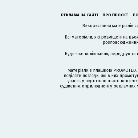
РЕКЛАМА НА САЙТІ
ПРО ПРОЄКТ
ПО
Використання матеріалів с
Всі матеріали, які розміщені на цьо
розповсюдженню в
Будь-яке копіювання, передрук та 
Матеріали з плашкою PROMOTED, 
поділяти погляди, які в них промо
участь у підготовці цього контенту
судження, оприлюднені у рекламних м