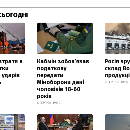
СЬОГОДНІ
втрати в
Кабмін зобовʼязав
Росія зр
итки
податкову
склад Bo
 ударів
передати
продукц
ь
Міноборони дані
6 СЕРПНЯ, 10:50
чоловіків 18-60
років
6 СЕРПНЯ, 19:39