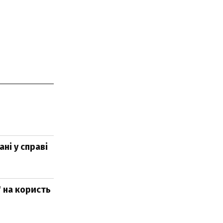
ні у справі
" на користь