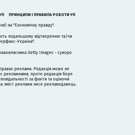
УП
ПРИНЦИПИ І ПРАВИЛА РОБОТИ УП
я) на "Економічну правду".
гають подальшому відтворенню та/чи
терфакс-Україна".
равовласника Getty Images - суворо
равах реклами. Редакція може не
 є рекламними, проте редакція бере
дповідальності за факти та оціночні
за зміст реклами несе рекламодавець.