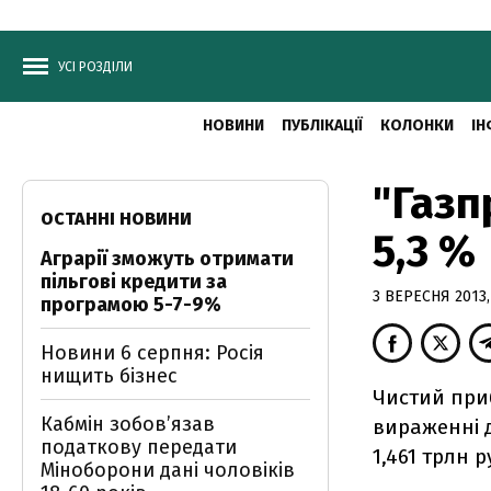
УСІ РОЗДІЛИ
НОВИНИ
ПУБЛІКАЦІЇ
КОЛОНКИ
ІН
"Газп
ОСТАННІ НОВИНИ
5,3 %
Аграрії зможуть отримати
пільгові кредити за
3 ВЕРЕСНЯ 2013,
програмою 5-7-9%
Новини 6 серпня: Росія
нищить бізнес
Чистий приб
Кабмін зобовʼязав
вираженні д
податкову передати
1,461 трлн р
Міноборони дані чоловіків