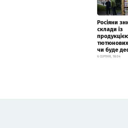
Росіяни з
склади із
продукцією
тютюнових 
чи буде де
6 СЕРПНЯ, 18:04