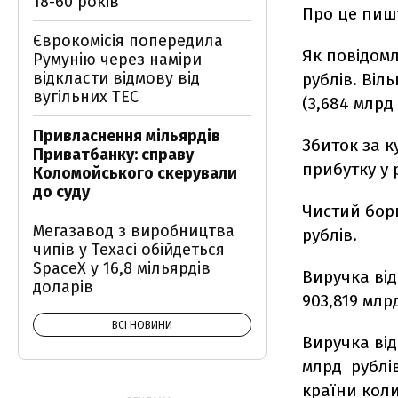
18-60 років
Про це пишу
Єврокомісія попередила
Як повідомл
Румунію через наміри
відкласти відмову від
рублів. Віл
вугільних ТЕС
(3,684 млрд 
Привласнення мільярдів
Збиток за к
Приватбанку: справу
прибутку у 
Коломойського скерували
до суду
Чистий борг
Мегазавод з виробництва
рублів.
чипів у Техасі обійдеться
SpaceX у 16,8 мільярдів
Виручка від
доларів
903,819 млр
ВСІ НОВИНИ
Виручка від
млрд рублів
країни кол