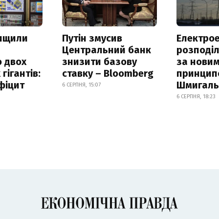
нищили
Путін змусив
Електрое
Центральний банк
розподі
 двох
знизити базову
за нови
гігантів:
ставку – Bloomberg
принцип
фіцит
Шмигал
6 СЕРПНЯ, 15:07
6 СЕРПНЯ, 18:23