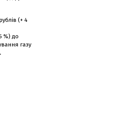
ублів (+ 4
5 %) до
ування газу
.