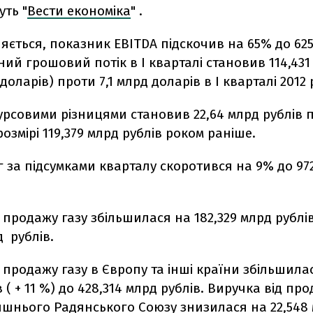
ть "
Вести економіка
" .
яється, показник EBITDA підскочив на 65% до 62
ьний грошовий потік в I кварталі становив 114,431
доларів) проти 7,1 млрд доларів в I кварталі 2012 
урсовими різницями становив 22,64 млрд рублів 
розмірі 119,379 млрд рублів роком раніше.
 за підсумками кварталу скоротився на 9% до 97
 продажу газу збільшилася на 182,329 млрд рублів
д рублів.
 продажу газу в Європу та інші країни збільшилас
 ( + 11 %) до 428,314 млрд рублів. Виручка від про
ишнього Радянського Союзу знизилася на 22,548 