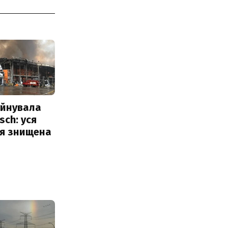
уйнувала
sch: уся
ія знищена