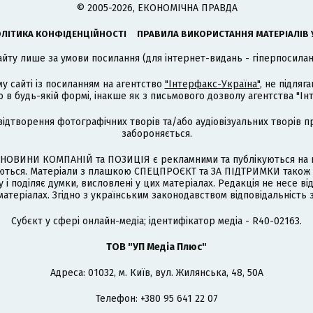
© 2005-2026, ЕКОНОМІЧНА ПРАВДА
ЛІТИКА КОНФІДЕНЦІЙНОСТІ
ПРАВИЛА ВИКОРИСТАННЯ МАТЕРІАЛІВ 
айту лише за умови посилання (для інтернет-видань - гіперпосиланн
му сайті із посиланням на агентство
"Інтерфакс-Україна"
, не підля
 будь-якій формі, інакше як з письмового дозволу агентства "Ін
відтворення фотографічних творів та/або аудіовізуальних творів п
забороняється.
НОВИНИ КОМПАНІЙ та ПОЗИЦІЯ є рекламними та публікуються на п
туються. Матеріали з плашкою СПЕЦПРОЄКТ та ЗА ПІДТРИМКИ також
 і поділяє думки, висловлені у цих матеріалах. Редакція не несе ві
атеріалах. Згідно з українським законодавством відповідальність 
Cубєкт у сфері онлайн-медіа; ідентифікатор медіа - R40-02163.
ТОВ "УП Медіа Плюс"
Адреса: 01032, м. Київ, вул. Жилянська, 48, 50А
Телефон: +380 95 641 22 07