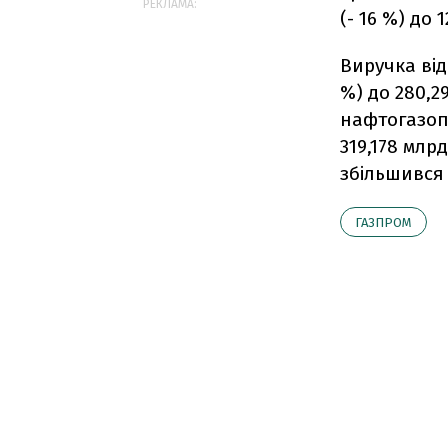
РЕКЛАМА:
(- 16 %) до 
Виручка від
%) до 280,2
нафтогазопе
319,178 млр
збільшився н
ГАЗПРОМ