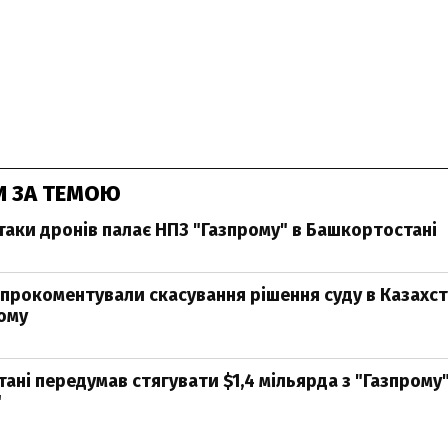
И ЗА ТЕМОЮ
атаки дронів палає НПЗ "Газпрому" в Башкортостані
 прокоментували скасування рішення суду в Казахста
ому
тані передумав стягувати $1,4 мільярда з "Газпрому
"