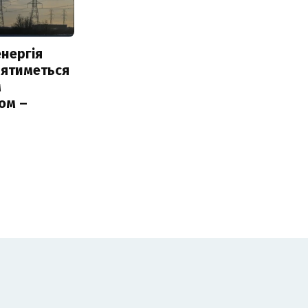
нергія
лятиметься
м
ом –
ь