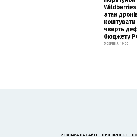
Wildberries
атак дроні
коштувати
чверть деф
бюджету 
5 СЕРПНЯ, 19:50
РЕКЛАМА НА САЙТІ
ПРО ПРОЄКТ
ПО