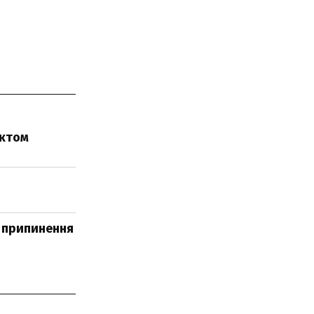
ектом
о припинення