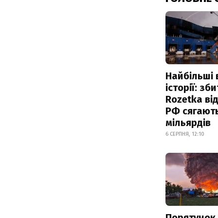
Найбільші 
історії: зб
Rozetka від
РФ сягают
мільярдів
6 СЕРПНЯ, 12:10
Порятунок