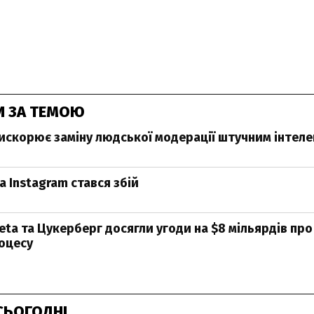
И ЗА ТЕМОЮ
искорює заміну людської модерації штучним інтел
а Instagram стався збій
eta та Цукерберг досягли угоди на $8 мільярдів пр
оцесу
СЬОГОДНІ