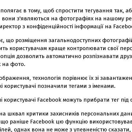
полягає в тому, щоб спростити тегування так, а
 вони з'являються на фотографіях на нашому ресу
ректор з конфіденційності інформації на Faceboo
є, що розміщення загальнодоступних фотографій
лить користувачам краще контролювати свої пер
 опція дозволить автоматично розпізнавати друз
 на фото.
ображення, технологія порівнює їх зі завантаже
кі користувачі позначили тегами з іменами.
 користувачі Facebook можуть прибрати тег під 
 на шквал критики захисників персональних дани
 що раніше Facebook цю функцію використовував
ілей, однак вона не може з упевненістю сказати,