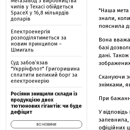
Мегазавод з виробництва
чипів у Техасі обійдеться
"Наша мета 
SpaceX у 16,8 мільярдів
знали, коли
доларів
пояснила ди
Електроенергія
розподілятиметься за
Вона вважа
новим принципом –
базі дозво
Шмигаль
дані. Також
Суд забов’язав
зображених
"Укррічфлот" Григоришина
сплатити великий борг за
Скануючи з
електроенерію
знімками, я
Росіяни знищили склади із
При бажанні
продукцією двох
тютюнових гігантів: чи буде
У відповідь
дефіцит
запевнила,
ВСІ НОВИНИ
офіційних ц