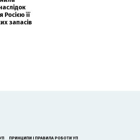
наслідок
 Росією її
их запасів
УП
ПРИНЦИПИ І ПРАВИЛА РОБОТИ УП