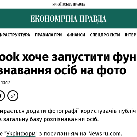
ФРАСТРУКТУРА
ПРАВИЛА ГРИ
ФІНАНСИ
СПЕЦПРОЄКТИ
ІНТЕР
ook хоче запустити фу
знавання осіб на фото
13:17
ирається додати фотографії користувачів публі
 загальну базу розпізнавання осіб.
е "
Укрінформ
" з посиланням на Newsru.сom.