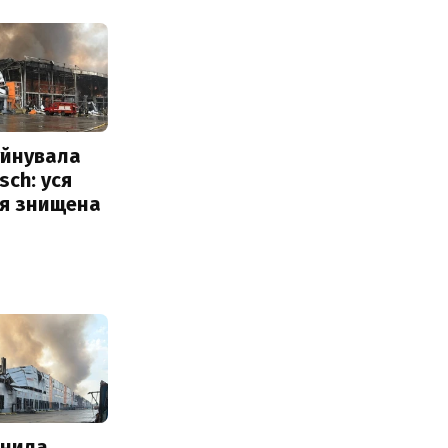
уйнувала
sch: уся
ія знищена
інила