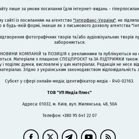
айту лише за умови посилання (для інтернет-видань - гіперпосиланн
му сайті із посиланням на агентство
"Інтерфакс-Україна"
, не підля
 будь-якій формі, інакше як з письмового дозволу агентства "Ін
відтворення фотографічних творів та/або аудіовізуальних творів п
забороняється.
НОВИНИ КОМПАНІЙ та ПОЗИЦІЯ є рекламними та публікуються на п
туються. Матеріали з плашкою СПЕЦПРОЄКТ та ЗА ПІДТРИМКИ також
 і поділяє думки, висловлені у цих матеріалах. Редакція не несе ві
атеріалах. Згідно з українським законодавством відповідальність 
Cубєкт у сфері онлайн-медіа; ідентифікатор медіа - R40-02163.
ТОВ "УП Медіа Плюс"
Адреса: 01032, м. Київ, вул. Жилянська, 48, 50А
Телефон: +380 95 641 22 07