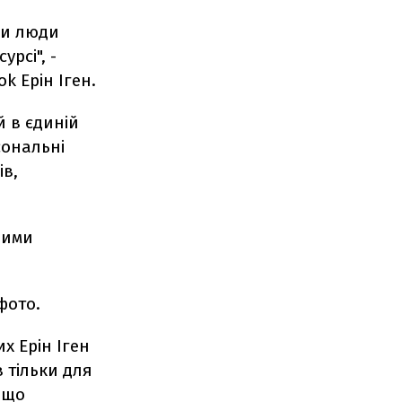
би люди
рсі", -
k Ерін Іген.
 в єдиній
сональні
ів,
ними
фото.
х Ерін Іген
 тільки для
 що