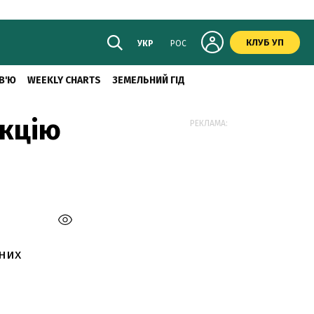
КЛУБ УП
УКР
РОС
В'Ю
WEEKLY CHARTS
ЗЕМЕЛЬНИЙ ГІД
нкцію
РЕКЛАМА:
чних