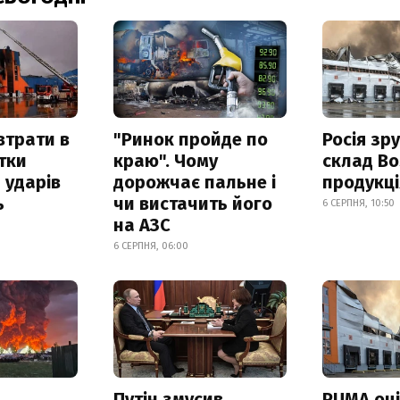
втрати в
"Ринок пройде по
Росія зр
итки
краю". Чому
склад Bo
 ударів
дорожчає пальне і
продукц
ь
чи вистачить його
6 СЕРПНЯ, 10:50
на АЗС
6 СЕРПНЯ, 06:00
Путін змусив
PUMA оц