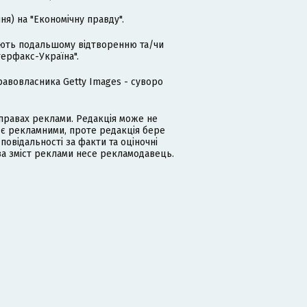
я) на "Економічну правду".
гають подальшому відтворенню та/чи
терфакс-Україна".
равовласника Getty Images - суворо
равах реклами. Редакція може не
 є рекламними, проте редакція бере
дповідальності за факти та оціночні
за зміст реклами несе рекламодавець.