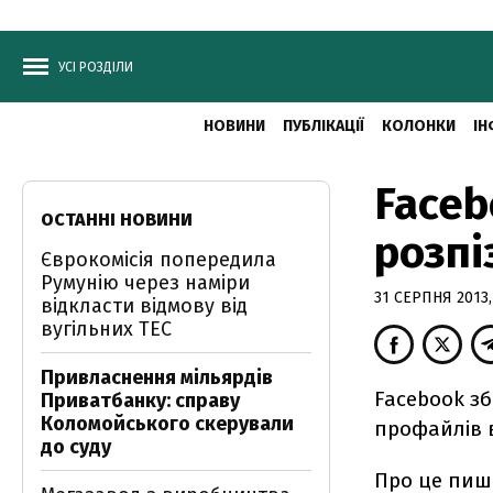
УСІ РОЗДІЛИ
НОВИНИ
ПУБЛІКАЦІЇ
КОЛОНКИ
ІН
Faceb
ОСТАННІ НОВИНИ
розпі
Єврокомісія попередила
Румунію через наміри
31 СЕРПНЯ 2013, 
відкласти відмову від
вугільних ТЕС
Привласнення мільярдів
Facebook зб
Приватбанку: справу
Коломойського скерували
профайлів в
до суду
Про це пиш