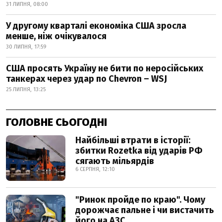
31 ЛИПНЯ, 08:00
У другому кварталі економіка США зросла
менше, ніж очікувалося
30 ЛИПНЯ, 17:59
США просять Україну не бити по неросійських
танкерах через удар по Chevron – WSJ
25 ЛИПНЯ, 13:25
ГОЛОВНЕ СЬОГОДНІ
Найбільші втрати в історії:
збитки Rozetka від ударів РФ
сягають мільярдів
6 СЕРПНЯ, 12:10
"Ринок пройде по краю". Чому
дорожчає пальне і чи вистачить
його на АЗС