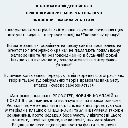
ПОЛІТИКА КОНФІДЕНЦІЙНОСТІ
ПРАВИЛА ВИКОРИСТАННЯ МАТЕРІАЛІВ УП
ПРИНЦИПИ І ПРАВИЛА РОБОТИ УП
Використання матеріалів сайту лише за умови посилання (для
інтернет-видань - гіперпосилання) на "Економічну правду".
Всі матеріали, які розміщені на цьому сайті із посиланням на
агентство
"Інтерфакс-Україна"
, не підлягають подальшому
відтворенню та/чи розповсюдженню в будь-якій формі,
інакше як з письмового дозволу агентства "Інтерфакс-
Україна".
Будь-яке копіювання, передрук та відтворення фотографічних
творів та/або аудіовізуальних творів правовласника Getty
Images - суворо забороняється.
Матеріали з плашкою PROMOTED, НОВИНИ КОМПАНІЙ та
ПОЗИЦІЯ є рекламними та публікуються на правах реклами.
Редакція може не поділяти погляди, які в них промотуються.
Матеріали з плашкою СПЕЦПРОЄКТ та ЗА ПІДТРИМКИ також є
рекламними, проте редакція бере участь у підготовці цього
контенту і поділяє думки, висловлені у цих матеріалах.
Редакція не несе відповідальності за факти та оціночні