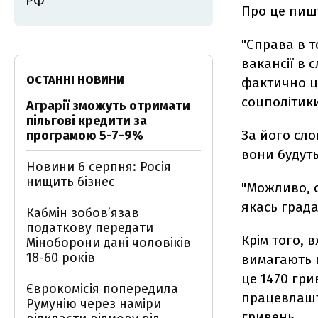
РФ
Про це пишу
"Справа в т
вакансії в 
ОСТАННІ НОВИНИ
фактично це
соцполітик
Аграрії зможуть отримати
пільгові кредити за
За його сло
програмою 5-7-9%
вони будуть
Новини 6 серпня: Росія
нищить бізнес
"Можливо, с
якась градац
Кабмін зобовʼязав
податкову передати
Крім того, 
Міноборони дані чоловіків
18-60 років
вимагають г
це 1470 гри
Єврокомісія попередила
працевлашту
Румунію через наміри
гривень.