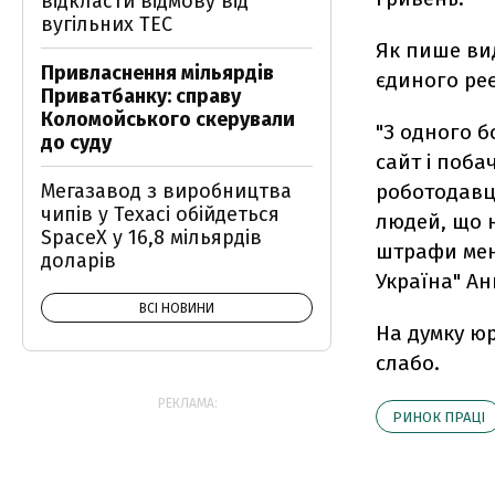
відкласти відмову від
вугільних ТЕС
Як пише вид
Привласнення мільярдів
єдиного реє
Приватбанку: справу
Коломойського скерували
"З одного б
до суду
сайт і побач
Мегазавод з виробництва
роботодавц
чипів у Техасі обійдеться
людей, що н
SpaceX у 16,8 мільярдів
штрафи мені
доларів
Україна" Ан
ВСІ НОВИНИ
На думку ю
слабо.
РЕКЛАМА:
РИНОК ПРАЦІ