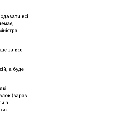
подавати всі
немає,
міністра
ше за все
ій, а буде
які
алок (зараз
ги з
 тис