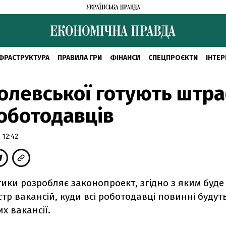
ФРАСТРУКТУРА
ПРАВИЛА ГРИ
ФІНАНСИ
СПЕЦПРОЄКТИ
ІНТЕР
олевської готують штр
оботодавців
 12:42
ики розробляє законопроект, згідно з яким буде
тр вакансій, куди всі роботодавці повинні буду
их вакансії.