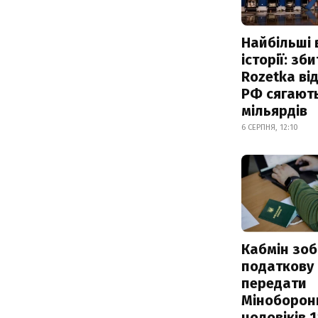
Найбільші 
історії: зб
Rozetka від
РФ сягают
мільярдів
6 СЕРПНЯ, 12:10
Кабмін зоб
податкову
передати
Міноборон
чоловіків 