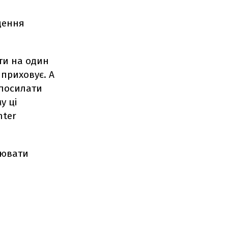
дення
йти на один
е приховує. А
 посилати
у ці
nter
цювати