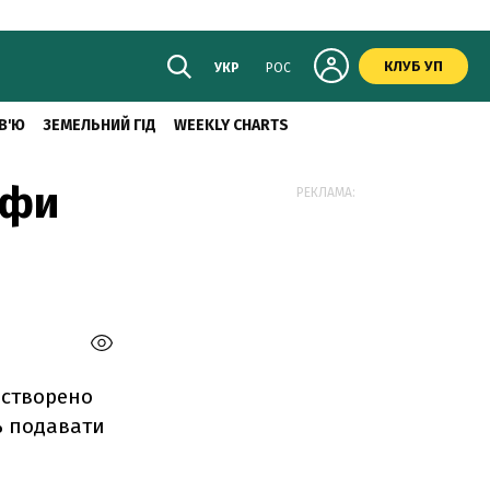
КЛУБ УП
УКР
РОС
В'Ю
ЗЕМЕЛЬНИЙ ГІД
WEEKLY CHARTS
афи
РЕКЛАМА:
 створено
ть подавати