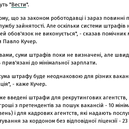
ть "
Вести
".
ому, що за законом роботодавці і зараз повинні 
службу зайнятості. Але оскільки системи штрафів 
й обов'язок не виконується", - сказав помічник 
и Павло Кучер.
вами, суми штрафів поки не визначені, але швид
 прив'язані до мінімальної зарплати.
ума штрафу буде неоднаковою для різних ваканс
ія", - каже Кучер.
вже введені штрафи для рекрутингових агентств, 
роші з претендентів за пошук вакансій - 10 мінім
вень) і для кадрових агентств, які надають послу
вання за кордоном без відповідної ліцензії - 23