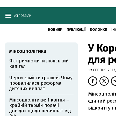
УСІ РОЗДІЛИ
НОВИНИ
ПУБЛІКАЦІЇ
КОЛОНКИ
ІН
У Кор
МІНСОЦПОЛІТИКИ
для р
Як примножити людський
капітал
19 СЕРПНЯ 2013,
Черги замість грошей. Чому
провалилася реформа
дитячих виплат
Мінсоцполіт
Мінсоцполітики: 1 квітня –
єдиний реєс
крайній термін подачі
відкриті у н
довідок щодо невиплат від