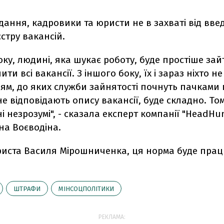
ання, кадровики та юристи не в захваті від вве
стру вакансій.
оку, людині, яка шукає роботу, буде простіше за
ити всі вакансії. З іншого боку, їх і зараз ніхто н
ям, до яких служби зайнятості почнуть пачками
е відповідають опису вакансії, буде складно. Том
 незрозумі", - сказала експерт компанії "HeadHu
на Воєводіна.
риста Василя Мірошниченка, ця норма буде пра
ШТРАФИ
МІНСОЦПОЛІТИКИ
РЕКЛАМА: