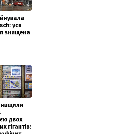
уйнувала
sch: уся
ія знищена
 знищили
з
єю двох
х гігантів:
дефіцит