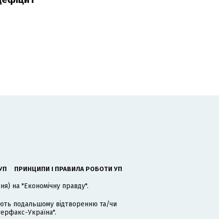
УП
ПРИНЦИПИ І ПРАВИЛА РОБОТИ УП
я) на "Економічну правду".
гають подальшому відтворенню та/чи
терфакс-Україна".