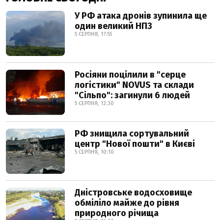
У РФ атака дронів зупинила ще
один великий НПЗ
5 СЕРПНЯ, 17:55
Росіяни поцілили в "серце
логістики" NOVUS та склади
"Сільпо": загинули 6 людей
5 СЕРПНЯ, 12:30
РФ знищила сортувальний
центр "Нової пошти" в Києві
5 СЕРПНЯ, 10:10
Дністровське водосховище
обміліло майже до рівня
природного річища