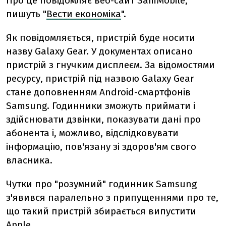
Про це повідомляє веб-сайт SamMobile,
пишуть "
Вести економіка
".
Як повідомляється, пристрій буде носити
назву Galaxy Gear. У документах описано
пристрій з гнучким дисплеєм. За відомостями
ресурсу, пристрій під назвою Galaxy Gear
стане доповненням Android-смартфонів
Samsung. Годинники зможуть приймати і
здійснювати дзвінки, показувати дані про
абонента і, можливо, відслідковувати
інформацію, пов'язану зі здоров'ям свого
власника.
Чутки про "розумний" годинник Samsung
з'явився паралельно з припущеннями про те,
що такий пристрій збирається випустити
Apple.