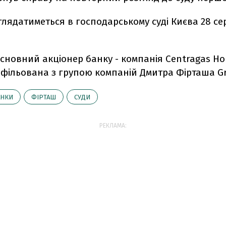
лядатиметься в господарському суді Києва 28 се
основний акціонер банку - компанія Centragas Hol
афільована з групою компаній Дмитра Фірташа Gr
АНКИ
ФІРТАШ
СУДИ
РЕКЛАМА: