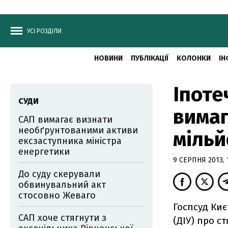
УСІ РОЗДІЛИ
НОВИНИ
ПУБЛІКАЦІЇ
КОЛОНКИ
ІН
Іпоте
СУДИ
вимаг
САП вимагає визнати
необґрунтованими активи
мільй
ексзаступника міністра
енергетики
9 СЕРПНЯ 2013, 
До суду скерували
обвинувальний акт
стосовно Жеваго
Госпсуд Ки
САП хоче стягнути з
(ДІУ) про с