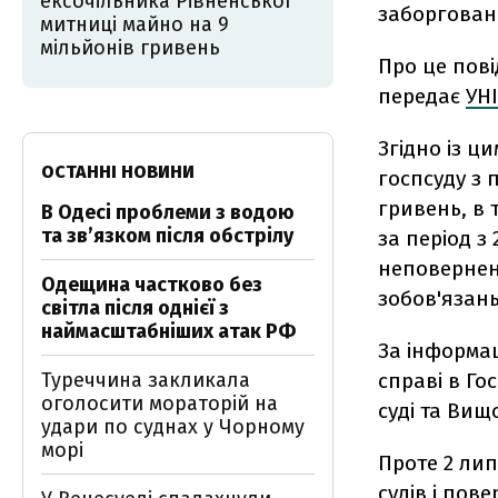
ексочільника Рівненської
заборговано
митниці майно на 9
мільйонів гривень
Про це пові
передає
УН
Згідно із ц
ОСТАННІ НОВИНИ
госпсуду з 
гривень, в 
В Одесі проблеми з водою
та звʼязком після обстрілу
за період з
неповернен
Одещина частково без
зобов'язань
світла після однієї з
наймасштабніших атак РФ
За інформац
Туреччина закликала
справі в Го
оголосити мораторій на
суді та Вищ
удари по суднах у Чорному
морі
Проте 2 лип
судів і пов