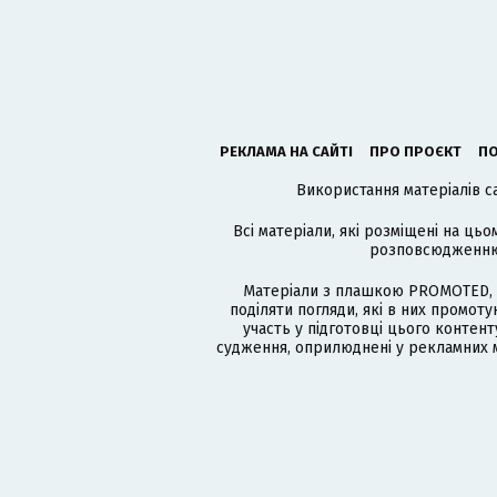
РЕКЛАМА НА САЙТІ
ПРО ПРОЄКТ
ПО
Використання матеріалів с
Всі матеріали, які розміщені на цьо
розповсюдженню в
Матеріали з плашкою PROMOTED, 
поділяти погляди, які в них промо
участь у підготовці цього контенту
судження, оприлюднені у рекламних м