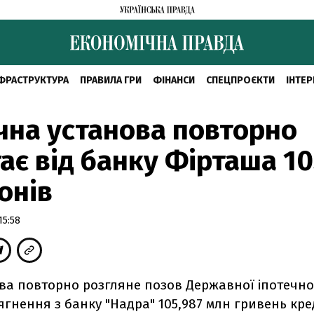
ФРАСТРУКТУРА
ПРАВИЛА ГРИ
ФІНАНСИ
СПЕЦПРОЄКТИ
ІНТЕР
чна установа повторно
ає від банку Фірташа 1
онів
15:58
єва повторно розгляне позов Державної іпотечно
тягнення з банку "Надра" 105,987 млн гривень кр