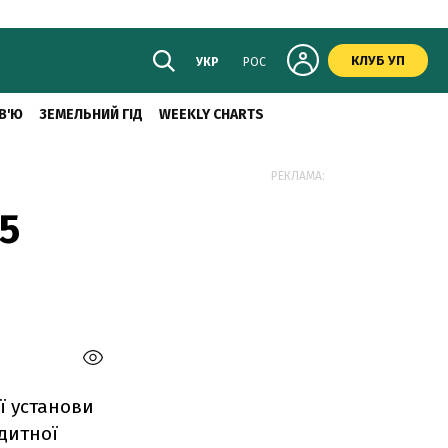
КЛУБ УП
УКР
РОС
В'Ю
ЗЕМЕЛЬНИЙ ГІД
WEEKLY CHARTS
РЕКЛАМА:
05
ї установи
едитної