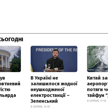
СЬОГОДНІ
ув
В Україні не
Китай з
овтневий
залишилося жодної
аеропорт
істю
неушкодженої
потяги ч
ільярда
електростанції –
тайфун 
Зеленський
8 СЕРПНЯ, 17:10
8 СЕРПНЯ, 14:10