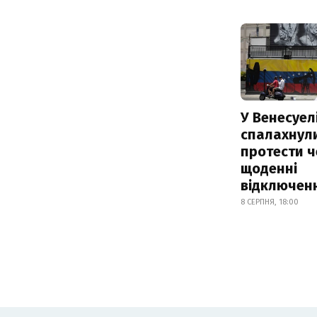
У Венесуел
спалахнул
протести ч
щоденні
відключенн
8 СЕРПНЯ, 18:00