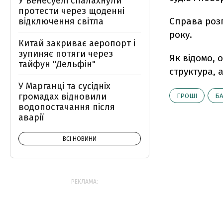
У Венесуелі спалахнули
протести через щоденні
Справа розг
відключення світла
року.
Китай закриває аеропорт і
зупиняє потяги через
Як відомо, 
тайфун "Дельфін"
структура, 
У Марганці та сусідніх
громадах відновили
ГРОШІ
Б
водопостачання після
аварії
ВСІ НОВИНИ
РЕКЛАМА: