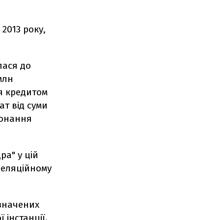
 2013 року,
лася до
млн
ня кредитом
ат від суми
конання
ра" у цій
апеляційному
азначених
 інстанції.