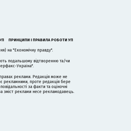
УП
ПРИНЦИПИ І ПРАВИЛА РОБОТИ УП
я) на "Економічну правду".
гають подальшому відтворенню та/чи
терфакс-Україна".
равах реклами. Редакція може не
 є рекламними, проте редакція бере
дповідальності за факти та оціночні
за зміст реклами несе рекламодавець.