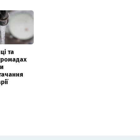
ці та
 громадах
ли
тачання
рії