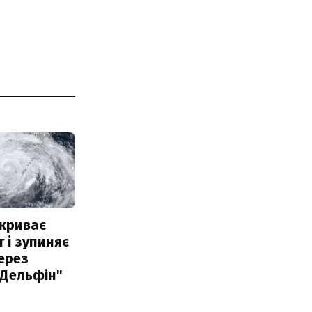
акриває
 і зупиняє
ерез
"Дельфін"