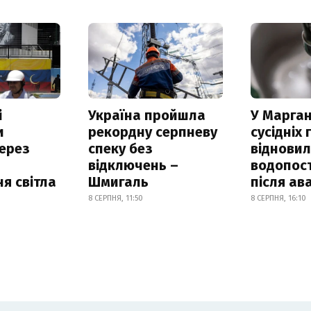
і
Україна пройшла
У Марган
и
рекордну серпневу
сусідніх
ерез
спеку без
віднови
відключень –
водопос
я світла
Шмигаль
після ава
8 СЕРПНЯ, 11:50
8 СЕРПНЯ, 16:10