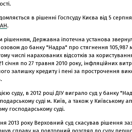
сті.
домляється в рішенні Госпсуду Києва від 5 серпня
ІАН
.
им рішенням, Державна іпотечна установа зверну
позовом до банку "Надра" про стягнення 105,987 
тому числі нарахованих відсотків за користуван
 21 січня по 27 травня 2010 року, інфляційних витр
ого залишку кредиту і пені за прострочення ви
.
ією суду, в 2012 році ДІУ виграло суд у банку "Над
сподарському суді м. Київ, а також у Київському 
ому господарському суді.
ня 2013 року Верховний суд скасував рішення з
ернув справу на повторний розгляд до суду першої