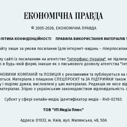
© 2005-2026, ЕКОНОМІЧНА ПРАВДА
ЛІТИКА КОНФІДЕНЦІЙНОСТІ
ПРАВИЛА ВИКОРИСТАННЯ МАТЕРІАЛІВ 
айту лише за умови посилання (для інтернет-видань - гіперпосиланн
му сайті із посиланням на агентство
"Інтерфакс-Україна"
, не підля
 будь-якій формі, інакше як з письмового дозволу агентства "Ін
НОВИНИ КОМПАНІЙ та ПОЗИЦІЯ є рекламними та публікуються на п
туються. Матеріали з плашкою СПЕЦПРОЄКТ та ЗА ПІДТРИМКИ також
 і поділяє думки, висловлені у цих матеріалах. Редакція не несе ві
атеріалах. Згідно з українським законодавством відповідальність 
Cубєкт у сфері онлайн-медіа; ідентифікатор медіа - R40-02163.
ТОВ "УП Медіа Плюс"
Адреса: 01032, м. Київ, вул. Жилянська, 48, 50А