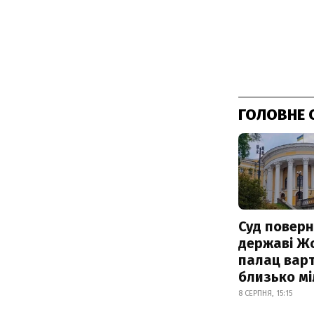
ГОЛОВНЕ 
Суд поверн
державі Ж
палац варт
близько м
8 СЕРПНЯ, 15:15