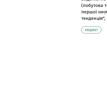
(побутова те
першої необ
тенденція",
БЮДЖЕТ