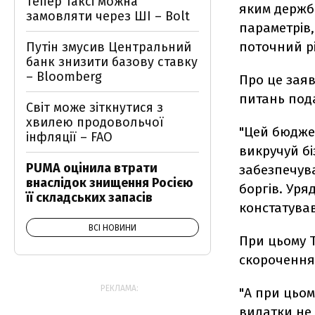
Тепер таксі можна
яким держб
замовляти через ШІ – Bolt
параметрів
поточний рі
Путін змусив Центральний
банк знизити базову ставку
– Bloomberg
Про це заяв
питань пода
Світ може зіткнутися з
хвилею продовольчої
"Цей бюдже
інфляції – FAO
викручуй бі
PUMA оцінила втрати
забезпечув
внаслідок знищення Росією
боргів. Уря
її складських запасів
констатува
ВСІ НОВИНИ
При цьому Т
скорочення 
РЕКЛАМА:
"А при цьом
видатки не