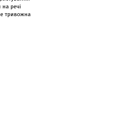
й на речі
уже тривожна