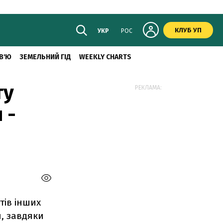
КЛУБ УП
УКР
РОС
В'Ю
ЗЕМЕЛЬНИЙ ГІД
WEEKLY CHARTS
ту
РЕКЛАМА:
 -
тів інших
и, завдяки