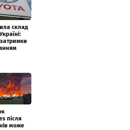
ила склад
Україні:
 затримки
чанням
ок
es після
нів може