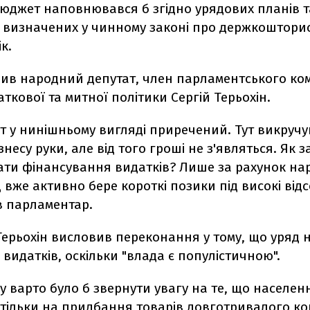
юджет наповнювався б згідно урядових планів т
, визначених у чинному законі про держкоштори
к.
ив народний депутат, член парламентського ком
ткової та митної політики Сергій Терьохін.
т у нинішньому вигляді приречений. Тут викручу
знесу руки, але від того гроші не з'являться. Як з
ати фінансування видатків? Лише за рахунок н
д вже активно бере короткі позики під високі відсо
в парламентар.
ерьохін висловив переконання у тому, що уряд н
видатків, оскільки "влада є популістичною".
у варто було б звернути увагу на те, що населен
 тільки на придбання товарів довготривалого к