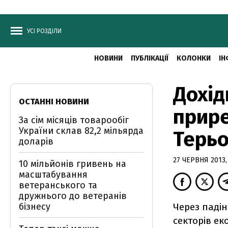
УСІ РОЗДІЛИ
НОВИНИ
ПУБЛІКАЦІЇ
КОЛОНКИ
ІН
Дохі
ОСТАННІ НОВИНИ
прире
За сім місяців товарообіг
України склав 82,2 мільярда
Терьо
доларів
27 ЧЕРВНЯ 2013,
10 мільйонів гривень на
масштабування
ветеранського та
дружнього до ветеранів
бізнесу
Через паді
секторів ек