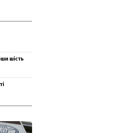
вши шість
ті