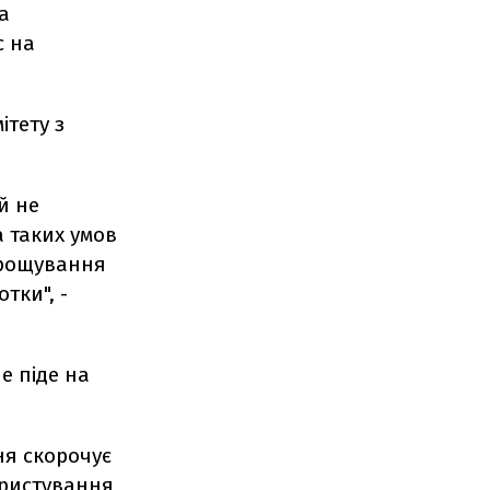
а
с на
ітету з
й не
а таких умов
арощування
тки", -
е піде на
ня скорочує
ористування