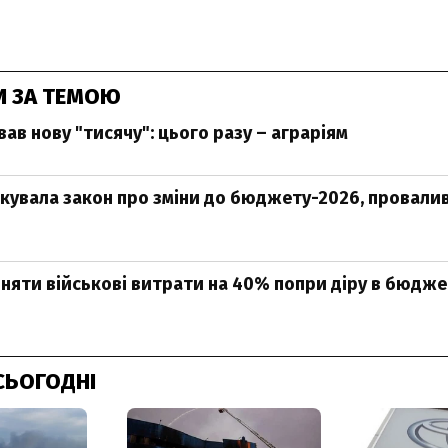
И ЗА ТЕМОЮ
ав нову "тисячу": цього разу – аграріям
кувала закон про зміни до бюджету-2026, провали
няти військові витрати на 40% попри діру в бюдже
СЬОГОДНІ