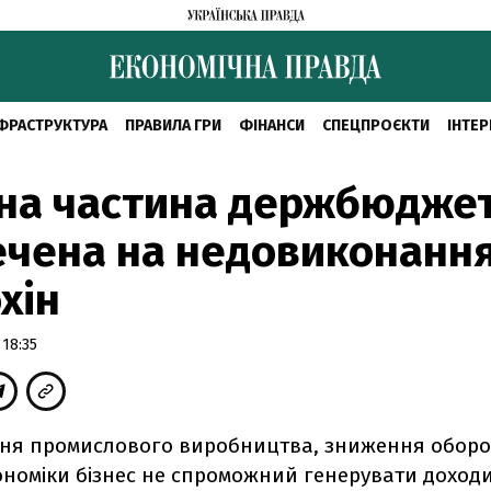
ФРАСТРУКТУРА
ПРАВИЛА ГРИ
ФІНАНСИ
СПЕЦПРОЄКТИ
ІНТЕР
дна частина держбюдже
чена на недовиконання
хін
 18:35
ння промислового виробництва, зниження оборо
ономіки бізнес не спроможний генерувати доход