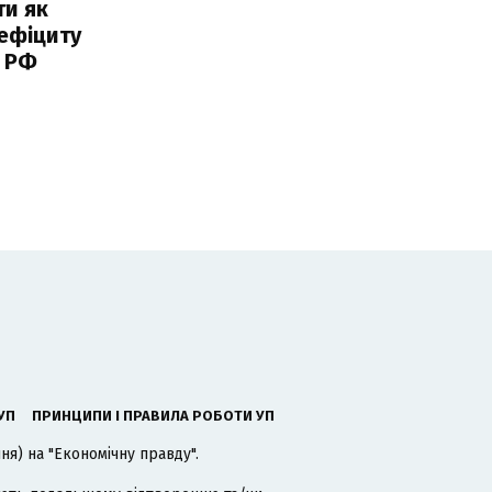
ти як
ефіциту
 РФ
УП
ПРИНЦИПИ І ПРАВИЛА РОБОТИ УП
я) на "Економічну правду".