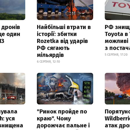
 дронів
Найбільші втрати в
РФ знищ
ще один
історії: збитки
Toyota в 
ПЗ
Rozetka від ударів
можливі
РФ сягають
з поста
мільярдів
5 СЕРПНЯ, 17:20
6 СЕРПНЯ, 12:10
нувала
"Ринок пройде по
Порятун
h: уся
краю". Чому
Wildberri
 знищена
дорожчає пальне і
атак дро