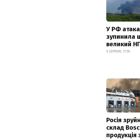
У РФ атака
зупинила 
великий Н
5 СЕРПНЯ, 17:55
Росія зруй
склад Bosc
продукція