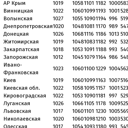
АР Крым
1019
1058
1101
1182
1000
58
Винницкая
1022
1060
1099
1193
1001
52
Волынская
1027
1055
1090
1194
996
519
Днепропетровская
1020
1048
1081
1170
989
54
Донецкая
1026
1068
1116
1186
1013
51
Житомирская
1019
1048
1083
1182
992
53
Закарпатская
1018
1053
1091
1188
993
54
Запорожская
1012
1045
1079
1164
986
54
Ивано-
1023
1060
1100
1229
1004
56
Франковская
Киев
1019
1060
1099
1163
1007
516
Киевская обл.
1022
1058
1095
1157
1001
52
Кировоградская
1022
1053
1090
1181
997
52
Луганская
1026
1066
1105
1178
1009
52
Львовская
1017
1060
1101
1230
1005
56
Николаевская
1020
1060
1098
1210
1003
53
Одесская
1017
1054
1093
1180
993
54