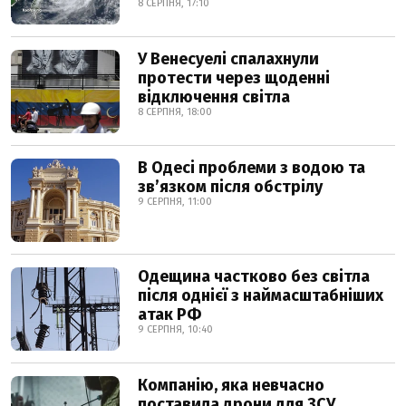
8 СЕРПНЯ, 17:10
У Венесуелі спалахнули
протести через щоденні
відключення світла
8 СЕРПНЯ, 18:00
В Одесі проблеми з водою та
звʼязком після обстрілу
9 СЕРПНЯ, 11:00
Одещина частково без світла
після однієї з наймасштабніших
атак РФ
9 СЕРПНЯ, 10:40
Компанію, яка невчасно
поставила дрони для ЗСУ,