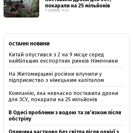
покарали на 25 мільйонів
9 СЕРПНЯ, 11:31
ОСТАННІ НОВИНИ
Китай опустився з 2 на 9 місце серед
найбільших експортних ринків Німеччини
На Житомирщині росіяни влучили у
підприємство з німецьким капіталом
Компанію, яка невчасно поставила дрони
для ЗСУ, покарали на 25 мільйонів
В Одесі проблеми з водою та звʼязком після
обстрілу
Одещина частково без світла після однієї з