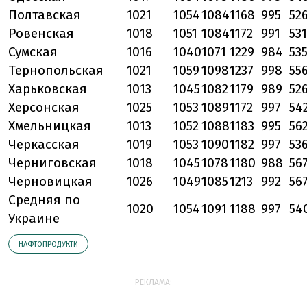
Полтавская
1021
1054
1084
1168
995
52
Ровенская
1018
1051
1084
1172
991
531
Сумская
1016
1040
1071
1229
984
53
Тернопольская
1021
1059
1098
1237
998
55
Харьковская
1013
1045
1082
1179
989
52
Херсонская
1025
1053
1089
1172
997
54
Хмельницкая
1013
1052
1088
1183
995
56
Черкасская
1019
1053
1090
1182
997
53
Черниговская
1018
1045
1078
1180
988
56
Черновицкая
1026
1049
1085
1213
992
56
Средняя по
1020
1054
1091
1188
997
54
Украине
НАФТОПРОДУКТИ
РЕКЛАМА: