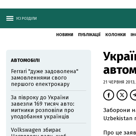
УСІ РОЗДІЛИ
НОВИНИ
ПУБЛІКАЦІЇ
КОЛОНКИ
ІН
Украї
АВТОМОБІЛІ
автом
Ferrari "дуже задоволена"
замовленнями свого
21 ЧЕРВНЯ 2013,
першого електрокару
За півроку до України
завезли 169 тисяч авто:
Заборони н
митники розповіли про
уподобання українців
Uzbekistan
Volkswagen збирає
Про це заяв