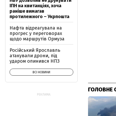
НБУ дозволив не друкувати
ІПН на квитанціях, хоча
раніше вимагав
протилежного – Укрпошта
Нафта відреагувала на
прогрес у переговорах
щодо маршрутів Ормуза
Російський Ярославль
атакували дрони, під
ударом опинився НПЗ
ВСІ НОВИНИ
ГОЛОВНЕ 
РЕКЛАМА: