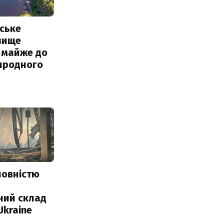
ське
вище
 майже до
иродного
повністю
и
ний склад
Ukraine