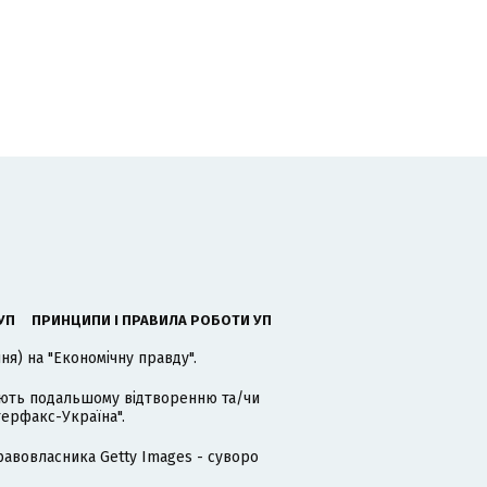
УП
ПРИНЦИПИ І ПРАВИЛА РОБОТИ УП
я) на "Економічну правду".
гають подальшому відтворенню та/чи
терфакс-Україна".
равовласника Getty Images - суворо