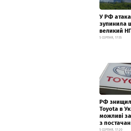
У РФ атака
зупинила 
великий Н
5 СЕРПНЯ, 17:55
РФ знищил
Toyota в Ук
можливі з
з постача
5 СЕРПНЯ, 17:20