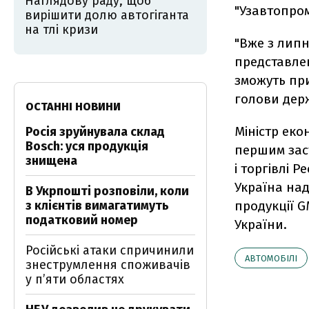
Наглядову раду, щоб
"Узавтопром
вирішити долю автогіганта
на тлі кризи
"Вже з липн
представлен
зможуть при
голови держ
ОСТАННІ НОВИНИ
Міністр екон
Росія зруйнувала склад
Bosch: уся продукція
першим заст
знищена
і торгівлі 
Україна на
В Укрпошті розповіли, коли
з клієнтів вимагатимуть
продукції G
податковий номер
України.
Російські атаки спричинили
АВТОМОБІЛІ
знеструмлення споживачів
у п’яти областях