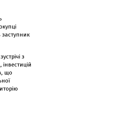
ь
покупці
в заступник
зустрічі з
, інвестицій
в, що
ьної
риторію