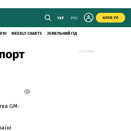
КЛУБ УП
УКР
РОС
В'Ю
WEEKLY CHARTS
ЗЕМЕЛЬНИЙ ГІД
мпорт
РЕКЛАМА:
тва GM-
аїні