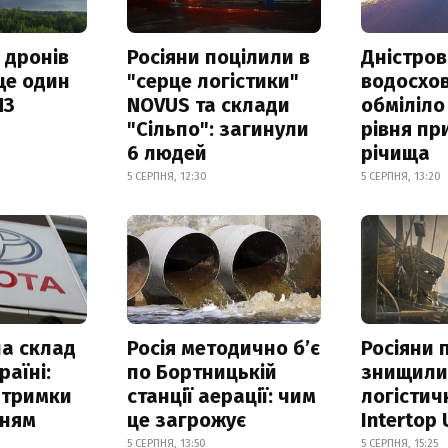
 дронів
Росіяни поцілили в
Дністров
ще один
"серце логістики"
водосхо
ПЗ
NOVUS та склади
обміліло
"Сільпо": загинули
рівня пр
6 людей
річища
5 СЕРПНЯ, 12:30
5 СЕРПНЯ, 13:20
а склад
Росія методично б’є
Росіяни 
раїні:
по Бортницькій
знищил
атримки
станції аерації: чим
логістич
нням
це загрожує
Intertop 
5 СЕРПНЯ, 13:50
5 СЕРПНЯ, 15:25