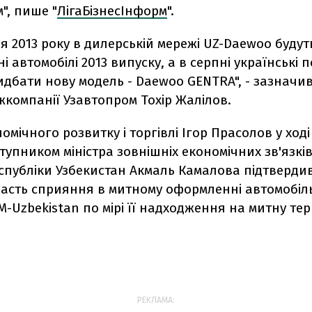
", пише "
ЛігаБізнесІнформ
".
я 2013 року в дилерській мережі UZ-Daewoo будут
і автомобілі 2013 випуску, а в серпні українські 
дбати нову модель - Daewoo GENTRA", - зазначи
компанії Узавтопром Тохір Жалілов.
омічного розвитку і торгівлі Ігор Прасолов у ході 
упником міністра зовнішніх економічних зв'язків
Республіки Узбекистан Акмаль Камалова підтверди
дасть сприяння в митному оформленні автомобіл
M-Uzbekistan по мірі її надходження на митну те
РЕКЛАМА: