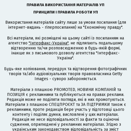
ПРАВИЛА ВИКОРИСТАННЯ МАТЕРІАЛІВ УП
ПРИНЦИПИ І ПРАВИЛА РОБОТИ УП
Використання матеріалів сайту лише за умови посилання (для
інтернет-видань - гіперпосилання) на "Економічну правду".
Всі матеріали, які розміщені на цьому сайті із посиланням на
агентство
"Інтерфакс-Україна"
, не підлягають подальшому
відтворенню та/чи розповсюдженню в будь-якій формі,
інакше як з письмового дозволу агентства "Інтерфакс-
Україна".
Будь-яке копіювання, передрук та відтворення фотографічних
творів та/або аудіовізуальних творів правовласника Getty
Images - суворо забороняється.
Матеріали з плашкою PROMOTED, НОВИНИ КОМПАНІЙ та
ПОЗИЦІЯ є рекламними та публікуються на правах реклами.
Редакція може не поділяти погляди, які в них промотуються.
Матеріали з плашкою СПЕЦПРОЄКТ та ЗА ПІДТРИМКИ також є
рекламними, проте редакція бере участь у підготовці цього
контенту і поділяє думки, висловлені у цих матеріалах.
Редакція не несе відповідальності за факти та оціночні
судження, оприлюднені у рекламних матеріалах. Згідно з
українським законодавством відповідальність за зміст