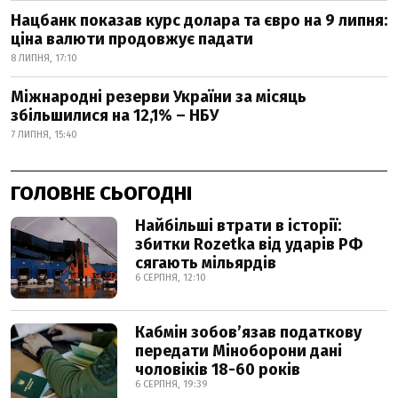
Нацбанк показав курс долара та євро на 9 липня:
ціна валюти продовжує падати
8 ЛИПНЯ, 17:10
Міжнародні резерви України за місяць
збільшилися на 12,1% – НБУ
7 ЛИПНЯ, 15:40
ГОЛОВНЕ СЬОГОДНІ
Найбільші втрати в історії:
збитки Rozetka від ударів РФ
сягають мільярдів
6 СЕРПНЯ, 12:10
Кабмін зобовʼязав податкову
передати Міноборони дані
чоловіків 18-60 років
6 СЕРПНЯ, 19:39