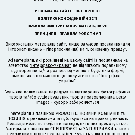
РЕКЛАМА НА САЙТІ
ПРО ПРОЄКТ
ПОЛІТИКА КОНФІДЕНЦІЙНОСТІ
ПРАВИЛА ВИКОРИСТАННЯ МАТЕРІАЛІВ УП
ПРИНЦИПИ І ПРАВИЛА РОБОТИ УП
Використання матеріалів сайту лише за умови посилання (для
інтернет-видань - гіперпосилання) на "Економічну правду".
Всі матеріали, які розміщені на цьому сайті із посиланням на
агентство
"Інтерфакс-Україна"
, не підлягають подальшому
відтворенню та/чи розповсюдженню в будь-якій формі,
інакше як з письмового дозволу агентства "Інтерфакс-
Україна".
Будь-яке копіювання, передрук та відтворення фотографічних
творів та/або аудіовізуальних творів правовласника Getty
Images - суворо забороняється.
Матеріали з плашкою PROMOTED, НОВИНИ КОМПАНІЙ та
ПОЗИЦІЯ є рекламними та публікуються на правах реклами.
Редакція може не поділяти погляди, які в них промотуються.
Матеріали з плашкою СПЕЦПРОЄКТ та ЗА ПІДТРИМКИ також є
рекламними, проте редакція бере участь у підготовці цього