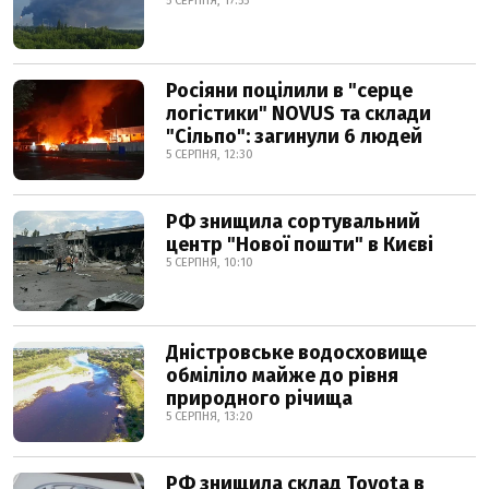
5 СЕРПНЯ, 17:55
Росіяни поцілили в "серце
логістики" NOVUS та склади
"Сільпо": загинули 6 людей
5 СЕРПНЯ, 12:30
РФ знищила сортувальний
центр "Нової пошти" в Києві
5 СЕРПНЯ, 10:10
Дністровське водосховище
обміліло майже до рівня
природного річища
5 СЕРПНЯ, 13:20
РФ знищила склад Toyota в