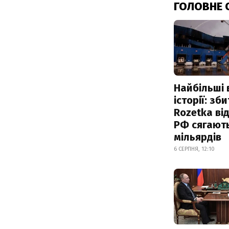
ГОЛОВНЕ 
Найбільші 
історії: зб
Rozetka від
РФ сягают
мільярдів
6 СЕРПНЯ, 12:10