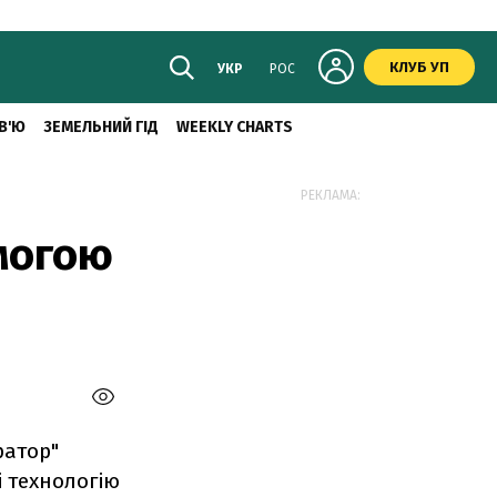
КЛУБ УП
УКР
РОС
В'Ю
ЗЕМЕЛЬНИЙ ГІД
WEEKLY CHARTS
РЕКЛАМА:
могою
ратор"
і технологію