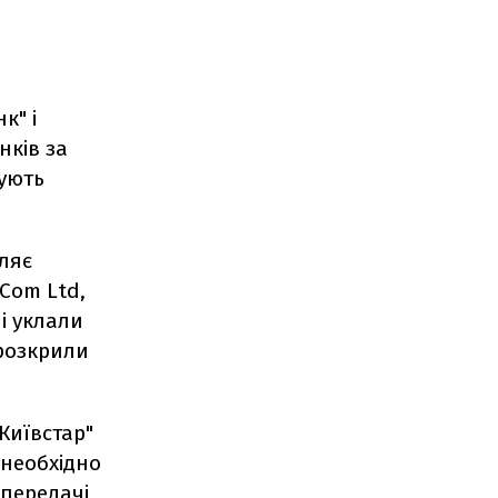
к" і
нків за
ують
ляє
lCom Ltd,
і уклали
 розкрили
Київстар"
 необхідно
 передачі