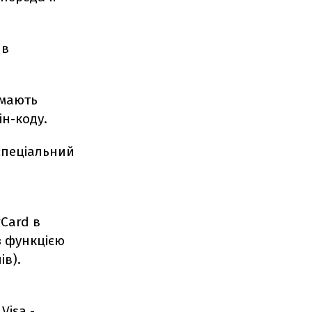
 в
ймають
ін-коду.
спеціальний
Card в
з функцією
ів).
Visa -