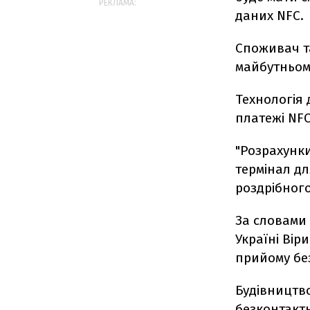
РЕКЛАМА:
даних NFC.
Споживач та
майбутньом
Технологія
платежі NFC
"Розрахунки
термінал дл
роздрібного
За словами
Україні Вір
прийому без
Будівництво
безконтактн