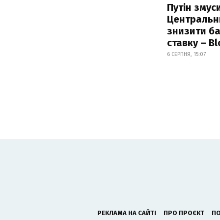
Путін змус
Центральн
знизити б
ставку – B
6 СЕРПНЯ, 15:07
РЕКЛАМА НА САЙТІ
ПРО ПРОЄКТ
ПО