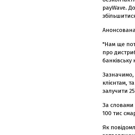
payWave. До
збільшитис
Анонсована
"Нам ще по
про дистриб
банківську 
Зазначимо,
клієнтам, т
залучити 250
За словами 
100 тис сма
Як повідомл