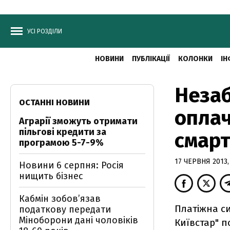
УСІ РОЗДІЛИ
НОВИНИ
ПУБЛІКАЦІЇ
КОЛОНКИ
ІН
Незаб
ОСТАННІ НОВИНИ
оплач
Аграрії зможуть отримати
пільгові кредити за
смар
програмою 5-7-9%
17 ЧЕРВНЯ 2013,
Новини 6 серпня: Росія
нищить бізнес
Кабмін зобовʼязав
Платіжна си
податкову передати
Міноборони дані чоловіків
Київстар" п