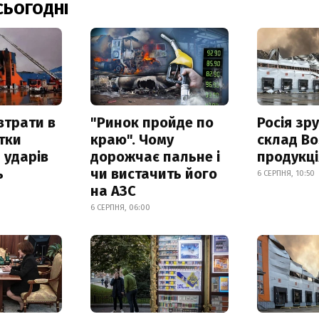
СЬОГОДНІ
втрати в
"Ринок пройде по
Росія зр
итки
краю". Чому
склад Bo
 ударів
дорожчає пальне і
продукц
ь
чи вистачить його
6 СЕРПНЯ, 10:50
на АЗС
6 СЕРПНЯ, 06:00