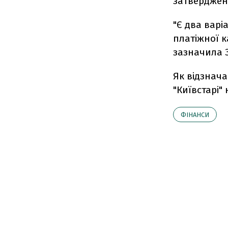
затверджені
"Є два варі
платіжної к
зазначила 
Як відзнача
"Київстарі"
ФІНАНСИ