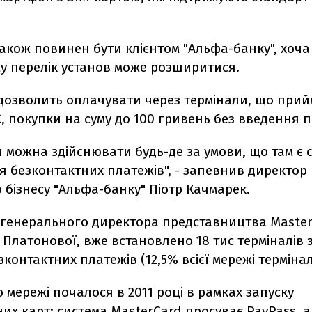
кож повинен бути клієнтом "Альфа-банку", хоча
у перелік установ може розширитися.
 дозволить оплачувати через термінали, що при
, покупки на суму до 100 гривень без введення п
 можна здійснювати будь-де за умови, що там є 
я безконтактних платежів", - запевнив директор
 бізнесу "Альфа-банку" Піотр Качмарек.
 генерального директора представництва Master
и Платонової, вже встановлено 18 тис терміналів 
контактних платежів (12,5% всієї мережі термінал
 мережі почалося в 2011 році в рамках запуску
их карт: система MasterCard просуває PayPass, а 