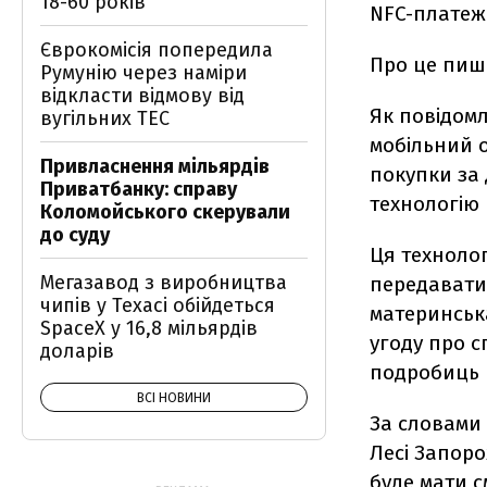
18-60 років
NFC-платежі
Єврокомісія попередила
Про це пиш
Румунію через наміри
відкласти відмову від
Як повідомл
вугільних ТЕС
мобільний о
Привласнення мільярдів
покупки за
Приватбанку: справу
технологію 
Коломойського скерували
до суду
Ця технолог
Мегазавод з виробництва
передавати 
чипів у Техасі обійдеться
материнська
SpaceX у 16,8 мільярдів
угоду про с
доларів
подробиць 
ВСІ НОВИНИ
За словами 
Лесі Запоро
буде мати с