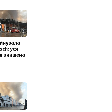
уйнувала
sch: уся
ія знищена