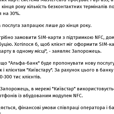
 кінця року кількість безконтактних терміналів 
я на 30%.
 послуга запрацює лише до кінця року.
трібно замовити SIM-карти з підтримкою NFC, до
уцію. Хотілося б, щоб клієнт міг оформити SIM-ка
карту в одному місці", - заявляє Запорожець.
 що "Альфа-банк" буде пропонувати нову послугу
ак і клієнтам "Київстару". За рахунок цього в банк
-300 тис клієнтів.
Запорожець, в мережі "Київстар" використовуєть
ртфонів із вбудованим модулем NFC.
яється, фінансові умови співпраці оператора і б