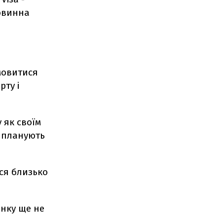
повинна
мовитися
рту і
 як своїм
у планують
ся близько
анку ще не