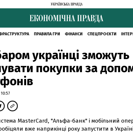
ФРАСТРУКТУРА
ПРАВИЛА ГРИ
ФІНАНСИ
СПЕЦПРОЄКТИ
ІНТЕР
аром українці зможуть
увати покупки за допо
тфонів
 10:57
стема MasterCard, "Альфа-банк" і мобільний опе
ообіцяли вже наприкінці року запустити в Україн