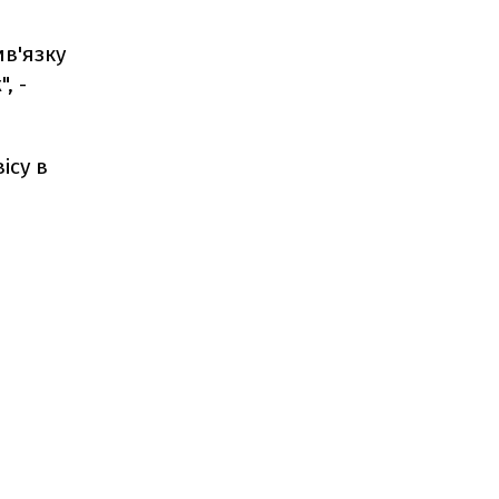
ив'язку
, -
ісу в