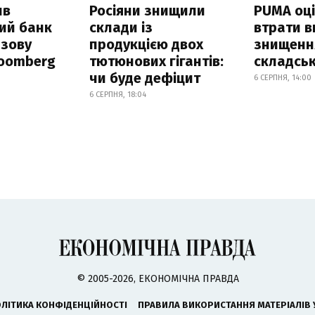
ив
Росіяни знищили
PUMA оц
ий банк
склади із
втрати в
азову
продукцією двох
знищення
loomberg
тютюнових гігантів:
складськ
чи буде дефіцит
6 СЕРПНЯ, 14:00
6 СЕРПНЯ, 18:04
© 2005-2026, ЕКОНОМІЧНА ПРАВДА
ЛІТИКА КОНФІДЕНЦІЙНОСТІ
ПРАВИЛА ВИКОРИСТАННЯ МАТЕРІАЛІВ 