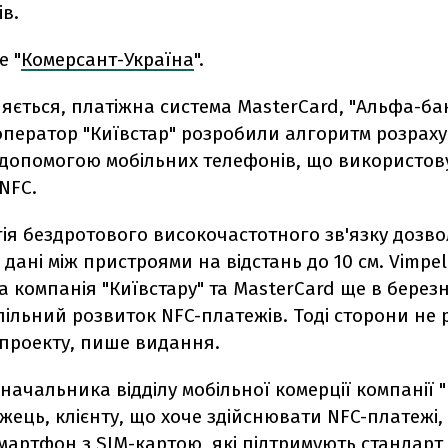
в.
е "
Комерсант-Україна
".
яється, платіжна система MasterCard, "Альфа-бан
ператор "Київстар" розробили алгоритм розраху
 допомогою мобільних телефонів, що використов
NFC.
ія бездротового високочастотного зв'язку дозво
дані між пристроями на відстань до 10 см. Vimpe
 компанія "Київстару" та MasterCard ще в березн
пільний розвиток NFC-платежів. Тоді сторони не
проекту, пише видання.
начальника відділу мобільної комерції компанії "
жець, клієнту, що хоче здійснювати NFC-платежі,
мартфон з SIM-картою, які підтримують стандарт