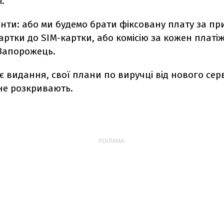
.
анти: або ми будемо брати фіксовану плату за пр
артки до SIM-картки, або комісію за кожен платіж"
Запорожець.
є видання, свої плани по виручці від нового серв
 не розкривають.
РЕКЛАМА: