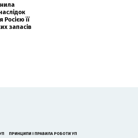
інила
наслідок
 Росією її
их запасів
УП
ПРИНЦИПИ І ПРАВИЛА РОБОТИ УП