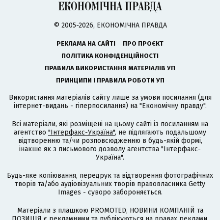
© 2005-2026, ЕКОНОМІЧНА ПРАВДА
РЕКЛАМА НА САЙТІ
ПРО ПРОЄКТ
ПОЛІТИКА КОНФІДЕНЦІЙНОСТІ
ПРАВИЛА ВИКОРИСТАННЯ МАТЕРІАЛІВ УП
ПРИНЦИПИ І ПРАВИЛА РОБОТИ УП
Використання матеріалів сайту лише за умови посилання (для
інтернет-видань - гіперпосилання) на "Економічну правду".
Всі матеріали, які розміщені на цьому сайті із посиланням на
агентство
"Інтерфакс-Україна"
, не підлягають подальшому
відтворенню та/чи розповсюдженню в будь-якій формі,
інакше як з письмового дозволу агентства "Інтерфакс-
Україна".
Будь-яке копіювання, передрук та відтворення фотографічних
творів та/або аудіовізуальних творів правовласника Getty
Images - суворо забороняється.
Матеріали з плашкою PROMOTED, НОВИНИ КОМПАНІЙ та
ПОЗИЦІЯ є рекламними та публікуються на правах реклами.