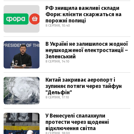
РФ знищила важливі склади
Фори: клієнти скаржаться на
порожні полиці
8 СЕРПНЯ, 10:40
В Україні не залишилося жодної
неушкодженої електростанції –
Зеленський
8 СЕРПНЯ, 14:10
Китай закриває аеропорт і
зупиняє потяги через тайфун
"Дельфін"
8 СЕРПНЯ, 17:10
У Венесуелі спалахнули
протести через щоденні
відключення світла
8 СЕРПНЯ, 18:00