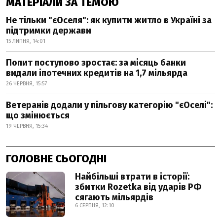
МАТЕРІАЛИ ЗА ТЕМОЮ
Не тільки "єОселя": як купити житло в Україні за
підтримки держави
15 ЛИПНЯ, 14:01
Попит поступово зростає: за місяць банки
видали іпотечних кредитів на 1,7 мільярда
26 ЧЕРВНЯ, 15:57
Ветеранів додали у пільгову категорію "єОселі":
що змінюється
19 ЧЕРВНЯ, 15:34
ГОЛОВНЕ СЬОГОДНІ
Найбільші втрати в історії:
збитки Rozetka від ударів РФ
сягають мільярдів
6 СЕРПНЯ, 12:10