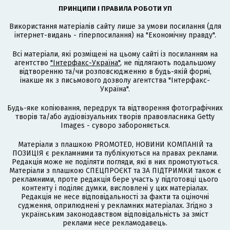
ПРИНЦИПИ І ПРАВИЛА РОБОТИ УП
Використання матеріалів сайту лише за умови посилання (для
інтернет-видань - гіперпосилання) на "Економічну правду".
Всі матеріали, які розміщені на цьому сайті із посиланням на
агентство
"Інтерфакс-Україна"
, не підлягають подальшому
відтворенню та/чи розповсюдженню в будь-якій формі,
інакше як з письмового дозволу агентства "Інтерфакс-
Україна".
Будь-яке копіювання, передрук та відтворення фотографічних
творів та/або аудіовізуальних творів правовласника Getty
Images - суворо забороняється.
Матеріали з плашкою PROMOTED, НОВИНИ КОМПАНІЙ та
ПОЗИЦІЯ є рекламними та публікуються на правах реклами.
Редакція може не поділяти погляди, які в них промотуються.
Матеріали з плашкою СПЕЦПРОЄКТ та ЗА ПІДТРИМКИ також є
рекламними, проте редакція бере участь у підготовці цього
контенту і поділяє думки, висловлені у цих матеріалах.
Редакція не несе відповідальності за факти та оціночні
судження, оприлюднені у рекламних матеріалах. Згідно з
українським законодавством відповідальність за зміст
реклами несе рекламодавець.