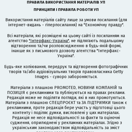
ПРАВИЛА ВИКОРИСТАННЯ МАТЕРІАЛІВ УП
ПРИНЦИПИ І ПРАВИЛА РОБОТИ УП
Використання матеріалів сайту лише за умови посилання (для
інтернет-видань - гіперпосилання) на "Економічну правду".
Всі матеріали, які розміщені на цьому сайті із посиланням на
агентство
"Інтерфакс-Україна"
, не підлягають подальшому
відтворенню та/чи розповсюдженню в будь-якій формі,
інакше як з письмового дозволу агентства "Інтерфакс-
Україна".
Будь-яке копіювання, передрук та відтворення фотографічних
творів та/або аудіовізуальних творів правовласника Getty
Images - суворо забороняється.
Матеріали з плашкою PROMOTED, НОВИНИ КОМПАНІЙ та
ПОЗИЦІЯ є рекламними та публікуються на правах реклами.
Редакція може не поділяти погляди, які в них промотуються.
Матеріали з плашкою СПЕЦПРОЄКТ та ЗА ПІДТРИМКИ також є
рекламними, проте редакція бере участь у підготовці цього
контенту і поділяє думки, висловлені у цих матеріалах.
Редакція не несе відповідальності за факти та оціночні
судження, оприлюднені у рекламних матеріалах. Згідно з
українським законодавством відповідальність за зміст