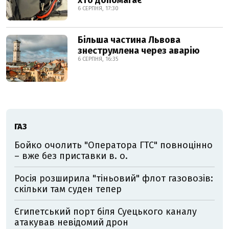
хто допомагає
6 СЕРПНЯ, 17:30
Більша частина Львова
знеструмлена через аварію
6 СЕРПНЯ, 16:35
ГАЗ
Бойко очолить "Оператора ГТС" повноцінно
– вже без приставки в. о.
Росія розширила "тіньовий" флот газовозів:
скільки там суден тепер
Єгипетський порт біля Суецького каналу
атакував невідомий дрон