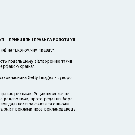
УП
ПРИНЦИПИ І ПРАВИЛА РОБОТИ УП
я) на "Економічну правду".
гають подальшому відтворенню та/чи
терфакс-Україна".
равовласника Getty Images - суворо
равах реклами. Редакція може не
 є рекламними, проте редакція бере
дповідальності за факти та оціночні
за зміст реклами несе рекламодавець.