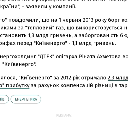
країни", - заявили у компанії.
го" повідомили, що на 1 червня 2013 року борг ко
иками за "тепловий" газ, що використовується 
становить 1,3 млрд гривень, а заборгованість бю
арифах перед "Київенерго" - 1,1 млрд гривень.
енергохолдинг "ДТЕК" олігарха Ріната Ахметова в
й "Київенерго".
ялося, "Київенерго" за 2012 рік отримало
2,3 млр
о" прибутку
за рахунок компенсацій різниці в та
ИЇВ
ЕНЕРГЕТИКА
РЕКЛАМА: