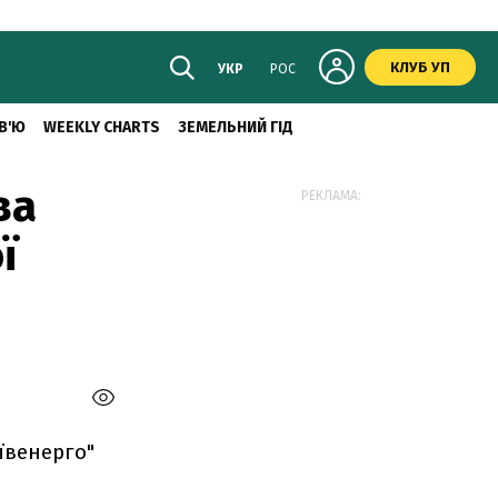
КЛУБ УП
УКР
РОС
В'Ю
WEEKLY CHARTS
ЗЕМЕЛЬНИЙ ГІД
ва
РЕКЛАМА:
ї
ївенерго"