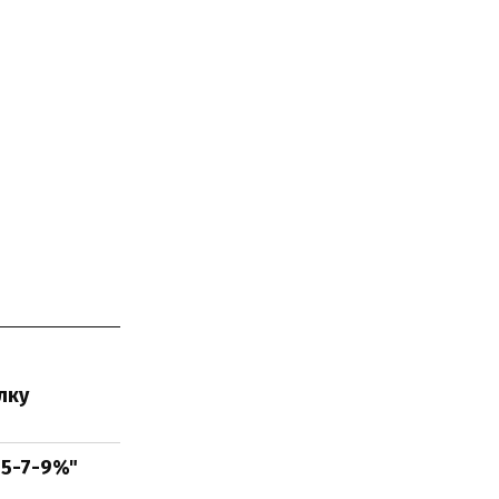
лку
"5-7-9%"