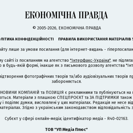
© 2005-2026, ЕКОНОМІЧНА ПРАВДА
ЛІТИКА КОНФІДЕНЦІЙНОСТІ
ПРАВИЛА ВИКОРИСТАННЯ МАТЕРІАЛІВ 
айту лише за умови посилання (для інтернет-видань - гіперпосиланн
му сайті із посиланням на агентство
"Інтерфакс-Україна"
, не підля
 будь-якій формі, інакше як з письмового дозволу агентства "Ін
відтворення фотографічних творів та/або аудіовізуальних творів п
забороняється.
НОВИНИ КОМПАНІЙ та ПОЗИЦІЯ є рекламними та публікуються на п
туються. Матеріали з плашкою СПЕЦПРОЄКТ та ЗА ПІДТРИМКИ також
 і поділяє думки, висловлені у цих матеріалах. Редакція не несе ві
атеріалах. Згідно з українським законодавством відповідальність 
Cубєкт у сфері онлайн-медіа; ідентифікатор медіа - R40-02163.
ТОВ "УП Медіа Плюс"