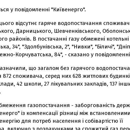
ься у повідомленні "Київенерго".
 цього відсутнє гаряче водопостачання споживач
кого, Дарницького, Шевченківського, Оболонськ
ого районів. В постачанні газу обмежені котельні
а, 34", "Здолбунівська, 2", "Нивки", "Біличі", "Дн
режно-Корчуватська, 84", - сказано у повідомленні
 зазначили, що загалом без гарячого водопостач
872 споживача, серед них 628 житлових будинків
лади, 42 школи, 27 лікувальних закладів, 137 інш
.
бмеження газопостачання - заборгованість дер
енерго" із компенсації різниці між встановлени
енергію для потреб населення і собівартістю її
а, включно з розрахунками за спожитий газ пер