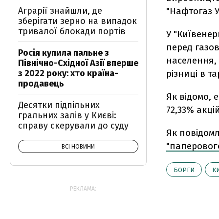
Аграрії знайшли, де
"Нафтогаз У
зберігати зерно на випадок
тривалої блокади портів
У "Київенер
перед газов
Росія купила пальне з
населення, 
Північно-Східної Азії вперше
з 2022 року: хто країна-
різниці в т
продавець
Як відомо, 
Десятки підпільних
72,33% акці
гральних залів у Києві:
справу скерували до суду
Як повідомл
"паперовог
ВСІ НОВИНИ
БОРГИ
К
РЕКЛАМА: