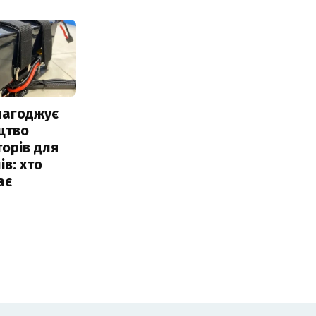
лагоджує
цтво
орів для
ів: хто
ає