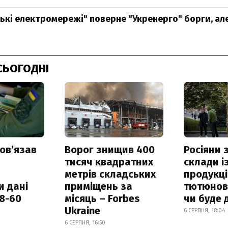
ькі електромережі" поверне "Укренерго" борги, але
СЬОГОДНІ
овʼязав
Ворог знищив 400
Росіяни
тисяч квадратних
склади і
метрів складських
продукці
и дані
приміщень за
тютюнови
18-60
місяць – Forbes
чи буде 
Ukraine
6 СЕРПНЯ, 18:04
6 СЕРПНЯ, 16:50