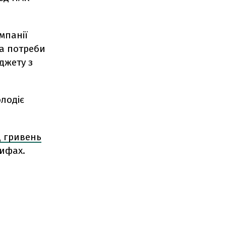
мпанії
на потреби
джету з
олодіє
д гривень
рифах.