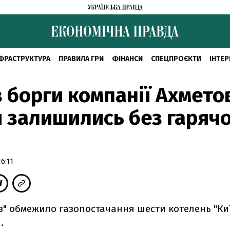
ФРАСТРУКТУРА
ПРАВИЛА ГРИ
ФІНАНСИ
СПЕЦПРОЄКТИ
ІНТЕР
 борги компанії Ахмето
 залишились без гарячо
6:11
аз" обмежило газопостачання шести котелень "Ки
.