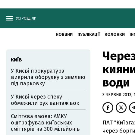
УСІ РОЗДІЛИ
НОВИНИ
ПУБЛІКАЦІЇ
КОЛОНКИ
ІН
Через
КИЇВ
кияни
У Києві прокуратура
викрила оборудку з землею
води
під парковку
3 ЧЕРВНЯ 2013, 1
У Києві через спеку
обмежили рух вантажівок
Сміттєва змова: АМКУ
ПАТ "Київг
оштрафував київських
сміттярів на 300 мільйонів
через борги