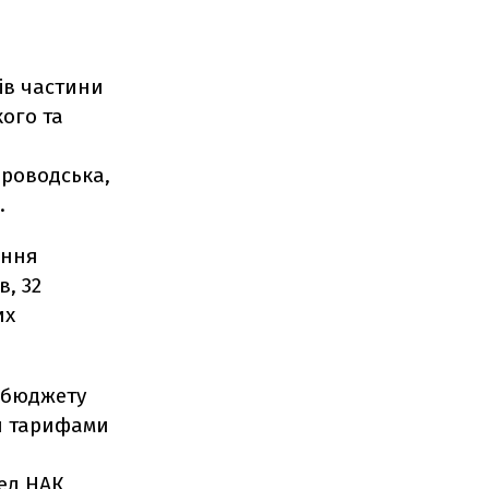
ів частини
ого та
іпроводська,
.
ання
, 32
их
жбюджету
ми тарифами
ед НАК