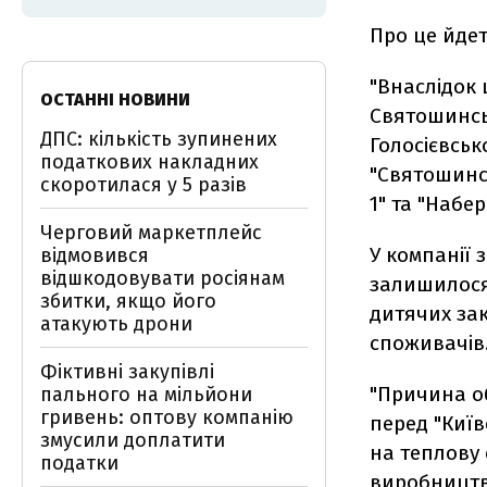
Про це йдет
"Внаслідок
ОСТАННІ НОВИНИ
Святошинсь
ДПС: кількість зупинених
Голосієвськ
податкових накладних
"Святошинськ
скоротилася у 5 разів
1" та "Набе
Черговий маркетплейс
У компанії
відмовився
відшкодовувати росіянам
залишилося 
збитки, якщо його
дитячих зак
атакують дрони
споживачів
Фіктивні закупівлі
"Причина о
пального на мільйони
гривень: оптову компанію
перед "Київ
змусили доплатити
на теплову 
податки
виробництв