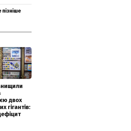
 пізніше
 знищили
з
єю двох
х гігантів:
дефіцит