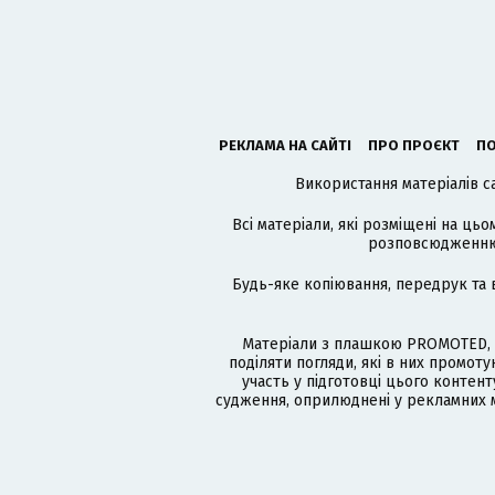
РЕКЛАМА НА САЙТІ
ПРО ПРОЄКТ
ПО
Використання матеріалів с
Всі матеріали, які розміщені на цьо
розповсюдженню в
Будь-яке копіювання, передрук та 
Матеріали з плашкою PROMOTED, 
поділяти погляди, які в них промо
участь у підготовці цього контенту
судження, оприлюднені у рекламних м