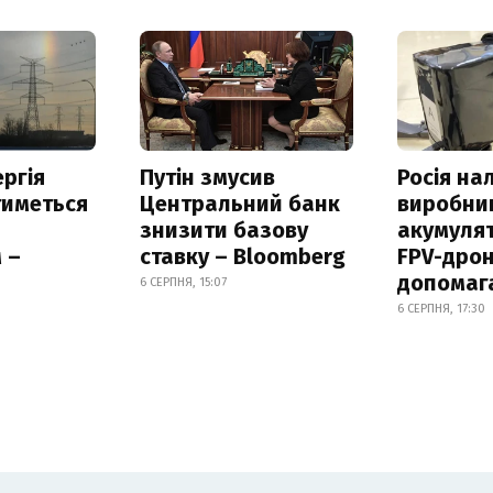
ргія
Путін змусив
Росія на
тиметься
Центральний банк
виробни
знизити базову
акумулят
 –
ставку – Bloomberg
FPV-дрон
допомаг
6 СЕРПНЯ, 15:07
6 СЕРПНЯ, 17:30