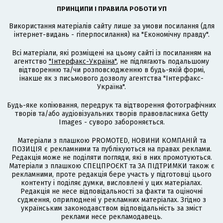
ПРИНЦИПИ І ПРАВИЛА РОБОТИ УП
Використання матеріалів сайту лише за умови посилання (для
інтернет-видань - гіперпосилання) на "Економічну правду".
Всі матеріали, які розміщені на цьому сайті із посиланням на
агентство
"Інтерфакс-Україна"
, не підлягають подальшому
відтворенню та/чи розповсюдженню в будь-якій формі,
інакше як з письмового дозволу агентства "Інтерфакс-
Україна".
Будь-яке копіювання, передрук та відтворення фотографічних
творів та/або аудіовізуальних творів правовласника Getty
Images - суворо забороняється.
Матеріали з плашкою PROMOTED, НОВИНИ КОМПАНІЙ та
ПОЗИЦІЯ є рекламними та публікуються на правах реклами.
Редакція може не поділяти погляди, які в них промотуються.
Матеріали з плашкою СПЕЦПРОЄКТ та ЗА ПІДТРИМКИ також є
рекламними, проте редакція бере участь у підготовці цього
контенту і поділяє думки, висловлені у цих матеріалах.
Редакція не несе відповідальності за факти та оціночні
судження, оприлюднені у рекламних матеріалах. Згідно з
українським законодавством відповідальність за зміст
реклами несе рекламодавець.