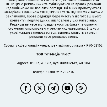
Матеріали з плашкою PROMOTED, НОВИНИ КОМПАНІЙ та
ПОЗИЦІЯ є рекламними та публікуються на правах реклами.
Редакція може не поділяти погляди, які в них промотуються.
Матеріали з плашкою СПЕЦПРОЄКТ та ЗА ПІДТРИМКИ також є
рекламними, проте редакція бере участь у підготовці цього
контенту і поділяє думки, висловлені у цих матеріалах.
Редакція не несе відповідальності за факти та оціночні
судження, оприлюднені у рекламних матеріалах. Згідно з
українським законодавством відповідальність за зміст
реклами несе рекламодавець.
Cубєкт у сфері онлайн-медіа; ідентифікатор медіа - R40-02163.
ТОВ "УП Медіа Плюс"
Адреса: 01032, м. Київ, вул. Жилянська, 48, 50А
Телефон: +380 95 641 22 07