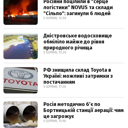
Росіяни поцілили в "серце
логістики" NOVUS та склади
"Сільпо": загинули 6 людей
5 СЕРПНЯ, 12:30
Дністровське водосховище
обміліло майже до рівня
природного річища
5 СЕРПНЯ, 13:20
РФ знищила склад Toyota в
Україні: можливі затримки з
постачанням
5 СЕРПНЯ, 17:20
Росія методично б’є по
Бортницькій станції аерації: чим
це загрожує
5 СЕРПНЯ, 13:50