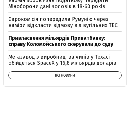
Кабмін зобовʼязав податкову передати
Міноборони дані чоловіків 18-60 років
Єврокомісія попередила Румунію через
наміри відкласти відмову від вугільних ТЕС
Привласнення мільярдів Приватбанку:
справу Коломойського скерували до суду
Мегазавод з виробництва чипів у Техасі
обійдеться SpaceX у 16,8 мільярдів доларів
ВСІ НОВИНИ