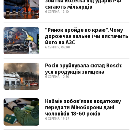
збитки Rozetka від ударів РФ
сягають мільярдів
6 СЕРПНЯ, 12:10
"Ринок пройде по краю". Чому
дорожчає пальне і чи вистачить
його на АЗС
6 СЕРПНЯ, 06:00
Росія зруйнувала склад Bosch:
уся продукція знищена
6 СЕРПНЯ, 10:50
Кабмін зобовʼязав податкову
передати Міноборони дані
чоловіків 18-60 років
6 СЕРПНЯ, 19:39