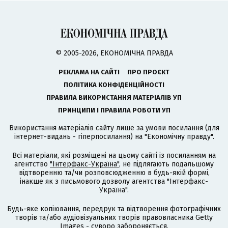
© 2005-2026, ЕКОНОМІЧНА ПРАВДА
РЕКЛАМА НА САЙТІ
ПРО ПРОЄКТ
ПОЛІТИКА КОНФІДЕНЦІЙНОСТІ
ПРАВИЛА ВИКОРИСТАННЯ МАТЕРІАЛІВ УП
ПРИНЦИПИ І ПРАВИЛА РОБОТИ УП
Використання матеріалів сайту лише за умови посилання (для
інтернет-видань - гіперпосилання) на "Економічну правду".
Всі матеріали, які розміщені на цьому сайті із посиланням на
агентство
"Інтерфакс-Україна"
, не підлягають подальшому
відтворенню та/чи розповсюдженню в будь-якій формі,
інакше як з письмового дозволу агентства "Інтерфакс-
Україна".
Будь-яке копіювання, передрук та відтворення фотографічних
творів та/або аудіовізуальних творів правовласника Getty
Images - суворо забороняється.