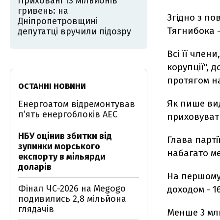
Приховані 13 мільйонів
гривень: на
Згідно з по
Дніпропетровщині
Тягнибока -
депутатці вручили підозру
Всі її член
корупції", 
протягом на
ОСТАННІ НОВИНИ
Як пише вид
Енергоатом відремонтував
п’ять енергоблоків АЕС
приховувати
НБУ оцінив збитки від
Глава парті
зупинки морського
набагато ме
експорту в мільярди
доларів
На першому 
Фінал ЧС-2026 на Megogo
доходом - 1
подивились 2,8 мільйона
глядачів
Менше 3 млн