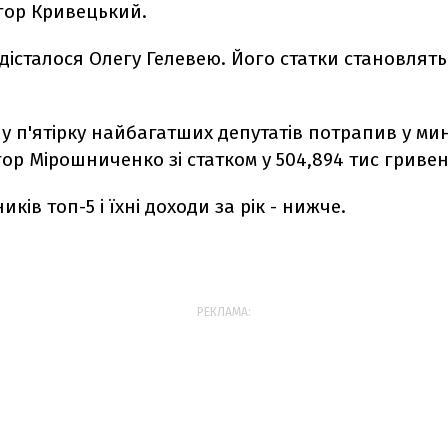
гор Кривецький.
 дісталося Олегу Гелевею. Його статки становлять
у п'ятірку найбагатших депутатів потрапив у ми
гор Мірошниченко зі статком у 504,894 тис гривен
ків топ-5 і їхні доходи за рік - нижче.
РЕКЛАМА: