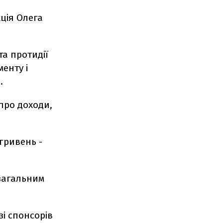
ція Олега
та протидії
менту і
.
про доходи,
 гривень -
 загальним
і спонсорів