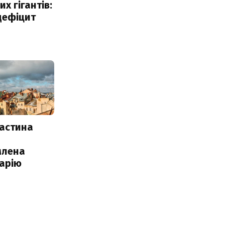
х гігантів:
дефіцит
частина
млена
арію