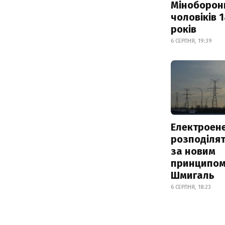
Міноборон
чоловіків 
років
6 СЕРПНЯ, 19:39
Електроене
розподіля
за новим
принципом
Шмигаль
6 СЕРПНЯ, 18:23