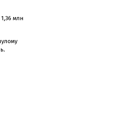
 1,36 млн
нулому
ь.