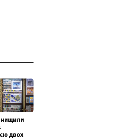
 знищили
з
єю двох