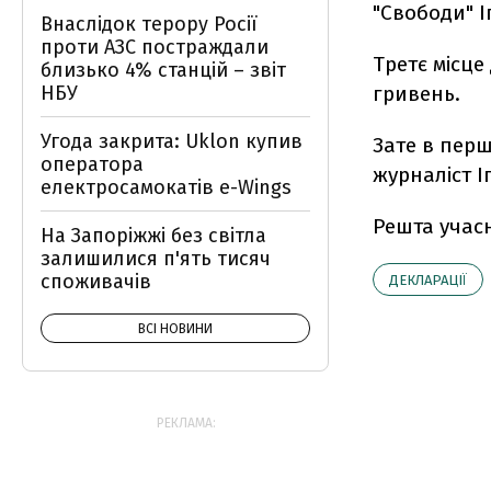
"Свободи" І
Внаслідок терору Росії
проти АЗС постраждали
Третє місце
близько 4% станцій – звіт
НБУ
гривень.
Угода закрита: Uklon купив
Зате в перш
оператора
журналіст І
електросамокатів e-Wings
Решта учасни
На Запоріжжі без світла
залишилися п'ять тисяч
споживачів
ДЕКЛАРАЦІЇ
ВСІ НОВИНИ
РЕКЛАМА: