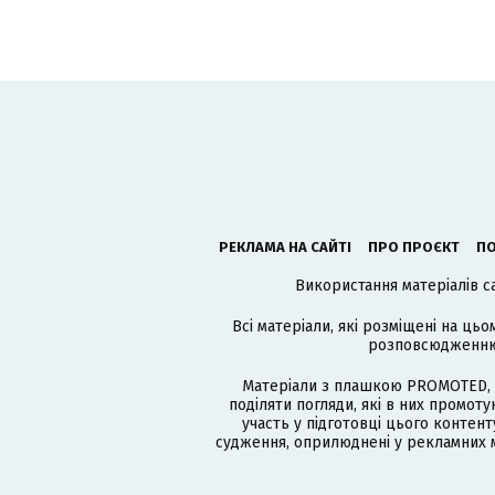
РЕКЛАМА НА САЙТІ
ПРО ПРОЄКТ
ПО
Використання матеріалів с
Всі матеріали, які розміщені на цьо
розповсюдженню в
Матеріали з плашкою PROMOTED, 
поділяти погляди, які в них промо
участь у підготовці цього контенту
судження, оприлюднені у рекламних м