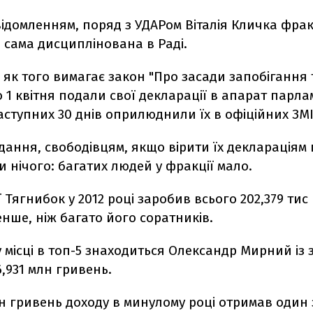
відомленням, поряд з УДАРом Віталія Кличка фрак
 сама дисциплінована в Раді.
и, як того вимагає закон "Про засади запобігання 
до 1 квітня подали свої декларації в апарат парла
ступних 30 днів оприлюднили їх в офіційних ЗМІ
ання, свободівцям, якщо вірити їх деклараціям 
 нічого: багатих людей у ​​фракції мало.
ї Тягнибок у 2012 році заробив всього 202,379 тис
нше, ніж багато його соратників.
місці в топ-5 знаходиться Олександр Мирний із
6,931 млн гривень.
 гривень доходу в минулому році отримав один з