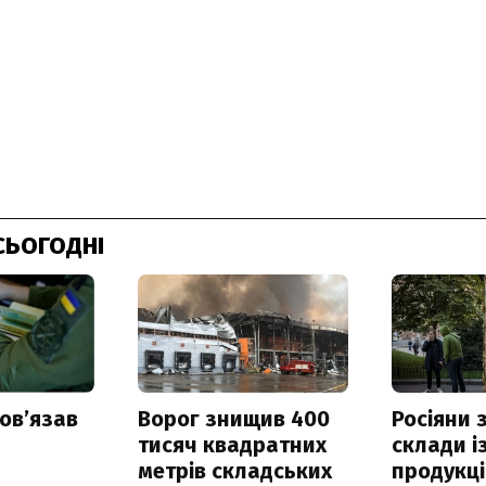
СЬОГОДНІ
овʼязав
Ворог знищив 400
Росіяни
тисяч квадратних
склади і
метрів складських
продукці