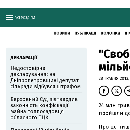
УСІ РОЗДІЛИ
НОВИНИ
ПУБЛІКАЦІЇ
КОЛОНКИ
ІН
"Своб
ДЕКЛАРАЦІЇ
мільй
Недостовірне
декларування: на
28 ТРАВНЯ 2013,
Дніпропетровщині депутат
сільради відбувся штрафом
Верховний Суд підтвердив
24 млн грив
законність конфіскації
майна топпосадовця
пройшли до
обласного ТЦК
Про це пи