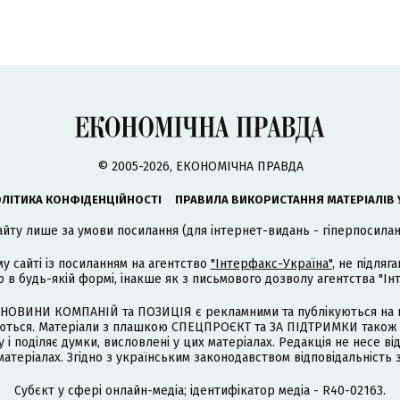
© 2005-2026, ЕКОНОМІЧНА ПРАВДА
ЛІТИКА КОНФІДЕНЦІЙНОСТІ
ПРАВИЛА ВИКОРИСТАННЯ МАТЕРІАЛІВ 
айту лише за умови посилання (для інтернет-видань - гіперпосиланн
му сайті із посиланням на агентство
"Інтерфакс-Україна"
, не підля
 будь-якій формі, інакше як з письмового дозволу агентства "Ін
НОВИНИ КОМПАНІЙ та ПОЗИЦІЯ є рекламними та публікуються на п
туються. Матеріали з плашкою СПЕЦПРОЄКТ та ЗА ПІДТРИМКИ також
 і поділяє думки, висловлені у цих матеріалах. Редакція не несе ві
атеріалах. Згідно з українським законодавством відповідальність 
Cубєкт у сфері онлайн-медіа; ідентифікатор медіа - R40-02163.