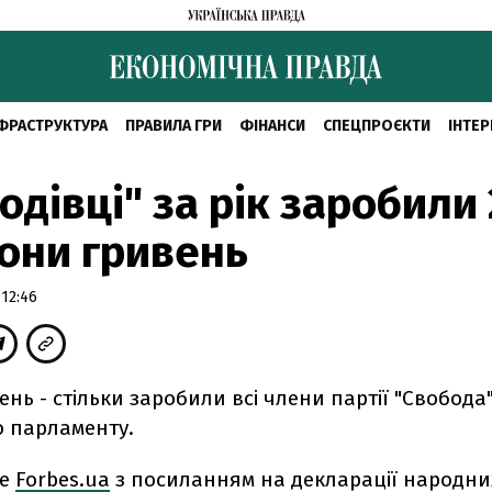
ФРАСТРУКТУРА
ПРАВИЛА ГРИ
ФІНАНСИ
СПЕЦПРОЄКТИ
ІНТЕР
одівці" за рік заробили 
они гривень
 12:46
ень - стільки заробили всі члени партії "Свобода"
 парламенту.
ше
Forbes.uа
з посиланням на декларації народних