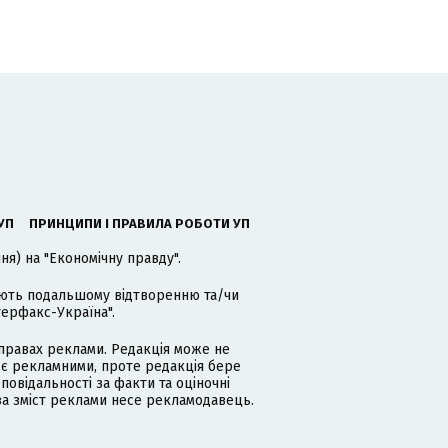
УП
ПРИНЦИПИ І ПРАВИЛА РОБОТИ УП
я) на "Економічну правду".
гають подальшому відтворенню та/чи
терфакс-Україна".
равах реклами. Редакція може не
 є рекламними, проте редакція бере
дповідальності за факти та оціночні
за зміст реклами несе рекламодавець.