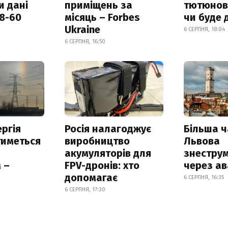
и дані
приміщень за
тютюнови
18-60
місяць – Forbes
чи буде 
Ukraine
6 СЕРПНЯ, 18:04
6 СЕРПНЯ, 16:50
ргія
Росія налагоджує
Більша 
тиметься
виробництво
Львова
акумуляторів для
знестру
 –
FPV-дронів: хто
через ав
допомагає
6 СЕРПНЯ, 16:35
6 СЕРПНЯ, 17:30