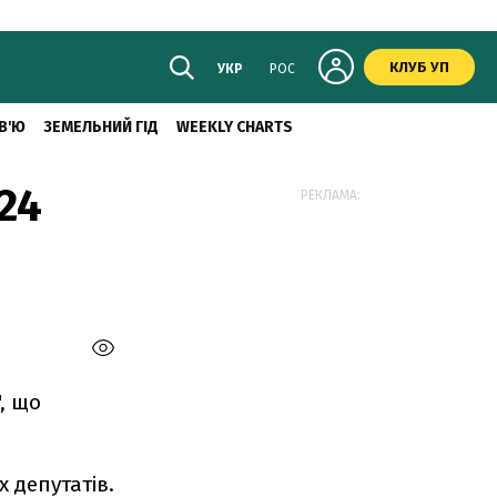
КЛУБ УП
УКР
РОС
В'Ю
ЗЕМЕЛЬНИЙ ГІД
WEEKLY CHARTS
24
РЕКЛАМА:
, що
 депутатів.