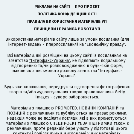
РЕКЛАМА НА САЙТІ
ПРО ПРОЄКТ
ПОЛІТИКА КОНФІДЕНЦІЙНОСТІ
ПРАВИЛА ВИКОРИСТАННЯ МАТЕРІАЛІВ УП
ПРИНЦИПИ І ПРАВИЛА РОБОТИ УП
Використання матеріалів сайту лише за умови посилання (для
інтернет-видань - гіперпосилання) на "Економічну правду".
Всі матеріали, які розміщені на цьому сайті із посиланням на
агентство
"Інтерфакс-Україна"
, не підлягають подальшому
відтворенню та/чи розповсюдженню в будь-якій формі,
інакше як з письмового дозволу агентства "Інтерфакс-
Україна".
Будь-яке копіювання, передрук та відтворення фотографічних
творів та/або аудіовізуальних творів правовласника Getty
Images - суворо забороняється.
Матеріали з плашкою PROMOTED, НОВИНИ КОМПАНІЙ та
ПОЗИЦІЯ є рекламними та публікуються на правах реклами.
Редакція може не поділяти погляди, які в них промотуються.
Матеріали з плашкою СПЕЦПРОЄКТ та ЗА ПІДТРИМКИ також є
рекламними, проте редакція бере участь у підготовці цього
контенту і поділяє думки, висловлені у цих матеріалах.