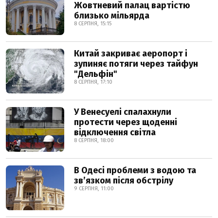
Жовтневий палац вартістю
близько мільярда
8 СЕРПНЯ, 15:15
Китай закриває аеропорт і
зупиняє потяги через тайфун
"Дельфін"
8 СЕРПНЯ, 17:10
У Венесуелі спалахнули
протести через щоденні
відключення світла
8 СЕРПНЯ, 18:00
В Одесі проблеми з водою та
звʼязком після обстрілу
9 СЕРПНЯ, 11:00