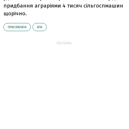
придбання аграріями 4 тисяч сільгоспмашин
щорічно.
ПРИСЯЖНЮК
АПК
РЕКЛАМА: