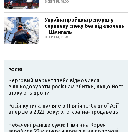
8 СЕРПНЯ, 18:00
Україна пройшла рекордну
серпневу спеку без відключень
– Шмигаль
8 СЕРПНЯ, 11:50
РОСІЯ
Черговий маркетплейс відмовився
відшкодовувати росіянам збитки, якщо його
атакують дрони
Росія купила пальне з Північно-Східної Азії
вперше з 2022 року: хто країна-продавець
Небачені раніше суми: Північна Корея
заробила 22 мільярди доларів на допомозі