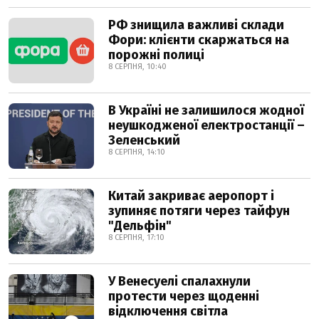
РФ знищила важливі склади
Фори: клієнти скаржаться на
порожні полиці
8 СЕРПНЯ, 10:40
В Україні не залишилося жодної
неушкодженої електростанції –
Зеленський
8 СЕРПНЯ, 14:10
Китай закриває аеропорт і
зупиняє потяги через тайфун
"Дельфін"
8 СЕРПНЯ, 17:10
У Венесуелі спалахнули
протести через щоденні
відключення світла