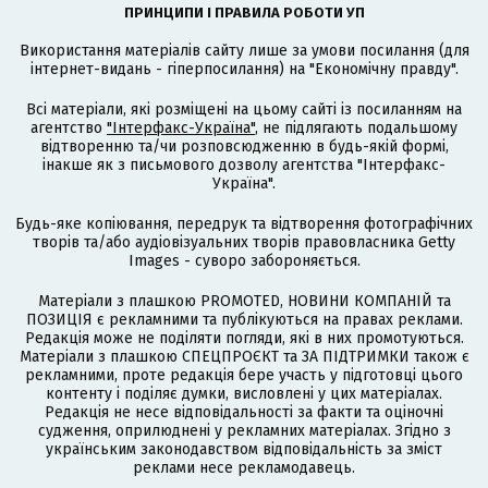
ПРИНЦИПИ І ПРАВИЛА РОБОТИ УП
Використання матеріалів сайту лише за умови посилання (для
інтернет-видань - гіперпосилання) на "Економічну правду".
Всі матеріали, які розміщені на цьому сайті із посиланням на
агентство
"Інтерфакс-Україна"
, не підлягають подальшому
відтворенню та/чи розповсюдженню в будь-якій формі,
інакше як з письмового дозволу агентства "Інтерфакс-
Україна".
Будь-яке копіювання, передрук та відтворення фотографічних
творів та/або аудіовізуальних творів правовласника Getty
Images - суворо забороняється.
Матеріали з плашкою PROMOTED, НОВИНИ КОМПАНІЙ та
ПОЗИЦІЯ є рекламними та публікуються на правах реклами.
Редакція може не поділяти погляди, які в них промотуються.
Матеріали з плашкою СПЕЦПРОЄКТ та ЗА ПІДТРИМКИ також є
рекламними, проте редакція бере участь у підготовці цього
контенту і поділяє думки, висловлені у цих матеріалах.
Редакція не несе відповідальності за факти та оціночні
судження, оприлюднені у рекламних матеріалах. Згідно з
українським законодавством відповідальність за зміст
реклами несе рекламодавець.