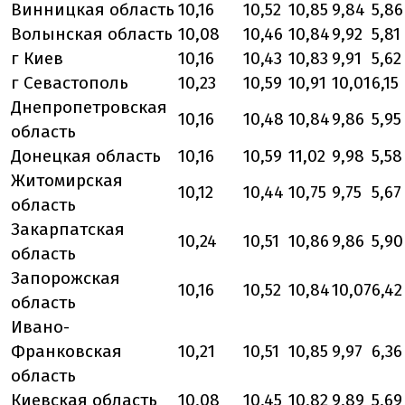
Винницкая область
10,16
10,52
10,85
9,84
5,86
Волынская область
10,08
10,46
10,84
9,92
5,81
г Киев
10,16
10,43
10,83
9,91
5,62
г Севастополь
10,23
10,59
10,91
10,01
6,15
Днепропетровская
10,16
10,48
10,84
9,86
5,95
область
Донецкая область
10,16
10,59
11,02
9,98
5,58
Житомирская
10,12
10,44
10,75
9,75
5,67
область
Закарпатская
10,24
10,51
10,86
9,86
5,90
область
Запорожская
10,16
10,52
10,84
10,07
6,42
область
Ивано-
Франковская
10,21
10,51
10,85
9,97
6,36
область
Киевская область
10,08
10,45
10,82
9,89
5,69