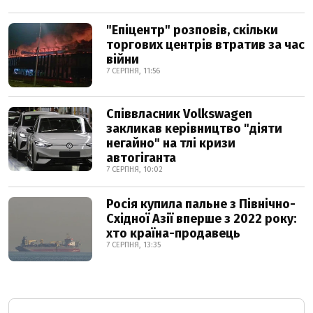
"Епіцентр" розповів, скільки
торгових центрів втратив за час
війни
7 СЕРПНЯ, 11:56
Співвласник Volkswagen
закликав керівництво "діяти
негайно" на тлі кризи
автогіганта
7 СЕРПНЯ, 10:02
Росія купила пальне з Північно-
Східної Азії вперше з 2022 року:
хто країна-продавець
7 СЕРПНЯ, 13:35