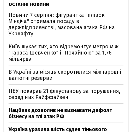
ОСТАННІ НОВИНИ
Новини 7 серпня: фігурантка "плівок
Міндіча" отримала посаду в
держпідприємстві, масована атака РФ на
Укрнафту
Київ шукає тих, хто відремонтує метро між
"Тараса Шевченко" і "Почайною" за 1,76
мільярда
В Україні за місяць скоротилися міжнародні
валютні резерви
НБУ покарав 21 фінустанову за порушення,
серед них Райффайзен
Нацбанк дозволив не визнавати дефолт
бізнесу на тлі атак РФ
Україна уразила шість суден тіньового