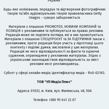
Україна".
Будь-яке копіювання, передрук та відтворення фотографічних
творів та/або аудіовізуальних творів правовласника Getty
Images - суворо забороняється.
Матеріали з плашкою PROMOTED, НОВИНИ КОМПАНІЙ та
ПОЗИЦІЯ є рекламними та публікуються на правах реклами.
Редакція може не поділяти погляди, які в них промотуються.
Матеріали з плашкою СПЕЦПРОЄКТ та ЗА ПІДТРИМКИ також є
рекламними, проте редакція бере участь у підготовці цього
контенту і поділяє думки, висловлені у цих матеріалах.
Редакція не несе відповідальності за факти та оціночні
судження, оприлюднені у рекламних матеріалах. Згідно з
українським законодавством відповідальність за зміст
реклами несе рекламодавець.
Cубєкт у сфері онлайн-медіа; ідентифікатор медіа - R40-02163.
ТОВ "УП Медіа Плюс"
Адреса: 01032, м. Київ, вул. Жилянська, 48, 50А
Телефон: +380 95 641 22 07