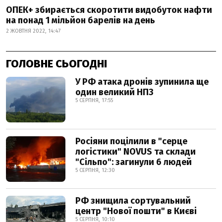
ОПЕК+ збирається скоротити видобуток нафти
на понад 1 мільйон барелів на день
2 ЖОВТНЯ 2022, 14:47
ГОЛОВНЕ СЬОГОДНІ
У РФ атака дронів зупинила ще
один великий НПЗ
5 СЕРПНЯ, 17:55
Росіяни поцілили в "серце
логістики" NOVUS та склади
"Сільпо": загинули 6 людей
5 СЕРПНЯ, 12:30
РФ знищила сортувальний
центр "Нової пошти" в Києві
5 СЕРПНЯ, 10:10