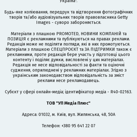
Україна".
Будь-яке копіювання, передрук та відтворення фотографічних
творів та/або аудіовізуальних творів правовласника Getty
Images - суворо забороняється.
Матеріали з плашкою PROMOTED, НОВИНИ КОМПАНІЙ та
ПОЗИЦІЯ є рекламними та публікуються на правах реклами.
Редакція може не поділяти погляди, які в них промотуються.
Матеріали з плашкою СПЕЦПРОЄКТ та ЗА ПІДТРИМКИ також є
рекламними, проте редакція бере участь у підготовці цього
контенту і поділяє думки, висловлені у цих матеріалах.
Редакція не несе відповідальності за факти та оціночні
судження, оприлюднені у рекламних матеріалах. Згідно з
українським законодавством відповідальність за зміст
реклами несе рекламодавець.
Cубєкт у сфері онлайн-медіа; ідентифікатор медіа - R40-02163.
ТОВ "УП Медіа Плюс"
Адреса: 01032, м. Київ, вул. Жилянська, 48, 50А
Телефон: +380 95 641 22 07