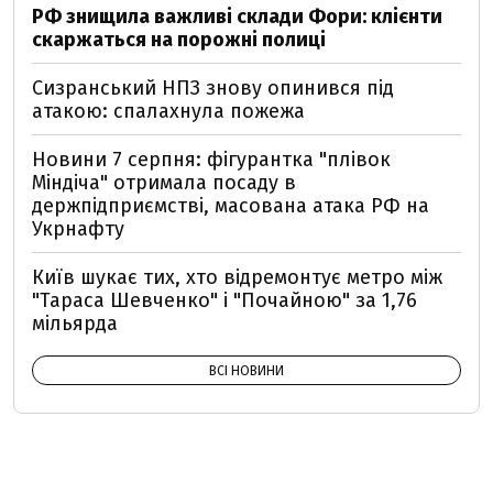
РФ знищила важливі склади Фори: клієнти
скаржаться на порожні полиці
Сизранський НПЗ знову опинився під
атакою: спалахнула пожежа
Новини 7 серпня: фігурантка "плівок
Міндіча" отримала посаду в
держпідприємстві, масована атака РФ на
Укрнафту
Київ шукає тих, хто відремонтує метро між
"Тараса Шевченко" і "Почайною" за 1,76
мільярда
ВСІ НОВИНИ