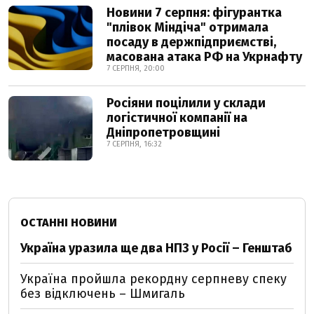
Новини 7 серпня: фігурантка
"плівок Міндіча" отримала
посаду в держпідприємстві,
масована атака РФ на Укрнафту
7 СЕРПНЯ, 20:00
Росіяни поцілили у склади
логістичної компанії на
Дніпропетровщині
7 СЕРПНЯ, 16:32
ОСТАННІ НОВИНИ
Україна уразила ще два НПЗ у Росії – Генштаб
Україна пройшла рекордну серпневу спеку
без відключень – Шмигаль