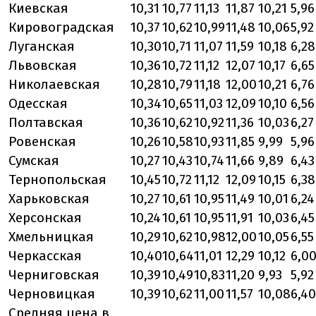
Киевская
10,31
10,77
11,13
11,87
10,21
5,96
Кировоградская
10,37
10,62
10,99
11,48
10,06
5,92
Луганская
10,30
10,71
11,07
11,59
10,18
6,28
Львовская
10,36
10,72
11,12
12,07
10,17
6,65
Николаевская
10,28
10,79
11,18
12,00
10,21
6,76
Одесская
10,34
10,65
11,03
12,09
10,10
6,56
Полтавская
10,36
10,62
10,92
11,36
10,03
6,27
Ровенская
10,26
10,58
10,93
11,85
9,99
5,96
Сумская
10,27
10,43
10,74
11,66
9,89
6,43
Тернопольская
10,45
10,72
11,12
12,09
10,15
6,38
Харьковская
10,27
10,61
10,95
11,49
10,01
6,24
Херсонская
10,24
10,61
10,95
11,91
10,03
6,45
Хмельницкая
10,29
10,62
10,98
12,00
10,05
6,55
Черкасская
10,40
10,64
11,01
12,29
10,12
6,0
Черниговская
10,39
10,49
10,83
11,20
9,93
5,92
Черновицкая
10,39
10,62
11,00
11,57
10,08
6,40
Средняя цена в