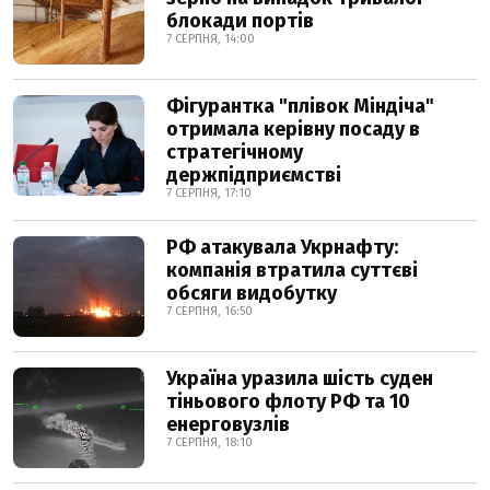
блокади портів
7 СЕРПНЯ, 14:00
Фігурантка "плівок Міндіча"
отримала керівну посаду в
стратегічному
держпідприємстві
7 СЕРПНЯ, 17:10
РФ атакувала Укрнафту:
компанія втратила суттєві
обсяги видобутку
7 СЕРПНЯ, 16:50
Україна уразила шість суден
тіньового флоту РФ та 10
енерговузлів
7 СЕРПНЯ, 18:10