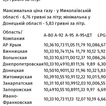
Максимальна ціна газу - у Миколаївській
області - 6,76 гривні за літр; мінімальна у
Донецькій області - 5,83 гривні за літр.
Область/
А-80
А-92
А-95
А-95+
ДТ
LPG
Компания
АР Крым
10,36
10,73
11,05
11,79
10,08
6,67
Винницкая
10,33
10,74
11,14
11,79
10,12
5,92
Волынская
10,33
10,63
11,00
12,37
10,08
6,26
Днепропетровская
10,33
10,49
10,81
11,16
9,89
6,30
Донецкая
10,50
10,90
11,32
11,96
10,32
5,83
Житомирская
10,39
10,55
10,91
12,22
10,01
5,90
Закарпатская
10,31
10,61
10,99
12,03
10,00
6,55
Запорожская
10,49
10,55
10,89
11,33
9,97
6,69
Ивано-
10,33
10,73
11,13
12,07
10,19
6,66
Франковская