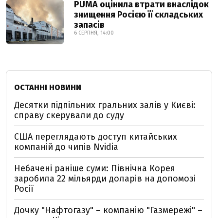
PUMA оцінила втрати внаслідок
знищення Росією її складських
запасів
6 СЕРПНЯ, 14:00
ОСТАННІ НОВИНИ
Десятки підпільних гральних залів у Києві:
справу скерували до суду
США переглядають доступ китайських
компаній до чипів Nvidia
Небачені раніше суми: Північна Корея
заробила 22 мільярди доларів на допомозі
Росії
Дочку "Нафтогазу" – компанію "Газмережі" –