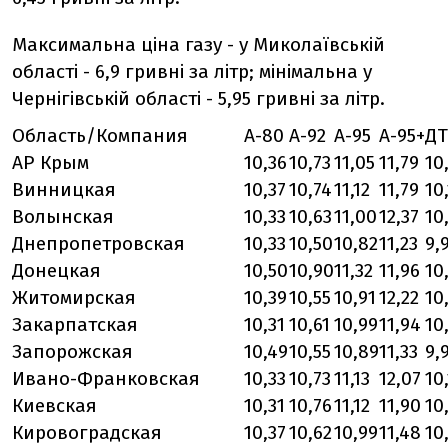
Максимальна ціна газу - у Миколаївській
області - 6,9 гривні за літр; мінімальна у
Чернігівській області - 5,95 гривні за літр.
Область/Компания
А-80
А-92
А-95
А-95+
ДТ
АР Крым
10,36
10,73
11,05
11,79
10
Винницкая
10,37
10,74
11,12
11,79
10
Волынская
10,33
10,63
11,00
12,37
10
Днепропетровская
10,33
10,50
10,82
11,23
9,
Донецкая
10,50
10,90
11,32
11,96
10
Житомирская
10,39
10,55
10,91
12,22
10
Закарпатская
10,31
10,61
10,99
11,94
10
Запорожская
10,49
10,55
10,89
11,33
9,
Ивано-Франковская
10,33
10,73
11,13
12,07
10
Киевская
10,31
10,76
11,12
11,90
10
Кировоградская
10,37
10,62
10,99
11,48
10