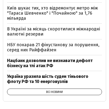
Київ шукає тих, хто відремонтує метро між
"Тараса Шевченко" і "Почайною" за 1,76
мільярда
В Україні за місяць скоротилися міжнародні
валютні резерви
НБУ покарав 21 фінустанову за порушення,
серед них Райффайзен
Нацбанк дозволив не визнавати дефолт
бізнесу на тлі атак РФ
Україна уразила шість суден тіньового
флоту РФ та 10 енерговузлів
ВСІ НОВИНИ