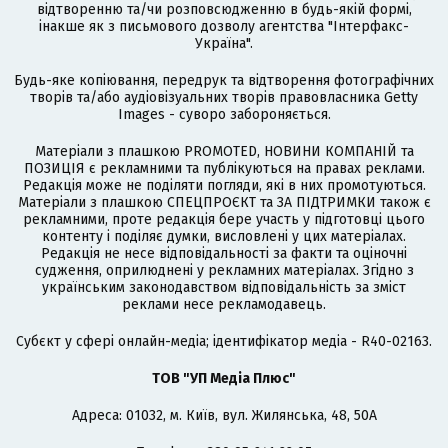
відтворенню та/чи розповсюдженню в будь-якій формі,
інакше як з письмового дозволу агентства "Інтерфакс-
Україна".
Будь-яке копіювання, передрук та відтворення фотографічних
творів та/або аудіовізуальних творів правовласника Getty
Images - суворо забороняється.
Матеріали з плашкою PROMOTED, НОВИНИ КОМПАНІЙ та
ПОЗИЦІЯ є рекламними та публікуються на правах реклами.
Редакція може не поділяти погляди, які в них промотуються.
Матеріали з плашкою СПЕЦПРОЄКТ та ЗА ПІДТРИМКИ також є
рекламними, проте редакція бере участь у підготовці цього
контенту і поділяє думки, висловлені у цих матеріалах.
Редакція не несе відповідальності за факти та оціночні
судження, оприлюднені у рекламних матеріалах. Згідно з
українським законодавством відповідальність за зміст
реклами несе рекламодавець.
Cубєкт у сфері онлайн-медіа; ідентифікатор медіа - R40-02163.
ТОВ "УП Медіа Плюс"
Адреса: 01032, м. Київ, вул. Жилянська, 48, 50А