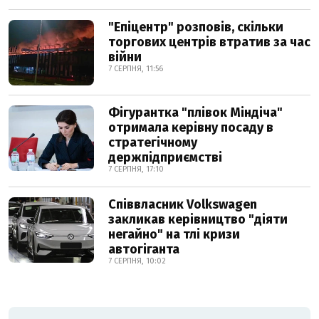
"Епіцентр" розповів, скільки
торгових центрів втратив за час
війни
7 СЕРПНЯ, 11:56
Фігурантка "плівок Міндіча"
отримала керівну посаду в
стратегічному
держпідприємстві
7 СЕРПНЯ, 17:10
Співвласник Volkswagen
закликав керівництво "діяти
негайно" на тлі кризи
автогіганта
7 СЕРПНЯ, 10:02