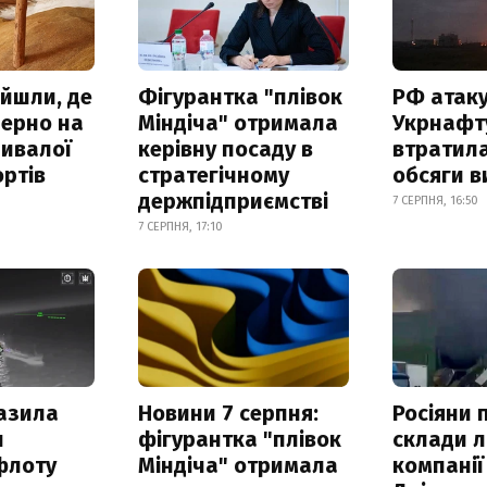
айшли, де
Фігурантка "плівок
РФ атак
зерно на
Міндіча" отримала
Укрнафту
ривалої
керівну посаду в
втратила
ртів
стратегічному
обсяги в
держпідприємстві
7 СЕРПНЯ, 16:50
7 СЕРПНЯ, 17:10
азила
Новини 7 серпня:
Росіяни 
н
фігурантка "плівок
склади л
флоту
Міндіча" отримала
компанії