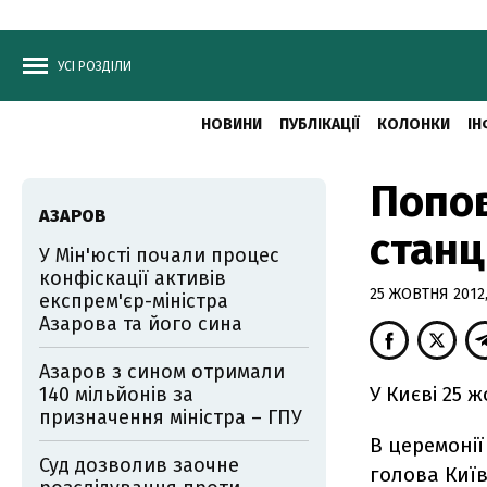
УСІ РОЗДІЛИ
НОВИНИ
ПУБЛІКАЦІЇ
КОЛОНКИ
ІН
Попов
АЗАРОВ
станц
У Мін'юсті почали процес
конфіскації активів
25 ЖОВТНЯ 2012,
експрем'єр-міністра
Азарова та його сина
Азаров з сином отримали
У Києві 25 
140 мільйонів за
призначення міністра – ГПУ
В церемонії
Суд дозволив заочне
голова Київ