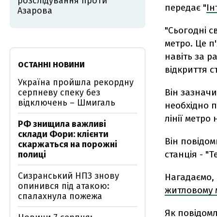
розслідування проти
передає "
Ін
Азарова
"Сьогодні с
метро. Це п
навіть за р
ОСТАННІ НОВИНИ
відкриття ст
Україна пройшла рекордну
Він зазначи
серпневу спеку без
відключень – Шмигаль
необхідно п
лінії метро
РФ знищила важливі
склади Фори: клієнти
Він повідом
скаржаться на порожні
станція - "Т
полиці
Сизранський НПЗ знову
Нагадаємо,
опинився під атакою:
житловому 
спалахнула пожежа
Як повідомл