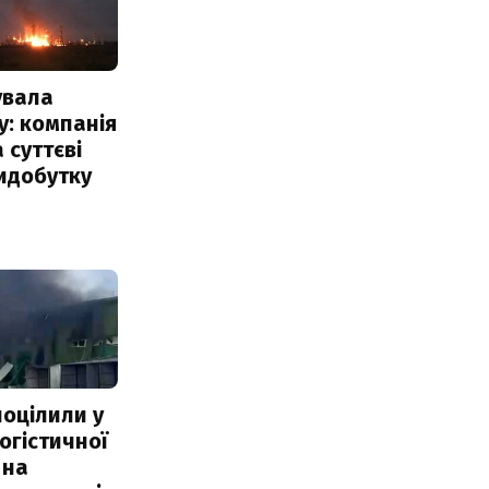
увала
: компанія
 суттєві
идобутку
поцілили у
огістичної
 на