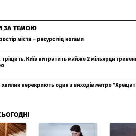
И ЗА ТЕМОЮ
остір міста – ресурс під ногами
 тріщить. Київ витратить майже 2 мільярди гривен
ро
40 хвилин перекриють один з виходів метро "Хрещат
СЬОГОДНІ