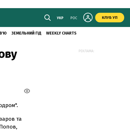
КЛУБ УП
УКР
РОС
В'Ю
ЗЕМЕЛЬНИЙ ГІД
WEEKLY CHARTS
ову
РЕКЛАМА:
одром".
заров та
 Попов,