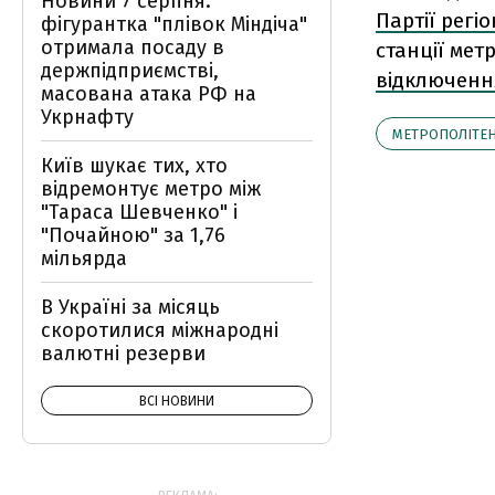
Новини 7 серпня:
Партії регі
фігурантка "плівок Міндіча"
отримала посаду в
станції мет
держпідприємстві,
відключення
масована атака РФ на
Укрнафту
МЕТРОПОЛІТЕ
Київ шукає тих, хто
відремонтує метро між
"Тараса Шевченко" і
"Почайною" за 1,76
мільярда
В Україні за місяць
скоротилися міжнародні
валютні резерви
ВСІ НОВИНИ