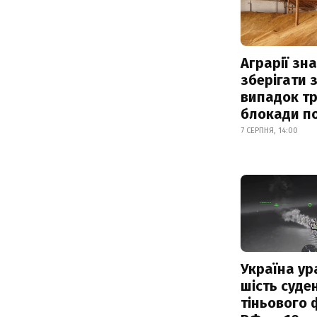
Аграрії зн
зберігати 
випадок т
блокади по
7 СЕРПНЯ, 14:00
Україна ур
шість суде
тіньового 