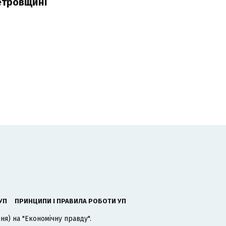
етровщині
УП
ПРИНЦИПИ І ПРАВИЛА РОБОТИ УП
я) на "Економічну правду".