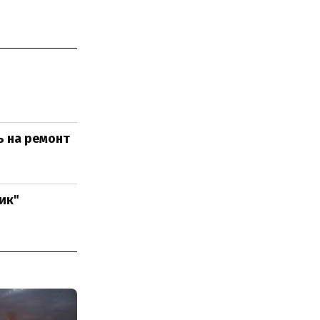
ь на ремонт
ик"