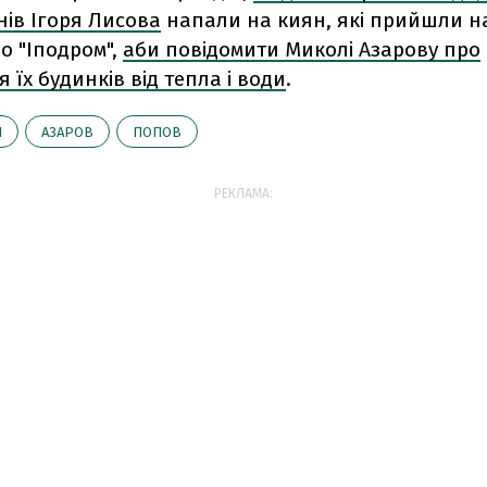
онів Ігоря Лисова
напали на киян, які прийшли на
ро "Іподром",
аби повідомити Миколі Азарову про
 їх будинків від тепла і води
.
Н
АЗАРОВ
ПОПОВ
РЕКЛАМА: