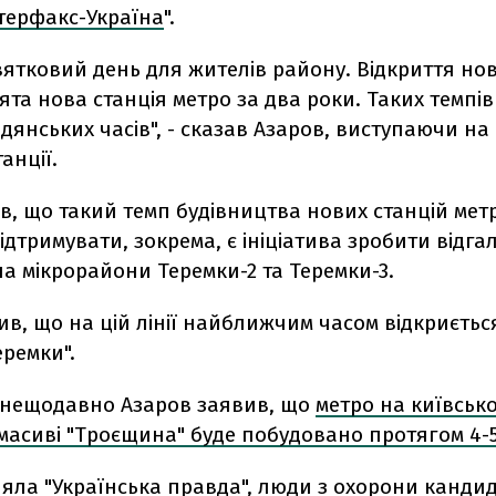
терфакс-Україна
".
вятковий день для жителів району. Відкриття нов
'ята нова станція метро за два роки. Таких темпів
адянських часів", - сказав Азаров, виступаючи на
анції.
в, що такий темп будівництва нових станцій мет
ідтримувати, зокрема, є ініціатива зробити відга
 на мікрорайони Теремки-2 та Теремки-3.
ив, що на цій лінії найближчим часом відкриєть
еремки".
 нещодавно Азаров заявив, що
метро на київськ
масиві "Троєщина" буде побудовано протягом 4-5
яла "Українська правда",
люди з охорони кандид