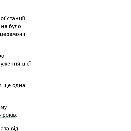
ої станції
 не було
 церемонії
ро
луження цієї
ся ще одна
ому
 років
.
ата від