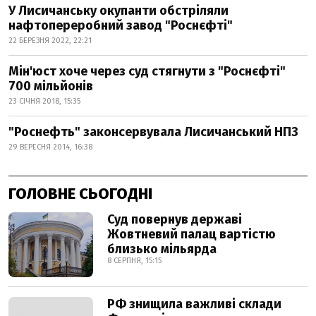
У Лисичанську окупанти обстріляли
нафтопереробний завод "Роснєфті"
22 БЕРЕЗНЯ 2022, 22:21
Мін'юст хоче через суд стягнути з "Роснєфті"
700 мільйонів
23 СІЧНЯ 2018, 15:35
"Роснефть" законсервувала Лисичанський НПЗ
29 ВЕРЕСНЯ 2014, 16:38
ГОЛОВНЕ СЬОГОДНІ
Суд повернув державі
Жовтневий палац вартістю
близько мільярда
8 СЕРПНЯ, 15:15
РФ знищила важливі склади