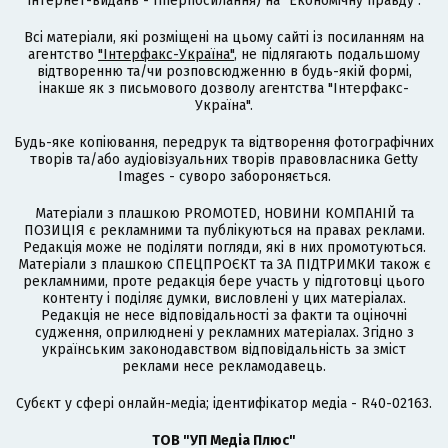
інтернет-видань - гіперпосилання) на "Економічну правду".
Всі матеріали, які розміщені на цьому сайті із посиланням на
агентство
"Інтерфакс-Україна"
, не підлягають подальшому
відтворенню та/чи розповсюдженню в будь-якій формі,
інакше як з письмового дозволу агентства "Інтерфакс-
Україна".
Будь-яке копіювання, передрук та відтворення фотографічних
творів та/або аудіовізуальних творів правовласника Getty
Images - суворо забороняється.
Матеріали з плашкою PROMOTED, НОВИНИ КОМПАНІЙ та
ПОЗИЦІЯ є рекламними та публікуються на правах реклами.
Редакція може не поділяти погляди, які в них промотуються.
Матеріали з плашкою СПЕЦПРОЄКТ та ЗА ПІДТРИМКИ також є
рекламними, проте редакція бере участь у підготовці цього
контенту і поділяє думки, висловлені у цих матеріалах.
Редакція не несе відповідальності за факти та оціночні
судження, оприлюднені у рекламних матеріалах. Згідно з
українським законодавством відповідальність за зміст
реклами несе рекламодавець.
Cубєкт у сфері онлайн-медіа; ідентифікатор медіа - R40-02163.
ТОВ "УП Медіа Плюс"