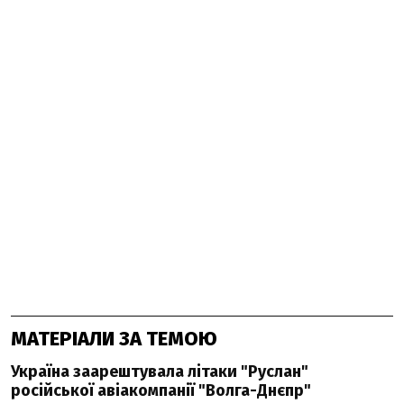
МАТЕРІАЛИ ЗА ТЕМОЮ
Україна заарештувала літаки "Руслан"
російської авіакомпанії "Волга-Днєпр"