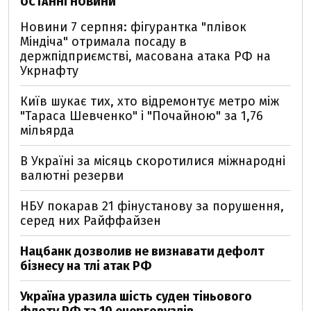
ОСТАННІ НОВИНИ
Новини 7 серпня: фігурантка "плівок
Міндіча" отримала посаду в
держпідприємстві, масована атака РФ на
Укрнафту
Київ шукає тих, хто відремонтує метро між
"Тараса Шевченко" і "Почайною" за 1,76
мільярда
В Україні за місяць скоротилися міжнародні
валютні резерви
НБУ покарав 21 фінустанову за порушення,
серед них Райффайзен
Нацбанк дозволив не визнавати дефолт
бізнесу на тлі атак РФ
Україна уразила шість суден тіньового