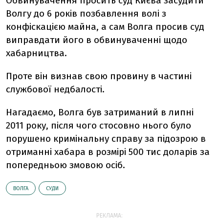
Обвинувачення просить суд Києва засудити
Волгу до 6 років позбавлення волі з
конфіскацією майна, а сам Волга просив суд
виправдати його в обвинуваченні щодо
хабарництва.
Проте він визнав свою провину в частині
службової недбалості.
Нагадаємо, Волга був затриманий в липні
2011 року, після чого стосовно нього було
порушено кримінальну справу за підозрою в
отриманні хабара в розмірі 500 тис доларів за
попередньою змовою осіб.
ВОЛГА
СУДИ
РЕКЛАМА: