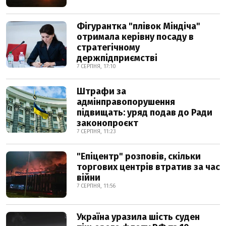
Фігурантка "плівок Міндіча"
отримала керівну посаду в
стратегічному
держпідприємстві
7 СЕРПНЯ, 17:10
Штрафи за
адмінправопорушення
підвищать: уряд подав до Ради
законопроєкт
7 СЕРПНЯ, 11:23
"Епіцентр" розповів, скільки
торгових центрів втратив за час
війни
7 СЕРПНЯ, 11:56
Україна уразила шість суден