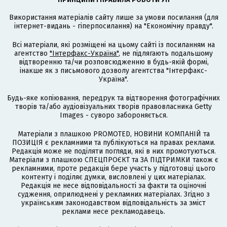
Використання матеріалів сайту лише за умови посилання (для
інтернет-видань - гіперпосилання) на "Економічну правду".
Всі матеріали, які розміщені на цьому сайті із посиланням на
агентство
"Інтерфакс-Україна"
, не підлягають подальшому
відтворенню та/чи розповсюдженню в будь-якій формі,
інакше як з письмового дозволу агентства "Інтерфакс-
Україна".
Будь-яке копіювання, передрук та відтворення фотографічних
творів та/або аудіовізуальних творів правовласника Getty
Images - суворо забороняється.
Матеріали з плашкою PROMOTED, НОВИНИ КОМПАНІЙ та
ПОЗИЦІЯ є рекламними та публікуються на правах реклами.
Редакція може не поділяти погляди, які в них промотуються.
Матеріали з плашкою СПЕЦПРОЄКТ та ЗА ПІДТРИМКИ також є
рекламними, проте редакція бере участь у підготовці цього
контенту і поділяє думки, висловлені у цих матеріалах.
Редакція не несе відповідальності за факти та оціночні
судження, оприлюднені у рекламних матеріалах. Згідно з
українським законодавством відповідальність за зміст
реклами несе рекламодавець.