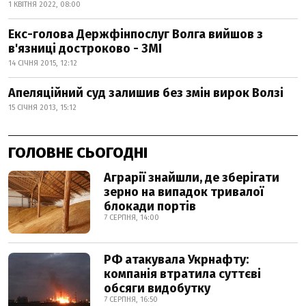
1 КВІТНЯ 2022, 08:00
Екс-голова Держфінпослуг Волга вийшов з
в'язниці достроково - ЗМІ
14 СІЧНЯ 2015, 12:12
Апеляційний суд залишив без змін вирок Волзі
15 СІЧНЯ 2013, 15:12
ГОЛОВНЕ СЬОГОДНІ
Аграрії знайшли, де зберігати
зерно на випадок тривалої
блокади портів
7 СЕРПНЯ, 14:00
РФ атакувала Укрнафту:
компанія втратила суттєві
обсяги видобутку
7 СЕРПНЯ, 16:50