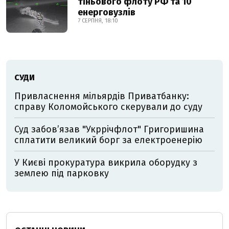
тіньового флоту РФ та 10
енерговузлів
7 СЕРПНЯ, 18:10
СУДИ
Привласнення мільярдів Приватбанку:
справу Коломойського скерували до суду
Суд забов’язав "Укррічфлот" Григоришина
сплатити великий борг за електроенерію
У Києві прокуратура викрила оборудку з
землею під парковку