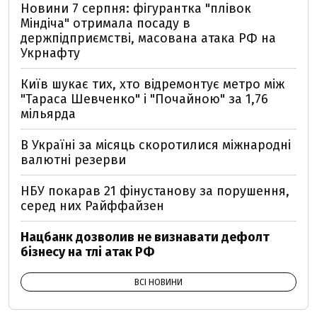
Новини 7 серпня: фігурантка "плівок
Міндіча" отримала посаду в
держпідприємстві, масована атака РФ на
Укрнафту
Київ шукає тих, хто відремонтує метро між
"Тараса Шевченко" і "Почайною" за 1,76
мільярда
В Україні за місяць скоротилися міжнародні
валютні резерви
НБУ покарав 21 фінустанову за порушення,
серед них Райффайзен
Нацбанк дозволив не визнавати дефолт
бізнесу на тлі атак РФ
ВСІ НОВИНИ