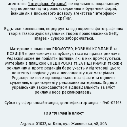
агентство
"Інтерфакс-Україна"
, не підлягають подальшому
відтворенню та/чи розповсюдженню в будь-якій формі,
інакше як з письмового дозволу агентства "Інтерфакс-
Україна".
Будь-яке копіювання, передрук та відтворення фотографічних
творів та/або аудіовізуальних творів правовласника Getty
Images - суворо забороняється.
Матеріали з плашкою PROMOTED, НОВИНИ КОМПАНІЙ та
ПОЗИЦІЯ є рекламними та публікуються на правах реклами.
Редакція може не поділяти погляди, які в них промотуються.
Матеріали з плашкою СПЕЦПРОЄКТ та ЗА ПІДТРИМКИ також є
рекламними, проте редакція бере участь у підготовці цього
контенту і поділяє думки, висловлені у цих матеріалах.
Редакція не несе відповідальності за факти та оціночні
судження, оприлюднені у рекламних матеріалах. Згідно з
українським законодавством відповідальність за зміст
реклами несе рекламодавець.
Cубєкт у сфері онлайн-медіа; ідентифікатор медіа - R40-02163.
ТОВ "УП Медіа Плюс"
Адреса: 01032, м. Київ, вул. Жилянська, 48, 50А