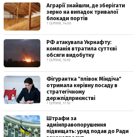
Аграрії знайшли, де зберігати
зерно на випадок тривалої
блокади портів
7 СЕРПНЯ, 14:00
РФ атакувала Укрнафту:
компанія втратила суттєві
обсяги видобутку
7 СЕРПНЯ, 16:50
Фігурантка "плівок Міндіча"
отримала керівну посаду в
стратегічному
держпідприємстві
7 СЕРПНЯ, 17:10
Штрафи за
адмінправопорушення
підвищать: уряд подав до Ради