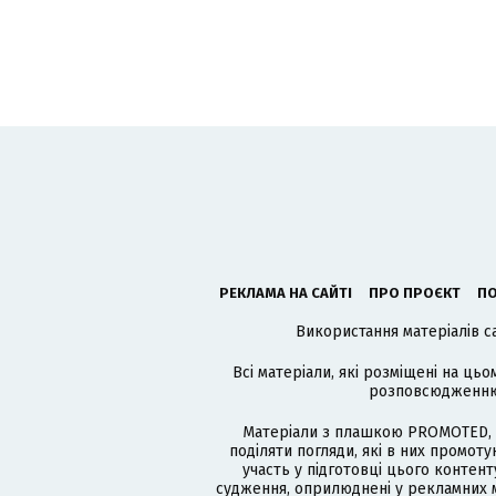
РЕКЛАМА НА САЙТІ
ПРО ПРОЄКТ
ПО
Використання матеріалів с
Всі матеріали, які розміщені на цьо
розповсюдженню в
Матеріали з плашкою PROMOTED, 
поділяти погляди, які в них промо
участь у підготовці цього контенту
судження, оприлюднені у рекламних м