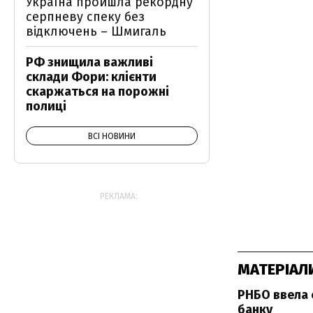
Україна пройшла рекордну
серпневу спеку без
відключень – Шмигаль
РФ знищила важливі
склади Фори: клієнти
скаржаться на порожні
полиці
ВСІ НОВИНИ
РЕКЛАМА:
МАТЕРІАЛ
РНБО ввела с
банку