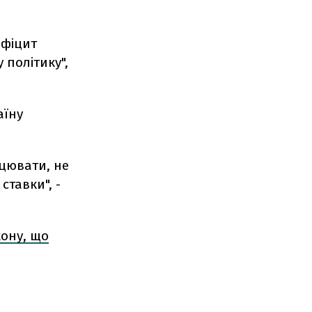
ефіцит
 політику",
аїну
цювати, не
ставки", -
ону, що