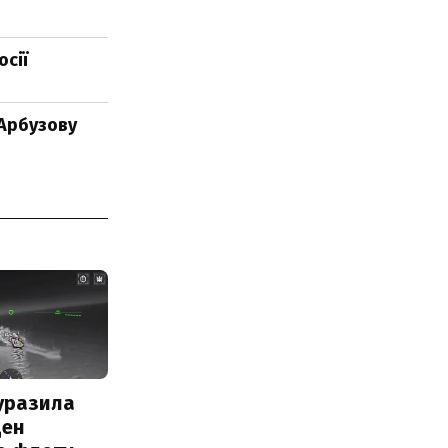
осії
 Арбузову
уразила
ден