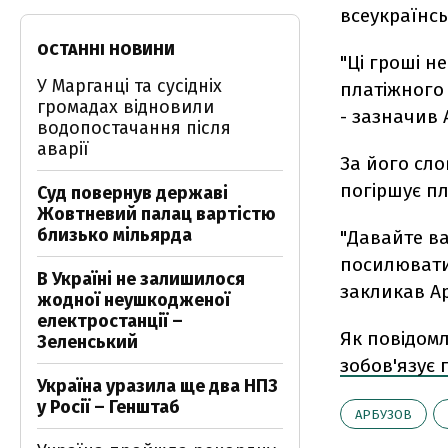
всеукраїнсь
ОСТАННІ НОВИНИ
"Ці гроші 
У Марганці та сусідніх
платіжного 
громадах відновили
- зазначив 
водопостачання після
аварії
За його сло
погіршує п
Суд повернув державі
Жовтневий палац вартістю
близько мільярда
"Давайте в
посилюватим
В Україні не залишилося
закликав А
жодної неушкодженої
електростанції –
Як повідом
Зеленський
зобов'язує
Україна уразила ще два НПЗ
у Росії – Генштаб
АРБУЗОВ