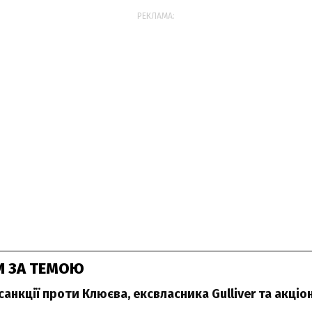
РЕКЛАМА:
И ЗА ТЕМОЮ
анкції проти Клюєва, ексвласника Gulliver та акціо