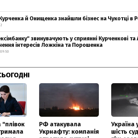
Курченка й Онищенка знайшли бізнес на Чукотці в Р
32
ексімбанку" звинувачують у сприянні Курченкові та
чення інтересів Ложкіна та Порошенка
 09:50
СЬОГОДНІ
 "плівок
РФ атакувала
Україна 
отримала
Укрнафту: компанія
шість су