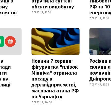
саду в
втратила суттєві
тіньовог
ому
обсяги видобутку
РФ та 10
иємстві
енергову
7 СЕРПНЯ, 16:50
7 СЕРПНЯ, 18:10
ла
Новини 7 серпня:
Росіяни 
клади
фігурантка "плівок
склади л
нти
Міндіча" отримала
компанії
я на
посаду в
Дніпроп
лиці
держпідприємстві,
7 СЕРПНЯ, 16:32
масована атака РФ
на Укрнафту
7 СЕРПНЯ, 20:00