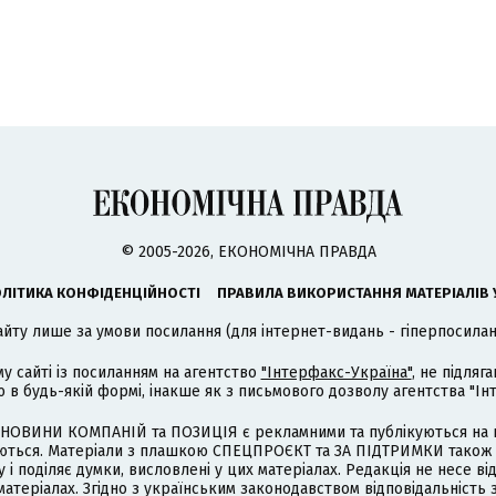
© 2005-2026, ЕКОНОМІЧНА ПРАВДА
ЛІТИКА КОНФІДЕНЦІЙНОСТІ
ПРАВИЛА ВИКОРИСТАННЯ МАТЕРІАЛІВ 
айту лише за умови посилання (для інтернет-видань - гіперпосиланн
му сайті із посиланням на агентство
"Інтерфакс-Україна"
, не підля
 будь-якій формі, інакше як з письмового дозволу агентства "Ін
НОВИНИ КОМПАНІЙ та ПОЗИЦІЯ є рекламними та публікуються на п
туються. Матеріали з плашкою СПЕЦПРОЄКТ та ЗА ПІДТРИМКИ також
 і поділяє думки, висловлені у цих матеріалах. Редакція не несе ві
атеріалах. Згідно з українським законодавством відповідальність 