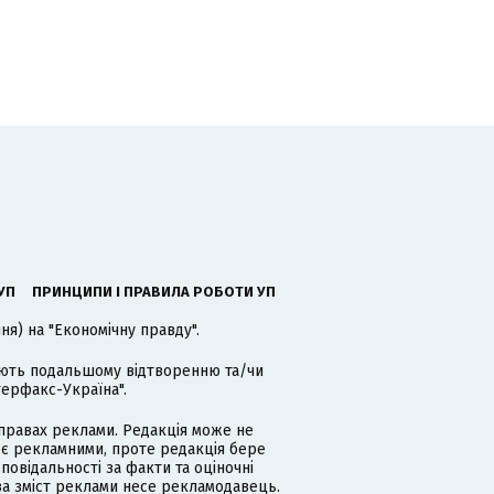
УП
ПРИНЦИПИ І ПРАВИЛА РОБОТИ УП
я) на "Економічну правду".
гають подальшому відтворенню та/чи
терфакс-Україна".
равах реклами. Редакція може не
 є рекламними, проте редакція бере
дповідальності за факти та оціночні
за зміст реклами несе рекламодавець.