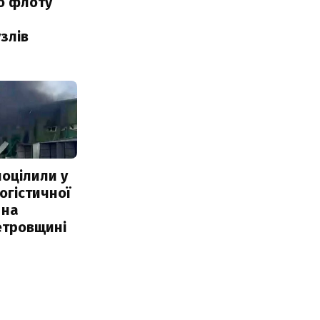
о флоту
злів
поцілили у
огістичної
 на
етровщині