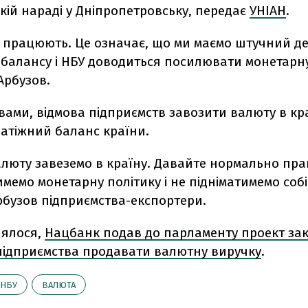
кій нараді у Дніпропетровську, передає
УНІАН
.
не працюють. Це означає, що ми маємо штучний д
балансу і НБУ доводиться посилювати монетарну
Арбузов.
вами, відмова підприємств завозити валюту в кр
латіжний баланс країни.
алюту завеземо в країну. Давайте нормально пра
емо монетарну політику і не підніматимемо собі 
рбузов підприємства-експортери.
лялося,
Нацбанк подав до парламенту проект зак
 підприємства продавати валютну виручку
.
НБУ
ВАЛЮТА