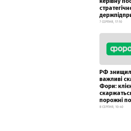
керівну по
стратегічн
держпідпр
7 СЕРПНЯ, 17:10
РФ знищи
важливі с
Фори: кліє
скаржатьс
порожні по
8 СЕРПНЯ, 10:40