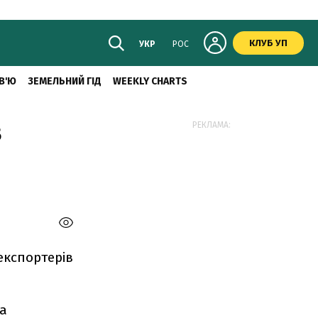
КЛУБ УП
УКР
РОС
В'Ю
ЗЕМЕЛЬНИЙ ГІД
WEEKLY CHARTS
в
РЕКЛАМА:
експортерів
на