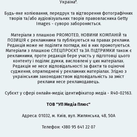
Україна".
Будь-яке копіювання, передрук та відтворення фотографічних
творів та/або аудіовізуальних творів правовласника Getty
Images - суворо забороняється.
Матеріали з плашкою PROMOTED, НОВИНИ КОМПАНІЙ та
ПОЗИЦІЯ є рекламними та публікуються на правах реклами.
Редакція може не поділяти погляди, які в них промотуються.
Матеріали з плашкою СПЕЦПРОЄКТ та ЗА ПІДТРИМКИ також є
рекламними, проте редакція бере участь у підготовці цього
контенту і поділяє думки, висловлені у цих матеріалах.
Редакція не несе відповідальності за факти та оціночні
судження, оприлюднені у рекламних матеріалах. Згідно з
українським законодавством відповідальність за зміст
реклами несе рекламодавець.
Cубєкт у сфері онлайн-медіа; ідентифікатор медіа - R40-02163.
ТОВ "УП Медіа Плюс"
Адреса: 01032, м. Київ, вул. Жилянська, 48, 50А
Телефон: +380 95 641 22 07