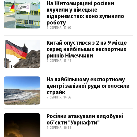
На Житомирщині росіяни
влучили у німецьке
підприємство: воно зупинило
роботу
9 СЕРПНЯ, 17:40
Китай опустився з 2 на 9 місце
серед найбільших експортних
ринків Німеччини
9 СЕРПНЯ, 13:46
На найбільшому експортному
центрі залізної руди оголосили
страйк
9 СЕРПНЯ, 14:56
Росіяни атакували видобувні
обʼєкти "Укрнафти"
9 СЕРПНЯ, 16:32