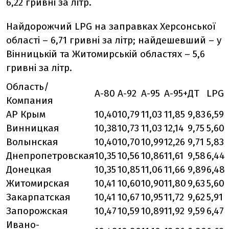
6,22 гривні за літр.
Найдорожчий LPG на заправках Херсонської
області – 6,71 гривні за літр; найдешевший – у
Вінницькій та Житомирській областях – 5,6
гривні за літр.
Область/
А-80
А-92
А-95
А-95+
ДТ
LPG
Компания
АР Крым
10,40
10,79
11,03
11,85
9,83
6,59
Винницкая
10,38
10,73
11,03
12,14
9,75
5,60
Волынская
10,40
10,70
10,99
12,26
9,71
5,83
Днепропетровская
10,35
10,56
10,86
11,61
9,58
6,44
Донецкая
10,35
10,85
11,06
11,66
9,89
6,48
Житомирская
10,41
10,60
10,90
11,80
9,63
5,60
Закарпатская
10,41
10,67
10,95
11,72
9,62
5,91
Запорожская
10,47
10,59
10,89
11,92
9,59
6,47
Ивано-