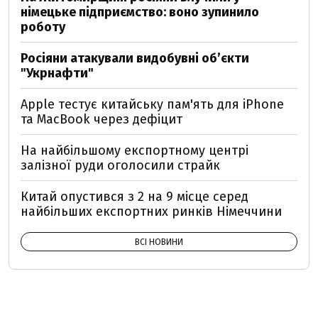
німецьке підприємство: воно зупинило
роботу
Росіяни атакували видобувні обʼєкти
"Укрнафти"
Apple тестує китайську пам'ять для iPhone
та MacBook через дефіцит
На найбільшому експортному центрі
залізної руди оголосили страйк
Китай опустився з 2 на 9 місце серед
найбільших експортних ринків Німеччини
ВСІ НОВИНИ