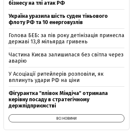
бізнесу на тлі атак РФ
Україна уразила шість суден тіньового
флоту РФ та 10 енерговузлів
Голова БЕБ: за пів року детінізація принесла
державі 13,8 мільярда гривень
Частина Києва залишилася без світла через
аварію
У Асоціації ритейлерів розповіли, як
вплинуть удари РФ на ціни
Фігурантка "плівок Міндіча" отримала
керівну посаду в стратегічному
держпідприємстві
ВСІ НОВИНИ