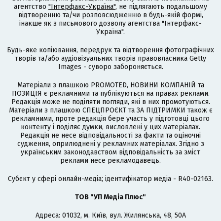
агентство
"Інтерфакс-Україна"
, не підлягають подальшому
відтворенню та/чи розповсюдженню в будь-якій формі,
інакше як з письмового дозволу агентства "Інтерфакс-
Україна".
Будь-яке копіювання, передрук та відтворення фотографічних
творів та/або аудіовізуальних творів правовласника Getty
Images - суворо забороняється.
Матеріали з плашкою PROMOTED, НОВИНИ КОМПАНІЙ та
ПОЗИЦІЯ є рекламними та публікуються на правах реклами.
Редакція може не поділяти погляди, які в них промотуються.
Матеріали з плашкою СПЕЦПРОЄКТ та ЗА ПІДТРИМКИ також є
рекламними, проте редакція бере участь у підготовці цього
контенту і поділяє думки, висловлені у цих матеріалах.
Редакція не несе відповідальності за факти та оціночні
судження, оприлюднені у рекламних матеріалах. Згідно з
українським законодавством відповідальність за зміст
реклами несе рекламодавець.
Cубєкт у сфері онлайн-медіа; ідентифікатор медіа - R40-02163.
ТОВ "УП Медіа Плюс"
Адреса: 01032, м. Київ, вул. Жилянська, 48, 50А