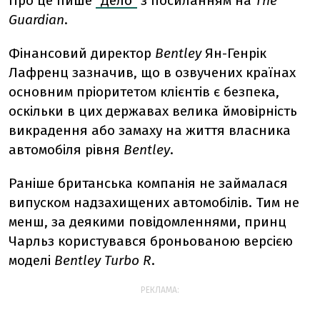
Про це пише
"Дело"
з посиланням на
The
Guardian
.
Фінансовий директор
Bentley
Ян-Генрік
Лафренц зазначив, що в озвучених країнах
основним пріоритетом клієнтів є безпека,
оскільки в цих державах велика ймовірність
викрадення або замаху на життя власника
автомобіля рівня
Bentley
.
Раніше британська компанія не займалася
випуском надзахищених автомобілів. Тим не
менш, за деякими повідомленнями, принц
Чарльз користувався броньованою версією
моделі
Bentley Turbo R
.
РЕКЛАМА: