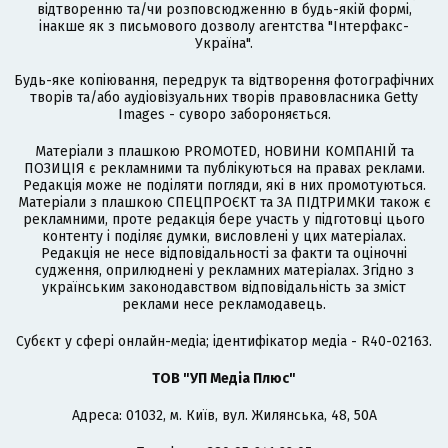
відтворенню та/чи розповсюдженню в будь-якій формі,
інакше як з письмового дозволу агентства "Інтерфакс-
Україна".
Будь-яке копіювання, передрук та відтворення фотографічних
творів та/або аудіовізуальних творів правовласника Getty
Images - суворо забороняється.
Матеріали з плашкою PROMOTED, НОВИНИ КОМПАНІЙ та
ПОЗИЦІЯ є рекламними та публікуються на правах реклами.
Редакція може не поділяти погляди, які в них промотуються.
Матеріали з плашкою СПЕЦПРОЄКТ та ЗА ПІДТРИМКИ також є
рекламними, проте редакція бере участь у підготовці цього
контенту і поділяє думки, висловлені у цих матеріалах.
Редакція не несе відповідальності за факти та оціночні
судження, оприлюднені у рекламних матеріалах. Згідно з
українським законодавством відповідальність за зміст
реклами несе рекламодавець.
Cубєкт у сфері онлайн-медіа; ідентифікатор медіа - R40-02163.
ТОВ "УП Медіа Плюс"
Адреса: 01032, м. Київ, вул. Жилянська, 48, 50А