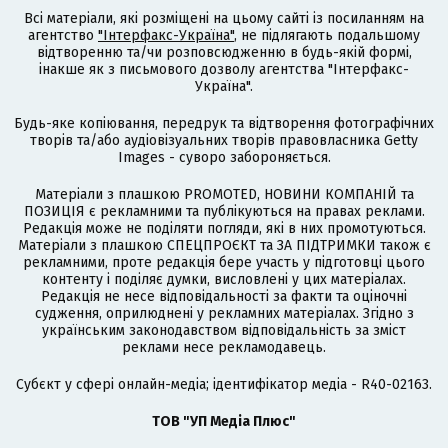
Всі матеріали, які розміщені на цьому сайті із посиланням на
агентство
"Інтерфакс-Україна"
, не підлягають подальшому
відтворенню та/чи розповсюдженню в будь-якій формі,
інакше як з письмового дозволу агентства "Інтерфакс-
Україна".
Будь-яке копіювання, передрук та відтворення фотографічних
творів та/або аудіовізуальних творів правовласника Getty
Images - суворо забороняється.
Матеріали з плашкою PROMOTED, НОВИНИ КОМПАНІЙ та
ПОЗИЦІЯ є рекламними та публікуються на правах реклами.
Редакція може не поділяти погляди, які в них промотуються.
Матеріали з плашкою СПЕЦПРОЄКТ та ЗА ПІДТРИМКИ також є
рекламними, проте редакція бере участь у підготовці цього
контенту і поділяє думки, висловлені у цих матеріалах.
Редакція не несе відповідальності за факти та оціночні
судження, оприлюднені у рекламних матеріалах. Згідно з
українським законодавством відповідальність за зміст
реклами несе рекламодавець.
Cубєкт у сфері онлайн-медіа; ідентифікатор медіа - R40-02163.
ТОВ "УП Медіа Плюс"