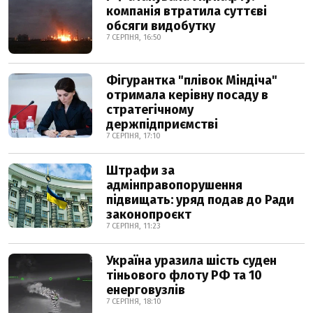
компанія втратила суттєві
обсяги видобутку
7 СЕРПНЯ, 16:50
Фігурантка "плівок Міндіча"
отримала керівну посаду в
стратегічному
держпідприємстві
7 СЕРПНЯ, 17:10
Штрафи за
адмінправопорушення
підвищать: уряд подав до Ради
законопроєкт
7 СЕРПНЯ, 11:23
Україна уразила шість суден
тіньового флоту РФ та 10
енерговузлів
7 СЕРПНЯ, 18:10