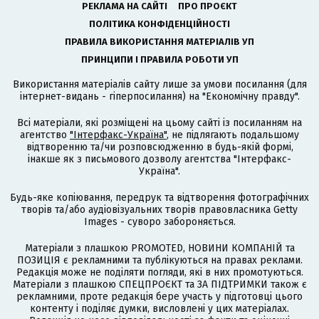
РЕКЛАМА НА САЙТІ
ПРО ПРОЄКТ
ПОЛІТИКА КОНФІДЕНЦІЙНОСТІ
ПРАВИЛА ВИКОРИСТАННЯ МАТЕРІАЛІВ УП
ПРИНЦИПИ І ПРАВИЛА РОБОТИ УП
Використання матеріалів сайту лише за умови посилання (для
інтернет-видань - гіперпосилання) на "Економічну правду".
Всі матеріали, які розміщені на цьому сайті із посиланням на
агентство
"Інтерфакс-Україна"
, не підлягають подальшому
відтворенню та/чи розповсюдженню в будь-якій формі,
інакше як з письмового дозволу агентства "Інтерфакс-
Україна".
Будь-яке копіювання, передрук та відтворення фотографічних
творів та/або аудіовізуальних творів правовласника Getty
Images - суворо забороняється.
Матеріали з плашкою PROMOTED, НОВИНИ КОМПАНІЙ та
ПОЗИЦІЯ є рекламними та публікуються на правах реклами.
Редакція може не поділяти погляди, які в них промотуються.
Матеріали з плашкою СПЕЦПРОЄКТ та ЗА ПІДТРИМКИ також є
рекламними, проте редакція бере участь у підготовці цього
контенту і поділяє думки, висловлені у цих матеріалах.