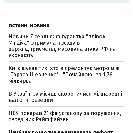
ОСТАННІ НОВИНИ
Новини 7 серпня: фігурантка "плівок
Міндіча" отримала посаду в
держпідприємстві, масована атака РФ на
Укрнафту
Київ шукає тих, хто відремонтує метро між
"Тараса Шевченко" і "Почайною" за 1,76
мільярда
В Україні за місяць скоротилися міжнародні
валютні резерви
НБУ покарав 21 фінустанову за порушення,
серед них Райффайзен
Нацбанк дозволив не визнавати дефолт