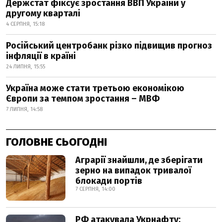
Держстат фіксує зростання ВВП України у
другому кварталі
4 СЕРПНЯ, 15:18
Російський центробанк різко підвищив прогноз
інфляції в країні
24 ЛИПНЯ, 15:55
Україна може стати третьою економікою
Європи за темпом зростання – МВФ
7 ЛИПНЯ, 14:58
ГОЛОВНЕ СЬОГОДНІ
Аграрії знайшли, де зберігати
зерно на випадок тривалої
блокади портів
7 СЕРПНЯ, 14:00
РФ атакувала Укрнафту: