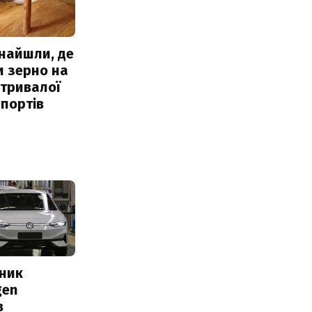
знайшли, де
и зерно на
 тривалої
портів
сник
gen
в