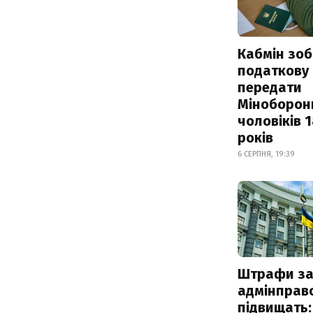
Кабмін зоб
податкову
передати
Міноборон
чоловіків 
років
6 СЕРПНЯ, 19:39
Штрафи з
адмінправ
підвищать: