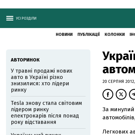
УСІ РОЗДІЛИ
НОВИНИ
ПУБЛІКАЦІЇ
КОЛОНКИ
ІН
Украї
АВТОРИНОК
автом
У травні продажі нових
авто в Україні різко
20 СЕРПНЯ 2012,
знизилися: хто лідери
ринку
Tesla знову стала світовим
За минулий 
лідером ринку
електрокарів після понад
автомобілів
року відставання
Легкових ав