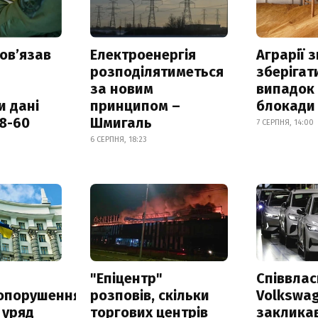
овʼязав
Електроенергія
Аграрії 
розподілятиметься
зберігат
за новим
випадок
и дані
принципом –
блокади 
18-60
Шмигаль
7 СЕРПНЯ, 14:00
6 СЕРПНЯ, 18:23
а
"Епіцентр"
Співвла
опорушення
розповів, скільки
Volkswa
 уряд
торгових центрів
заклика