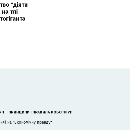
тво "діяти
 на тлі
тогіганта
УП
ПРИНЦИПИ І ПРАВИЛА РОБОТИ УП
я) на "Економічну правду".