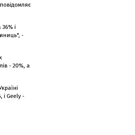
 повідомляє
 36% і
иниць", -
х
ів - 20%, а
Україні
 і Geely -