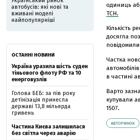
Український ринок
одиниць аб
автобусів: які нові та
ТСН.
вживані моделі
найпопулярніші
Кількість р
досягла поз
повідомили 
ОСТАННІ НОВИНИ
Частка нов
Україна уразила шість суден
автомобілів
тіньового флоту РФ та 10
в частині ав
енерговузлів
Варто зазна
Голова БЕБ: за пів року
купували авт
детінізація принесла
державі 13,8 мільярда
1507.
гривень
АВТОРИНОК
Частина Києва залишилася
без світла через аварію