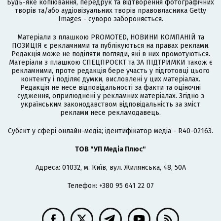
Будь-яке копіювання, передрук та відтворення фотографічних
творів та/або аудіовізуальних творів правовласника Getty
Images - суворо забороняється.
Матеріали з плашкою PROMOTED, НОВИНИ КОМПАНІЙ та
ПОЗИЦІЯ є рекламними та публікуються на правах реклами.
Редакція може не поділяти погляди, які в них промотуються.
Матеріали з плашкою СПЕЦПРОЄКТ та ЗА ПІДТРИМКИ також є
рекламними, проте редакція бере участь у підготовці цього
контенту і поділяє думки, висловлені у цих матеріалах.
Редакція не несе відповідальності за факти та оціночні
судження, оприлюднені у рекламних матеріалах. Згідно з
українським законодавством відповідальність за зміст
реклами несе рекламодавець.
Cубєкт у сфері онлайн-медіа; ідентифікатор медіа - R40-02163.
ТОВ "УП Медіа Плюс"
Адреса: 01032, м. Київ, вул. Жилянська, 48, 50А
Телефон: +380 95 641 22 07