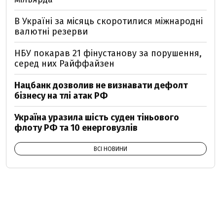
В Україні за місяць скоротилися міжнародні
валютні резерви
НБУ покарав 21 фінустанову за порушення,
серед них Райффайзен
Нацбанк дозволив не визнавати дефолт
бізнесу на тлі атак РФ
Україна уразила шість суден тіньового
флоту РФ та 10 енерговузлів
ВСІ НОВИНИ