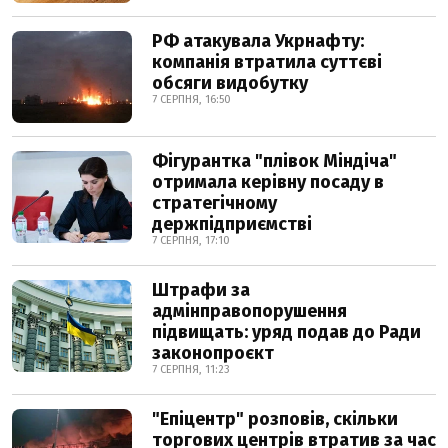
РФ атакувала Укрнафту:
компанія втратила суттєві
обсяги видобутку
7 СЕРПНЯ, 16:50
Фігурантка "плівок Міндіча"
отримала керівну посаду в
стратегічному
держпідприємстві
7 СЕРПНЯ, 17:10
Штрафи за
адмінправопорушення
підвищать: уряд подав до Ради
законопроєкт
7 СЕРПНЯ, 11:23
"Епіцентр" розповів, скільки
торгових центрів втратив за час