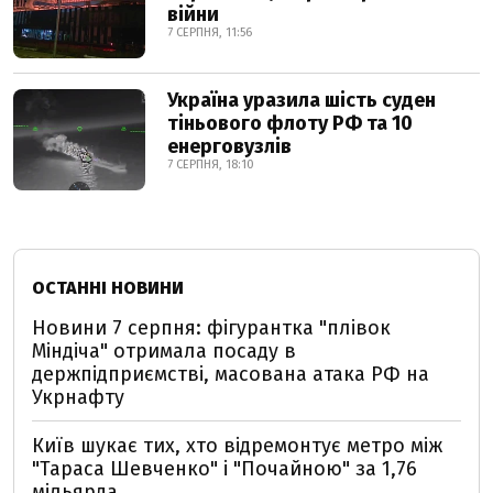
війни
7 СЕРПНЯ, 11:56
Україна уразила шість суден
тіньового флоту РФ та 10
енерговузлів
7 СЕРПНЯ, 18:10
ОСТАННІ НОВИНИ
Новини 7 серпня: фігурантка "плівок
Міндіча" отримала посаду в
держпідприємстві, масована атака РФ на
Укрнафту
Київ шукає тих, хто відремонтує метро між
"Тараса Шевченко" і "Почайною" за 1,76
мільярда