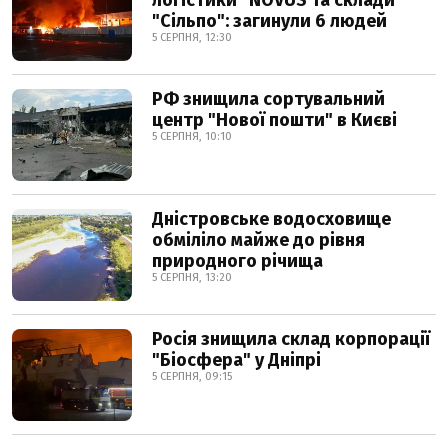
логістики" NOVUS та склади
"Сільпо": загинули 6 людей
5 СЕРПНЯ, 12:30
РФ знищила сортувальний
центр "Нової пошти" в Києві
5 СЕРПНЯ, 10:10
Дністровське водосховище
обміліло майже до рівня
природного річища
5 СЕРПНЯ, 13:20
Росія знищила склад корпорації
"Біосфера" у Дніпрі
5 СЕРПНЯ, 09:15