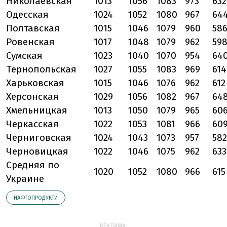
Николаевская
1013
1056
1083
973
632
Одесская
1024
1052
1080
967
64
Полтавская
1015
1046
1079
960
58
Ровенская
1017
1048
1079
962
59
Сумская
1023
1040
1070
954
64
Тернопольская
1027
1055
1083
969
614
Харьковская
1015
1046
1076
962
612
Херсонская
1029
1056
1082
967
64
Хмельницкая
1013
1050
1079
965
60
Черкасская
1022
1053
1081
966
60
Черниговская
1024
1043
1073
957
582
Черновицкая
1022
1046
1075
962
633
Средняя по
1020
1052
1080
966
615
Украине
НАФТОПРОДУКТИ
РЕКЛАМА: