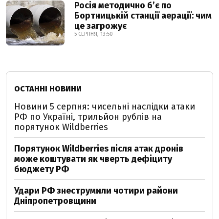
Росія методично б’є по
Бортницькій станції аерації: чим
це загрожує
5 СЕРПНЯ, 13:50
ОСТАННІ НОВИНИ
Новини 5 серпня: чисельні наслідки атаки
РФ по Україні, трильйон рублів на
порятунок Wildberries
Порятунок Wildberries після атак дронів
може коштувати як чверть дефіциту
бюджету РФ
Удари РФ знеструмили чотири райони
Дніпропетровщини