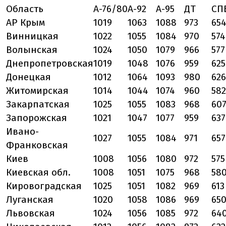
Область
А-76/80
А-92
А-95
ДТ
СП
АР Крым
1019
1063
1088
973
65
Винницкая
1022
1055
1084
970
574
Волынская
1024
1050
1079
966
577
Днепропетровская
1019
1048
1076
959
625
Донецкая
1012
1064
1093
980
626
Житомирская
1014
1044
1074
960
582
Закарпатская
1025
1055
1083
968
60
Запорожская
1021
1047
1077
959
637
Ивано-
1027
1055
1084
971
657
Франковская
Киев
1008
1056
1080
972
575
Киевская обл.
1008
1051
1075
968
58
Кировоградская
1025
1051
1082
969
613
Луганская
1020
1058
1086
969
65
Львовская
1024
1056
1085
972
64